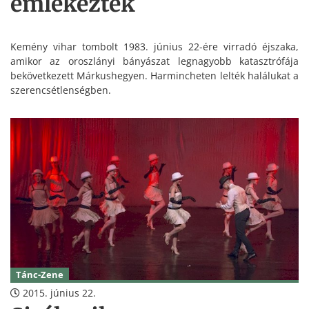
emlékeztek
Kemény vihar tombolt 1983. június 22-ére virradó éjszaka,
amikor az oroszlányi bányászat legnagyobb katasztrófája
bekövetkezett Márkushegyen. Harmincheten lelték halálukat a
szerencsétlenségben.
Tánc-Zene
2015. június 22.