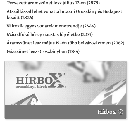
Tervezett áramszünet lesz július 17-én (2878)
Átszállással lehet vonattal utazni Oroszlány és Budapest
között (2824)
Változik egyes vonatok menetrendje (2444)
Másodfokú hőségriasztás lép életbe (2273)
Áramszünet lesz május 19-én több belvárosi címen (2062)
Gázszünet lesz Oroszlányban (1784)
Hírbox