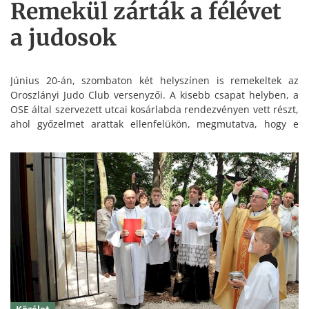
Remekül zárták a félévet
a judosok
Június 20-án, szombaton két helyszínen is remekeltek az
Oroszlányi Judo Club versenyzői. A kisebb csapat helyben, a
OSE által szervezett utcai kosárlabda rendezvényen vett részt,
ahol győzelmet arattak ellenfelükön, megmutatva, hogy e
labdajátékban is jeleskednek. A csapat tagjai: Baliga György,
Parti Balázs, Reim Zsolt.