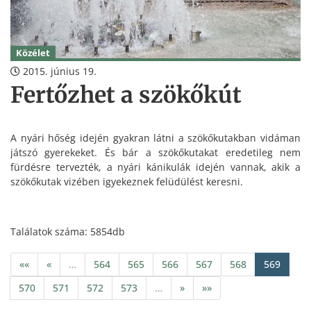
Közélet
2015. június 19.
Fertőzhet a szökőkút
A nyári hőség idején gyakran látni a szökőkutakban vidáman
játszó gyerekeket. És bár a szökőkutakat eredetileg nem
fürdésre tervezték, a nyári kánikulák idején vannak, akik a
szökőkutak vizében igyekeznek felüdülést keresni.
Találatok száma: 5854db
««
«
…
564
565
566
567
568
569
570
571
572
573
…
»
»»