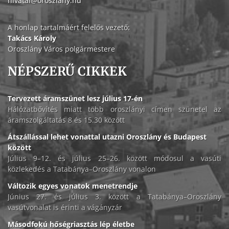
hivatal@oroszlany.hu
A honlap tartalmáért felelős vezető:
Takács Károly
Oroszlány Város polgármestere
NÉPSZERŰ CIKKEK
Tervezett áramszünet lesz július 17-én
Hálózatbővítés miatt több oroszlányi címen szünetel az
áramszolgáltatás 8 és 15.30 között
Átszállással lehet vonattal utazni Oroszlány és Budapest
között
Július 9–12. és július 25–26. között módosul a vasúti
közlekedés a Tatabánya–Oroszlány vonalon
Változik egyes vonatok menetrendje
Június 27. és július 3. között a Tatabánya–Oroszlány
vasútvonalat is érinti a vágányzár
Másodfokú hőségriasztás lép életbe