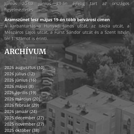
Június 20-tól június 23-án éjfélig tart az országos
figyelmeztetés
Áramszünet lesz május 19-én több belvárosi címen
A karbantartás a Hunyadi János utcát, az Iskola utcát, a
Mészáros Lajos utcát, a Fürst Sándor utcát és a Szent István
tér 1. számot is érinti.
ARCHÍVUM
2026 augusztus (10)
2026 július (12)
2026 június (16)
2026 május (8)
2026 április (19)
2026 március (20)
2026 február (29)
2026 január (24)
2025 december (27)
2025 november (27)
2025 október (38)