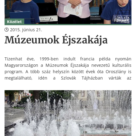
Közélet
2015. június 21.
Múzeumok Éjszakája
Tizenhat éve, 1999-ben indult francia példa nyomán
Magyarországon a Múzeumok Éjszakája nevezetű kulturális
program. A több száz helyszín között évek óta Oroszlány is
megtalálható, idén a Szlovák Tájházban várták az
érdeklődőket a szervezők, akik a változatos, érdekes
produkciók és előadások között meglepetést is tartogattak.