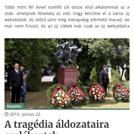
Több mint fél évvel ezelőtt ült össze első alkalommal az a
stáb, amelynek feladata az volt, hogy készítse el a város új
weboldalát. Az előző (ami még hónapokig elérhető marad, de
már nem frissül, és az új cikkek már csak az új weboldalra
kerülnek fel) 2007 októberében indult, és a szakemberek azt
tanácsolták, ne a régit toldozzuk, foldozzuk, hanem egy
teljesen új, a kor követelményeinek megfelelő portál szolgálja
a továbbiakban Oroszlány lakóit.
Közélet
2015. június 22.
A tragédia áldozataira