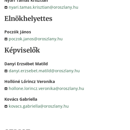
Nyári Tamás Krisztián
nyari.tamas.krisztian@oroszlany.hu
Elnökhelyettes
Poczók János
poczok.janos@oroszlany.hu
Képviselők
Danyi Erzsébet Matild
danyi.erzsebet.matild@oroszlany.hu
Hollóné Lőrincz Veronika
hollone.lorincz.veronika@oroszlany.hu
Kovács Gabriella
kovacs.gabriella@oroszlany.hu