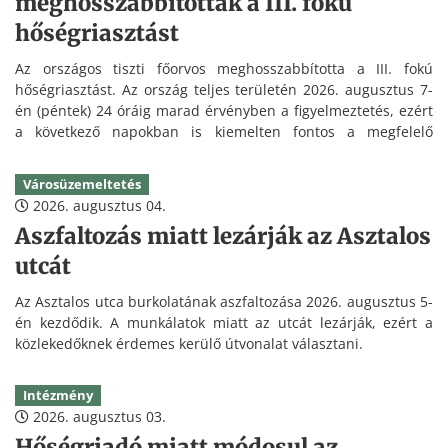
meghosszabbították a III. fokú
hőségriasztást
Az országos tiszti főorvos meghosszabbította a III. fokú
hőségriasztást. Az ország teljes területén 2026. augusztus 7-
én (péntek) 24 óráig marad érvényben a figyelmeztetés, ezért
a következő napokban is kiemelten fontos a megfelelő
folyadékpótlás és a hőség elleni védekezés.
Városüzemeltetés
2026. augusztus 04.
Aszfaltozás miatt lezárják az Asztalos
utcát
Az Asztalos utca burkolatának aszfaltozása 2026. augusztus 5-
én kezdődik. A munkálatok miatt az utcát lezárják, ezért a
közlekedőknek érdemes kerülő útvonalat választani.
Intézmény
2026. augusztus 03.
Hőségriadó miatt módosul az