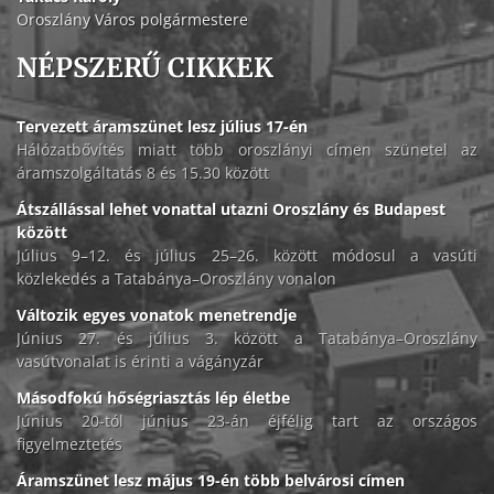
Oroszlány Város polgármestere
NÉPSZERŰ CIKKEK
Tervezett áramszünet lesz július 17-én
Hálózatbővítés miatt több oroszlányi címen szünetel az
áramszolgáltatás 8 és 15.30 között
Átszállással lehet vonattal utazni Oroszlány és Budapest
között
Július 9–12. és július 25–26. között módosul a vasúti
közlekedés a Tatabánya–Oroszlány vonalon
Változik egyes vonatok menetrendje
Június 27. és július 3. között a Tatabánya–Oroszlány
vasútvonalat is érinti a vágányzár
Másodfokú hőségriasztás lép életbe
Június 20-tól június 23-án éjfélig tart az országos
figyelmeztetés
Áramszünet lesz május 19-én több belvárosi címen