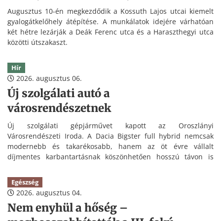
Augusztus 10-én megkezdődik a Kossuth Lajos utcai kiemelt
gyalogátkelőhely átépítése. A munkálatok idejére várhatóan
két hétre lezárják a Deák Ferenc utca és a Haraszthegyi utca
közötti útszakaszt.
Hír
2026. augusztus 06.
Új szolgálati autó a
városrendészetnek
Új szolgálati gépjárművet kapott az Oroszlányi
Városrendészeti Iroda. A Dacia Bigster full hybrid nemcsak
modernebb és takarékosabb, hanem az öt évre vállalt
díjmentes karbantartásnak köszönhetően hosszú távon is
kedvezőbb üzemeltetést tesz lehetővé.
Egészség
2026. augusztus 04.
Nem enyhül a hőség –