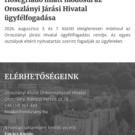
Oroszlányi Járási Hivatal
ügyfélfogadása
2026. augusztus 3. és 7. között ideiglenesen módosul az
Oroszlányi Járási Hivatal ügyfélfogadási rendje. Az egyes
osztályok eltérő nyitvatartás szerint fogadják az ügyfeleket.
ELÉRHETŐSÉGEINK
Oroszlányi Közös Önkormányzati Hivatal
Oroszlány, Rákóczi Ferenc út 78.
+36 (34) 361-444
hivatal@oroszlany.hu
A honlap tartalmáért felelős vezető:
Takács Károly