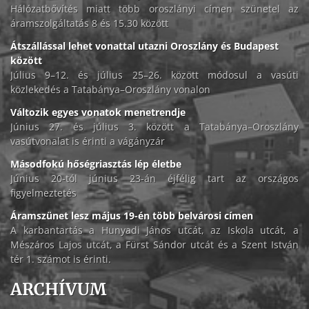
Hálózatbővítés miatt több oroszlányi címen szünetel az
áramszolgáltatás 8 és 15.30 között
Átszállással lehet vonattal utazni Oroszlány és Budapest
között
Július 9–12. és július 25–26. között módosul a vasúti
közlekedés a Tatabánya–Oroszlány vonalon
Változik egyes vonatok menetrendje
Június 27. és július 3. között a Tatabánya–Oroszlány
vasútvonalat is érinti a vágányzár
Másodfokú hőségriasztás lép életbe
Június 20-tól június 23-án éjfélig tart az országos
figyelmeztetés
Áramszünet lesz május 19-én több belvárosi címen
A karbantartás a Hunyadi János utcát, az Iskola utcát, a
Mészáros Lajos utcát, a Fürst Sándor utcát és a Szent István
tér 1. számot is érinti.
ARCHÍVUM