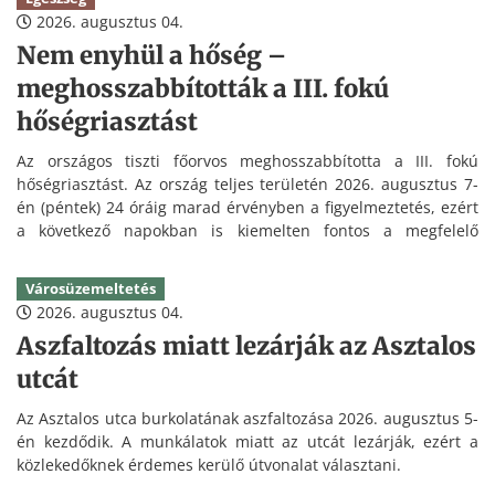
2026. augusztus 04.
Nem enyhül a hőség –
meghosszabbították a III. fokú
hőségriasztást
Az országos tiszti főorvos meghosszabbította a III. fokú
hőségriasztást. Az ország teljes területén 2026. augusztus 7-
én (péntek) 24 óráig marad érvényben a figyelmeztetés, ezért
a következő napokban is kiemelten fontos a megfelelő
folyadékpótlás és a hőség elleni védekezés.
Városüzemeltetés
2026. augusztus 04.
Aszfaltozás miatt lezárják az Asztalos
utcát
Az Asztalos utca burkolatának aszfaltozása 2026. augusztus 5-
én kezdődik. A munkálatok miatt az utcát lezárják, ezért a
közlekedőknek érdemes kerülő útvonalat választani.