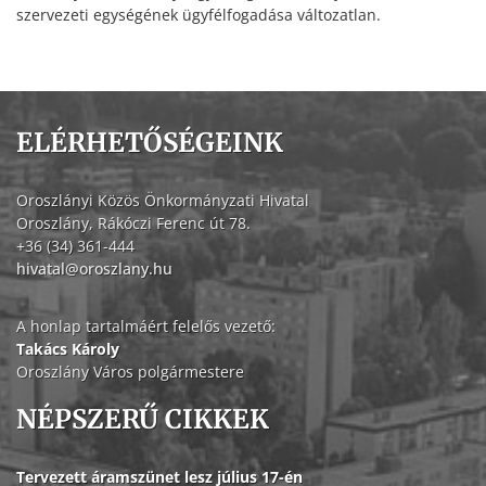
szervezeti egységének ügyfélfogadása változatlan.
ELÉRHETŐSÉGEINK
Oroszlányi Közös Önkormányzati Hivatal
Oroszlány, Rákóczi Ferenc út 78.
+36 (34) 361-444
hivatal@oroszlany.hu
A honlap tartalmáért felelős vezető:
Takács Károly
Oroszlány Város polgármestere
NÉPSZERŰ CIKKEK
Tervezett áramszünet lesz július 17-én