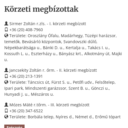
Körzeti megbízottak
Sirmer Zoltán r.zls. - I. körzeti megbízott
+36 (20) 408-7960
Területe: Oroszlány Ófalu, Madárhegy, Tüzépi harázsor,
temetők, Bevásárló központok, Svandovszki dűlő,
Népekbarátsága u., Bánki D. u., Kertalja u., Takács I. u.,
Kossuth L. u., Eszterházy u., Bányász krt., Alkotmány út, Majki
u.
Jancsekity Zoltán r. őrm. - II. körzeti megbízott
+36 (20) 213-1391
Területe: Táncsics út, Fürst S. u., Petőfi udv., Felsőtelep,
Ipari park, Mindszenti garázssor, Szent B. u., Gönczi u.,
Hunyadi J. u., Mészáros u.
Mózes Máté r.tőrm. - III. körzeti megbízott
+36 (20) 347-6522
Területe: Borbála telep, Nyíres d., Német d., Erőmű tópart
Egészség