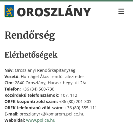
Rendőrség
Elérhetőségek
Név:
Oroszlányi Rendőrkapitányság
Vezető:
Hufnágel Ákos rendőr alezredes
Cím:
2840 Oroszlány, Haraszthegyi út 2/a.
Telefon:
+36 (34) 560-730
Közérdekű telefonszámok:
107, 112
ORFK központi zöld szám:
+36 (80) 201-303
ORFK telefontanú zöld szám:
+36 (80) 555-111
E-mail:
oroszlanyrk@komarom.police.hu
Weboldal:
www.police.hu