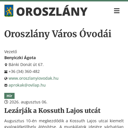
Oroszlány Város Óvodái
Vezető
Benyiczki Ágota
Bánki Donát út 67.
+36 (34) 360-482
www.oroszlanyiovodak.hu
aprokak@ovilap.hu
Hír
2026. augusztus 06.
Lezárják a Kossuth Lajos utcát
Augusztus 10-én megkezdődik a Kossuth Lajos utcai kiemelt
gyalogátkelőhely átépítése. A munkálatok idejére várhatóan