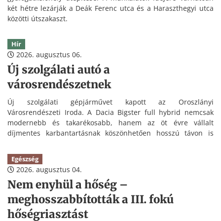
két hétre lezárják a Deák Ferenc utca és a Haraszthegyi utca
közötti útszakaszt.
Hír
2026. augusztus 06.
Új szolgálati autó a
városrendészetnek
Új szolgálati gépjárművet kapott az Oroszlányi
Városrendészeti Iroda. A Dacia Bigster full hybrid nemcsak
modernebb és takarékosabb, hanem az öt évre vállalt
díjmentes karbantartásnak köszönhetően hosszú távon is
kedvezőbb üzemeltetést tesz lehetővé.
Egészség
2026. augusztus 04.
Nem enyhül a hőség –
meghosszabbították a III. fokú
hőségriasztást