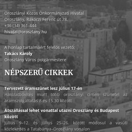
Oroszlányi Közös Önkormányzati Hivatal
Oroszlány, Rákóczi Ferenc út 78.
+36 (34) 361-444
hivatal@oroszlany.hu
A honlap tartalmáért felelős vezető:
Takács Károly
Oroszlány Város polgármestere
NÉPSZERŰ CIKKEK
Tervezett áramszünet lesz július 17-én
Hálózatbővítés miatt több oroszlányi címen szünetel az
áramszolgáltatás 8 és 15.30 között
Átszállással lehet vonattal utazni Oroszlány és Budapest
között
Július 9–12. és július 25–26. között módosul a vasúti
közlekedés a Tatabánya–Oroszlány vonalon