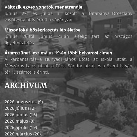
Változik egyes vonatok menetrendje
Június 27. és július 3. között a Tatabánya–Oroszlány
vasútvonalat is érinti a vágányzár
Másodfokú hőségriasztás lép életbe
Június 20-tól június 23-án éjfélig tart az országos
figyelmeztetés
Áramszünet lesz május 19-én több belvárosi címen
A karbantartás a Hunyadi János utcát, az Iskola utcát, a
Mészáros Lajos utcát, a Fürst Sándor utcát és a Szent István
tér 1. számot is érinti.
ARCHÍVUM
2026 augusztus (9)
2026 július (12)
2026 június (16)
2026 május (8)
2026 április (19)
2026 március (20)