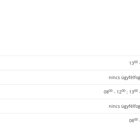
00
13
nincs ügyfélfo
00
00
00
08
- 12
; 13
nincs ügyfélfo
00
08