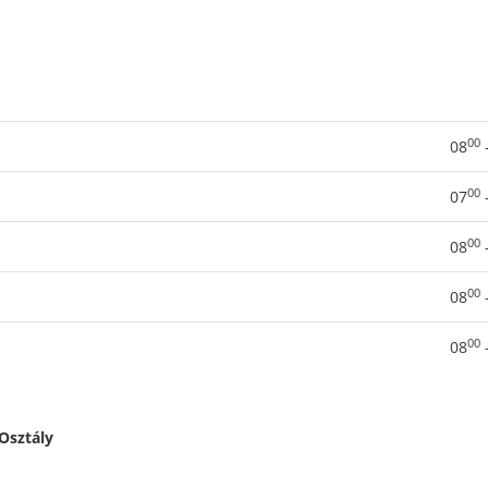
00
08
00
07
00
08
00
08
00
08
Osztály