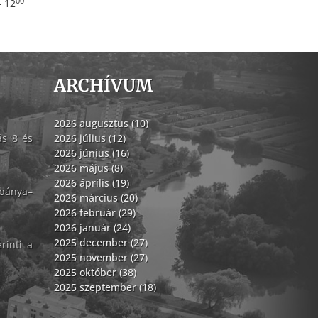
00
- 12
ARCHÍVUM
2026 augusztus (10)
ás 8 és
2026 július (12)
2026 június (16)
2026 május (8)
2026 április (19)
abánya–
2026 március (20)
2026 február (29)
2026 január (24)
2025 december (27)
rinti a
2025 november (27)
2025 október (38)
2025 szeptember (18)