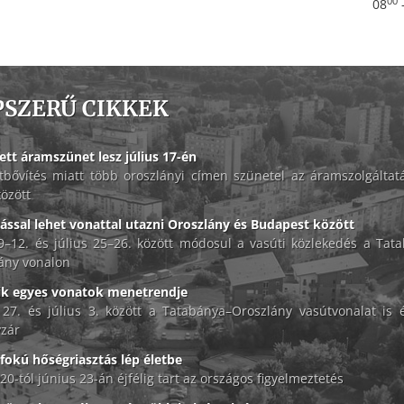
00
08
PSZERŰ CIKKEK
ett áramszünet lesz július 17-én
tbővítés miatt több oroszlányi címen szünetel az áramszolgáltat
között
lással lehet vonattal utazni Oroszlány és Budapest között
 9–12. és július 25–26. között módosul a vasúti közlekedés a Tat
ány vonalon
ik egyes vonatok menetrendje
 27. és július 3. között a Tatabánya–Oroszlány vasútvonalat is é
zár
okú hőségriasztás lép életbe
20-tól június 23-án éjfélig tart az országos figyelmeztetés