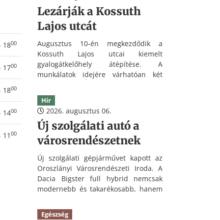
Lezárják a Kossuth
Lajos utcát
Augusztus 10-én megkezdődik a
00
- 18
Kossuth Lajos utcai kiemelt
gyalogátkelőhely átépítése. A
00
- 17
munkálatok idejére várhatóan két
hétre lezárják a Deák Ferenc utca és a
00
- 18
Haraszthegyi utca közötti útszakaszt.
Hír
2026. augusztus 06.
00
- 14
Új szolgálati autó a
00
- 11
városrendészetnek
Új szolgálati gépjárművet kapott az
Oroszlányi Városrendészeti Iroda. A
Dacia Bigster full hybrid nemcsak
modernebb és takarékosabb, hanem
az öt évre vállalt díjmentes
karbantartásnak köszönhetően
Egészség
hosszú távon is kedvezőbb