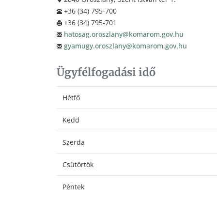
+36 (34) 795-700
+36 (34) 795-701
hatosag.oroszlany@komarom.gov.hu
gyamugy.oroszlany@komarom.gov.hu
Ügyfélfogadási idő
Hétfő
Kedd
Szerda
Csütörtök
Péntek