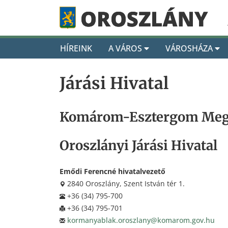
HÍREINK
A VÁROS
VÁROSHÁZA
Járási Hivatal
Komárom-Esztergom Megy
Oroszlányi Járási Hivatal
Emődi Ferencné hivatalvezető
2840 Oroszlány, Szent István tér 1.
+36 (34) 795-700
+36 (34) 795-701
kormanyablak.oroszlany@komarom.gov.hu