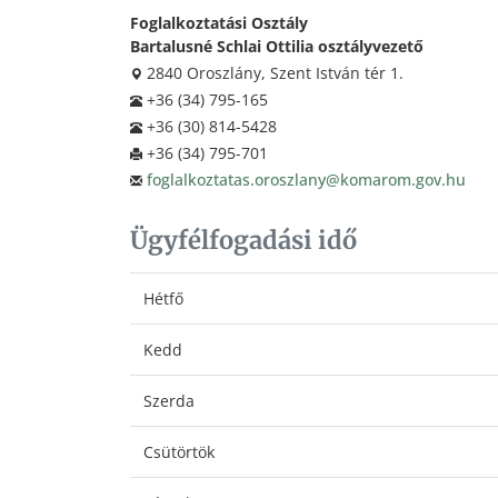
Foglalkoztatási Osztály
Bartalusné Schlai Ottilia osztályvezető
2840 Oroszlány, Szent István tér 1.
+36 (34) 795-165
+36 (30) 814-5428
+36 (34) 795-701
foglalkoztatas.oroszlany@komarom.gov.hu
Ügyfélfogadási idő
Hétfő
Kedd
Szerda
Csütörtök