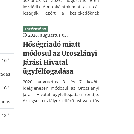
aszfaltozása 2026. augusztus 5-én
kezdődik. A munkálatok miatt az utcát
lezárják, ezért a közlekedőknek
érdemes kerülő útvonalat választani.
Intézmény
2026. augusztus 03.
Hőségriadó miatt
módosul az Oroszlányi
00
- 16
Járási Hivatal
ügyfélfogadása
gadás
2026. augusztus 3. és 7. között
00
- 16
ideiglenesen módosul az Oroszlányi
Járási Hivatal ügyfélfogadási rendje.
Az egyes osztályok eltérő nyitvatartás
gadás
szerint fogadják az ügyfeleket.
00
- 12