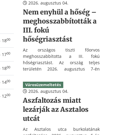
2026. augusztus 04.
üzemeltetést tesz lehetővé.
Nem enyhül a hőség –
meghosszabbították a
III. fokú
hőségriasztást
00
- 18
Az országos tiszti főorvos
00
- 17
meghosszabbította a III. fokú
hőségriasztást. Az ország teljes
00
- 18
területén 2026. augusztus 7-én
(péntek) 24 óráig marad érvényben a
figyelmeztetés, ezért a következő
00
- 14
Városüzemeltetés
napokban is kiemelten fontos a
2026. augusztus 04.
megfelelő folyadékpótlás és a hőség
00
- 12
Aszfaltozás miatt
elleni védekezés.
lezárják az Asztalos
utcát
Az Asztalos utca burkolatának