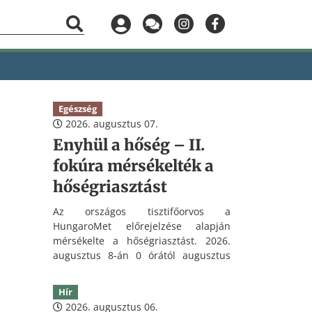
Egészség
2026. augusztus 07.
Enyhül a hőség – II.
fokúra mérsékelték a
hőségriasztást
Az országos tisztifőorvos a
HungaroMet előrejelzése alapján
mérsékelte a hőségriasztást. 2026.
augusztus 8-án 0 órától augusztus
11-én 24 óráig II. fokú hőségriasztás
lesz érvényben az ország teljes
Hír
területén.
2026. augusztus 06.