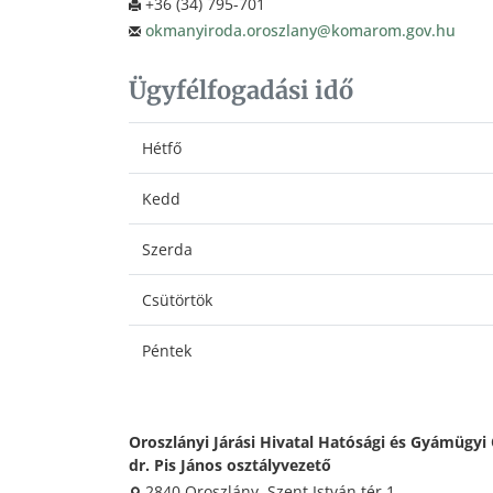
+36 (34) 795-701
okmanyiroda.oroszlany@komarom.gov.hu
Ügyfélfogadási idő
Hétfő
Kedd
Szerda
Csütörtök
Péntek
Oroszlányi Járási Hivatal Hatósági és Gyámügyi 
dr. Pis János osztályvezető
2840 Oroszlány, Szent István tér 1.