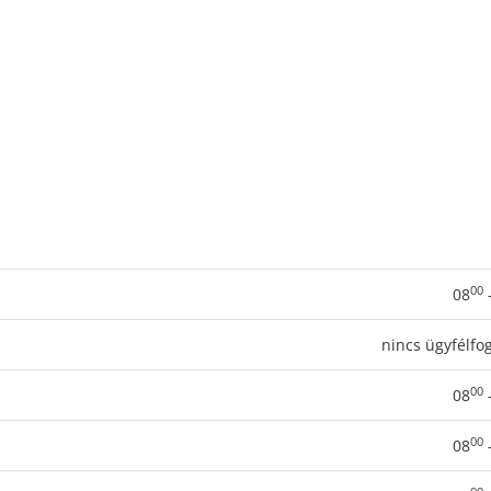
00
08
nincs ügyfélfo
00
08
00
08