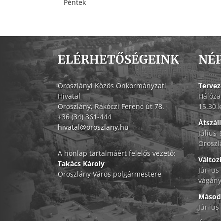
Péntek
ELÉRHETŐSÉGEINK
NÉ
Oroszlányi Közös Önkormányzati
Tervez
Hivatal
Hálóza
Oroszlány, Rákóczi Ferenc út 78.
15.30 
+36 (34) 361-444
Átszál
hivatal@oroszlany.hu
Július
Oroszl
A honlap tartalmáért felelős vezető:
Változ
Takács Károly
Június
Oroszlány Város polgármestere
vágány
Másodf
Június 