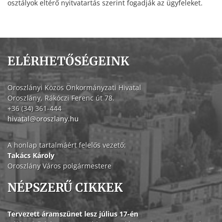
osztályok eltérő nyitvatartás szerint fogadják az ügyfeleket.
ELÉRHETŐSÉGEINK
Oroszlányi Közös Önkormányzati Hivatal
Oroszlány, Rákóczi Ferenc út 78.
+36 (34) 361-444
hivatal@oroszlany.hu
A honlap tartalmáért felelős vezető:
Takács Károly
Oroszlány Város polgármestere
NÉPSZERŰ CIKKEK
Tervezett áramszünet lesz július 17-én