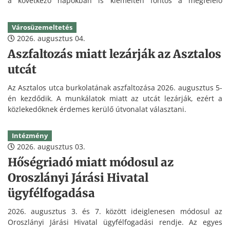
a következő napokban is kiemelten fontos a megfelelő
folyadékpótlás és a hőség elleni védekezés.
Városüzemeltetés
2026. augusztus 04.
Aszfaltozás miatt lezárják az Asztalos
utcát
Az Asztalos utca burkolatának aszfaltozása 2026. augusztus 5-
én kezdődik. A munkálatok miatt az utcát lezárják, ezért a
közlekedőknek érdemes kerülő útvonalat választani.
Intézmény
2026. augusztus 03.
Hőségriadó miatt módosul az
Oroszlányi Járási Hivatal
ügyfélfogadása
2026. augusztus 3. és 7. között ideiglenesen módosul az
Oroszlányi Járási Hivatal ügyfélfogadási rendje. Az egyes