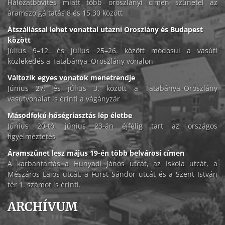
Hálózatbővítés miatt több oroszlányi címen szünetel az
áramszolgáltatás 8 és 15.30 között
Átszállással lehet vonattal utazni Oroszlány és Budapest
között
Július 9–12. és július 25–26. között módosul a vasúti
közlekedés a Tatabánya–Oroszlány vonalon
Változik egyes vonatok menetrendje
Június 27. és július 3. között a Tatabánya–Oroszlány
vasútvonalat is érinti a vágányzár
Másodfokú hőségriasztás lép életbe
Június 20-tól június 23-án éjfélig tart az országos
figyelmeztetés
Áramszünet lesz május 19-én több belvárosi címen
A karbantartás a Hunyadi János utcát, az Iskola utcát, a
Mészáros Lajos utcát, a Fürst Sándor utcát és a Szent István
tér 1. számot is érinti.
ARCHÍVUM