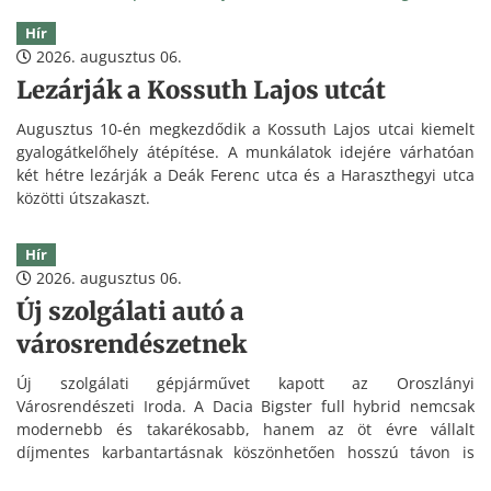
Hír
2026. augusztus 06.
Lezárják a Kossuth Lajos utcát
Augusztus 10-én megkezdődik a Kossuth Lajos utcai kiemelt
gyalogátkelőhely átépítése. A munkálatok idejére várhatóan
két hétre lezárják a Deák Ferenc utca és a Haraszthegyi utca
közötti útszakaszt.
Hír
2026. augusztus 06.
Új szolgálati autó a
városrendészetnek
Új szolgálati gépjárművet kapott az Oroszlányi
Városrendészeti Iroda. A Dacia Bigster full hybrid nemcsak
modernebb és takarékosabb, hanem az öt évre vállalt
díjmentes karbantartásnak köszönhetően hosszú távon is
kedvezőbb üzemeltetést tesz lehetővé.