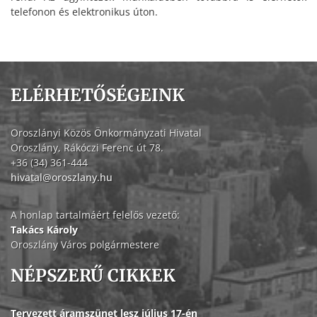
telefonon és elektronikus úton.
ELÉRHETŐSÉGEINK
Oroszlányi Közös Önkormányzati Hivatal
Oroszlány, Rákóczi Ferenc út 78.
+36 (34) 361-444
hivatal@oroszlany.hu
A honlap tartalmáért felelős vezető:
Takács Károly
Oroszlány Város polgármestere
NÉPSZERŰ CIKKEK
Tervezett áramszünet lesz július 17-én