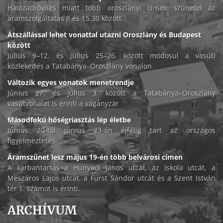
Hálózatbővítés miatt több oroszlányi címen szünetel az
áramszolgáltatás 8 és 15.30 között
Átszállással lehet vonattal utazni Oroszlány és Budapest
között
Július 9–12. és július 25–26. között módosul a vasúti
közlekedés a Tatabánya–Oroszlány vonalon
Változik egyes vonatok menetrendje
Június 27. és július 3. között a Tatabánya–Oroszlány
vasútvonalat is érinti a vágányzár
Másodfokú hőségriasztás lép életbe
Június 20-tól június 23-án éjfélig tart az országos
figyelmeztetés
Áramszünet lesz május 19-én több belvárosi címen
A karbantartás a Hunyadi János utcát, az Iskola utcát, a
Mészáros Lajos utcát, a Fürst Sándor utcát és a Szent István
tér 1. számot is érinti.
ARCHÍVUM