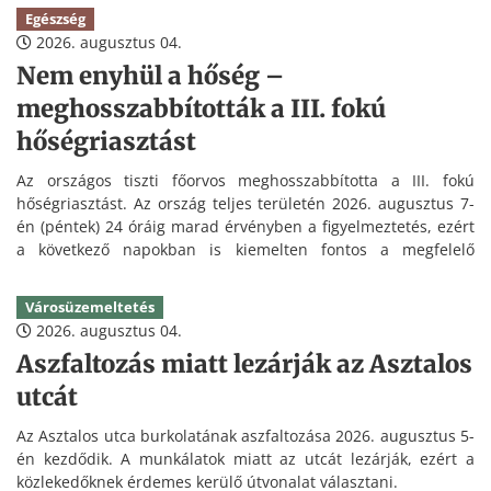
Egészség
2026. augusztus 04.
Nem enyhül a hőség –
meghosszabbították a III. fokú
hőségriasztást
Az országos tiszti főorvos meghosszabbította a III. fokú
hőségriasztást. Az ország teljes területén 2026. augusztus 7-
én (péntek) 24 óráig marad érvényben a figyelmeztetés, ezért
a következő napokban is kiemelten fontos a megfelelő
folyadékpótlás és a hőség elleni védekezés.
Városüzemeltetés
2026. augusztus 04.
Aszfaltozás miatt lezárják az Asztalos
utcát
Az Asztalos utca burkolatának aszfaltozása 2026. augusztus 5-
én kezdődik. A munkálatok miatt az utcát lezárják, ezért a
közlekedőknek érdemes kerülő útvonalat választani.