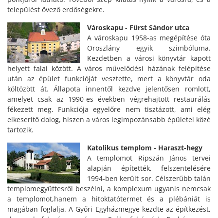
települést övező erdőségekre.
Városkapu - Fürst Sándor utca
A városkapu 1958-as megépítése óta
Oroszlány egyik szimbóluma.
Kezdetben a városi könyvtár kapott
helyett falai között. A város művelődési házának felépítése
után az épület funkcióját vesztette, mert a könyvtár oda
költözött át. Állapota innentől kezdve jelentősen romlott,
amelyet csak az 1990-es években végrehajtott restaurálás
fékezett meg. Funkciója egyelőre nem tisztázott, ami elég
elkeserítő dolog, hiszen a város legimpozánsabb épületei közé
tartozik.
Katolikus templom - Haraszt-hegy
A templomot Ripszán János tervei
alapján építették, felszentelésére
1994-ben került sor. Célszerűbb talán
templomegyüttesről beszélni, a komplexum ugyanis nemcsak
a templomot,hanem a hitoktatótermet és a plébániát is
magában foglalja. A Győri Egyházmegye kezdte az építkezést,