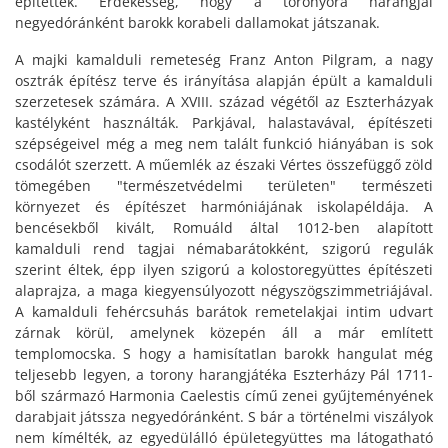
építettek. Érdekesség, hogy a toronyóra harangjai
negyedóránként barokk korabeli dallamokat játszanak.
A majki kamalduli remeteség Franz Anton Pilgram, a nagy
osztrák építész terve és irányítása alapján épült a kamalduli
szerzetesek számára. A XVIII. század végétől az Eszterházyak
kastélyként használták. Parkjával, halastavával, építészeti
szépségeivel még a meg nem talált funkció hiányában is sok
csodálót szerzett. A műemlék az északi Vértes összefüggő zöld
tömegében "természetvédelmi területen" természeti
környezet és építészet harmóniájának iskolapéldája. A
bencésekből kivált, Romuáld által 1012-ben alapított
kamalduli rend tagjai némabarátokként, szigorú regulák
szerint éltek, épp ilyen szigorú a kolostoregyüttes építészeti
alaprajza, a maga kiegyensúlyozott négyszögszimmetriájával.
A kamalduli fehércsuhás barátok remetelakjai intim udvart
zárnak körül, amelynek közepén áll a már említett
templomocska. S hogy a hamisítatlan barokk hangulat még
teljesebb legyen, a torony harangjátéka Eszterházy Pál 1711-
ből származó Harmonia Caelestis című zenei gyűjteményének
darabjait játssza negyedóránként. S bár a történelmi viszályok
nem kímélték, az egyedülálló épületegyüttes ma látogatható