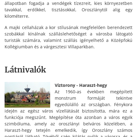
állapotban fogadja a vendégek tízezreit, kies környezetben
tavakkal, erdőkkel, tisztásokkal, Oroszlánytól alig egy
kilométerre.
A majki cellaházak a kor stílusának megfelelően berendezett
szobákkal kínálnak szálláslehetőséget a városba látogató
turisták számára, valamint szállás igényelhető a Középfokú
Kollégiumban és a várgesztesi Villaparkban.
Látnivalók
Víztorony - Haraszt-hegy
Az 1960-as években megépített
monstrum formáját tekintve
egyedülálló az országban. Fénykora
idején az egész város vízellátását biztosította, mára ez a
funkciója megszűnt. Megépítése óta azonban a város egyik
szimbóluma, amely az oroszlányi belváros közelében, a
Haraszt-hegy tetején emelkedik, így Oroszlány számos
pontjáról látható. Tövéből szép kilátás nyílik a városra, és a