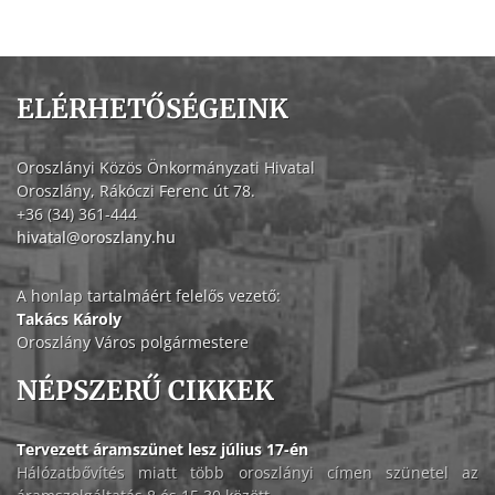
ELÉRHETŐSÉGEINK
Oroszlányi Közös Önkormányzati Hivatal
Oroszlány, Rákóczi Ferenc út 78.
+36 (34) 361-444
hivatal@oroszlany.hu
A honlap tartalmáért felelős vezető:
Takács Károly
Oroszlány Város polgármestere
NÉPSZERŰ CIKKEK
Tervezett áramszünet lesz július 17-én
Hálózatbővítés miatt több oroszlányi címen szünetel az