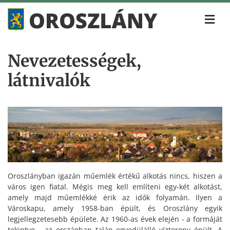
Nevezetességek,
látnivalók
Oroszlányban igazán műemlék értékű alkotás nincs, hiszen a
város igen fiatal. Mégis meg kell említeni egy-két alkotást,
amely majd műemlékké érik az idők folyamán. Ilyen a
Városkapu, amely 1958-ban épült, és Oroszlány egyik
legjellegzetesebb épülete. Az 1960-as évek elején - a formáját
tekintve - az országban talán egyedülálló víztorony épült. A