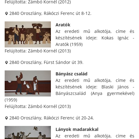
Felújította: Zámbó Kornél (2012)
2840 Oroszlány, Rákóczi Ferenc út 8-12.
Aratók
Az eredeti mű alkotója, címe és
készítésének ideje: Kokas Ignác -
Aratók (1959)
Felújította: Zámbó Kornél (2013)
2840 Oroszlány, Fürst Sándor út 39.
Bányász család
Az eredeti mű alkotója, címe és
készítésének ideje: Blaski János -
Bányászcsalád (Anya gyermekével)
(1959)
Felújította: Zámbó Kornél (2013)
2840 Oroszlány, Rákóczi Ferenc út 20-24.
Lányok madarakkal
Az eredeti mű alkotója, címe és