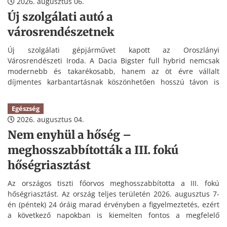
2026. augusztus 06.
Új szolgálati autó a
városrendészetnek
Új szolgálati gépjárművet kapott az Oroszlányi
Városrendészeti Iroda. A Dacia Bigster full hybrid nemcsak
modernebb és takarékosabb, hanem az öt évre vállalt
díjmentes karbantartásnak köszönhetően hosszú távon is
kedvezőbb üzemeltetést tesz lehetővé.
Egészség
2026. augusztus 04.
Nem enyhül a hőség –
meghosszabbították a III. fokú
hőségriasztást
Az országos tiszti főorvos meghosszabbította a III. fokú
hőségriasztást. Az ország teljes területén 2026. augusztus 7-
én (péntek) 24 óráig marad érvényben a figyelmeztetés, ezért
a következő napokban is kiemelten fontos a megfelelő
folyadékpótlás és a hőség elleni védekezés.