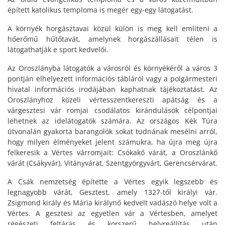
épített katolikus temploma is megér egy-egy látogatást.
A környék horgásztavai közül külön is meg kell említeni a
hőerőmű hűtőtavát, amelynek horgászállásait télen is
látogathatják e sport kedvelői.
Az Oroszlányba látogatók a városról és környékéről a város 3
pontján elhelyezett információs tábláról vagy a polgármesteri
hivatal információs irodájában kaphatnak tájékoztatást. Az
Oroszlányhoz közeli vértesszentkereszti apátság és a
várgesztesi vár romjai csodálatos kirándulások célpontjai
lehetnek az idelátogatók számára. Az országos Kék Túra
útvonalán gyakorta barangolók sokat tudnának mesélni arról,
hogy milyen élményeket jelent számukra, ha újra meg újra
felkeresik a Vértes várromjait: Csókakő várát, a Oroszlánkő
várát (Csákyvár), Vitányvárat, Szentgyörgyvárt, Gerencsérvárat.
A Csák nemzetség építette a Vértes egyik legszebb és
legnagyobb várát, Gesztest, amely 1327-től királyi vár.
Zsigmond király és Mária királynő kedvelt vadászó helye volt a
Vértes. A gesztesi az egyetlen vár a Vértesben, amelyet
régészeti feltárás és korszerű helyreállítás után