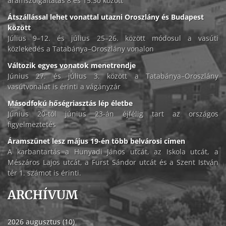
áramszolgáltatás 8 és 15.30 között
Átszállással lehet vonattal utazni Oroszlány és Budapest
között
Július 9–12. és július 25–26. között módosul a vasúti
közlekedés a Tatabánya–Oroszlány vonalon
Változik egyes vonatok menetrendje
Június 27. és július 3. között a Tatabánya–Oroszlány
vasútvonalat is érinti a vágányzár
Másodfokú hőségriasztás lép életbe
Június 20-tól június 23-án éjfélig tart az országos
figyelmeztetés
Áramszünet lesz május 19-én több belvárosi címen
A karbantartás a Hunyadi János utcát, az Iskola utcát, a
Mészáros Lajos utcát, a Fürst Sándor utcát és a Szent István
tér 1. számot is érinti.
ARCHÍVUM
2026 augusztus (10)