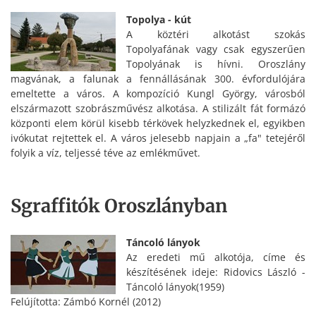
Topolya - kút
A köztéri alkotást szokás
Topolyafának vagy csak egyszerűen
Topolyának is hívni. Oroszlány
magvának, a falunak a fennállásának 300. évfordulójára
emeltette a város. A kompozíció Kungl György, városból
elszármazott szobrászművész alkotása. A stilizált fát formázó
központi elem körül kisebb térkövek helyzkednek el, egyikben
ivókutat rejtettek el. A város jelesebb napjain a „fa" tetejéről
folyik a víz, teljessé téve az emlékművet.
Sgraffitók Oroszlányban
Táncoló lányok
Az eredeti mű alkotója, címe és
készítésének ideje: Ridovics László -
Táncoló lányok(1959)
Felújította: Zámbó Kornél (2012)