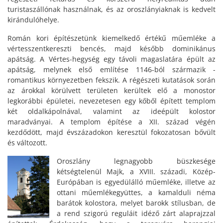
turistaszállónak használnak, és az oroszlányiaknak is kedvelt
kirándulóhelye.
Román kori építészetünk kiemelkedő értékű műemléke a
vértesszentkereszti bencés, majd később dominikánus
apátság. A Vértes-hegység egy távoli magaslatára épült az
apátság, melynek első említése 1146-ból származik -
romantikus környezetben fekszik. A régészeti kutatások során
az árokkal körülvett területen kerültek elő a monostor
legkorábbi épületei, nevezetesen egy kőből épített templom
két oldalkápolnával, valamint az ideépült kolostor
maradványai. A templom építése a XII. század végén
kezdődött, majd évszázadokon keresztül fokozatosan bővült
és változott.
Oroszlány legnagyobb büszkesége
kétségtelenül Majk, a XVIII. századi, Közép-
Európában is egyedülálló műemléke, illetve az
ottani műemlékegyüttes, a kamalduli néma
barátok kolostora, melyet barokk stílusban, de
a rend szigorú reguláit idéző zárt alaprajzzal