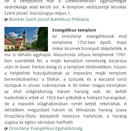
de a befejezésre már a Székesfehérvári Egyházmegye
védnöksége alatt került sor. A templom védőszentje Munkás
Szent József, búcsúnapja május 1.
Munkás Szent József (katolikus) Plébánia
Evangélikus templom
Az oroszlányi evangélikusok első
temploma 1702-ben épült, majd
mikor kicsinek bizonyult átépítették. A
ma is látható egyhajós, klasszicista stílusú templomot 1787-
ben szentelték fel, a majki kamalduli remeteség bezárása
után öt évvel. Fontos dolog ez a templom történetében, hiszen
a helybéliek hozzájuthattak az impozáns majki templom
berendezéseihez: a főoltár, a szószék, és a karzatot tartó
oszlopok is onnan származnak. A 30 méter magas toronyban
az első világháborúig három harang volt, de kettőt
hadicélokra vittek el. 1923-ban pótolták a hiányzó harangokat,
de a második világháborúban ismét kettőt rekviráltak. A
délidőben megszólaló három és félmázsás harang szava
Oroszlány-Ófalu közepéről messzire hallatszik, a harang
zúgása az egész városban hallható.
Oroszlányi Evangélikus Egyházközség