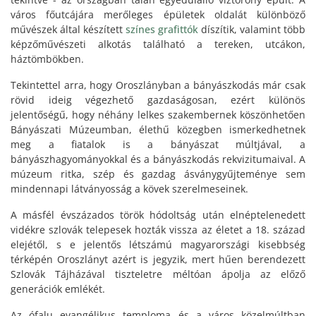
város főutcájára merőleges épületek oldalát különböző
művészek által készített
színes grafittók
díszítik, valamint több
képzőművészeti alkotás található a tereken, utcákon,
háztömbökben.
Tekintettel arra, hogy Oroszlányban a bányászkodás már csak
rövid ideig végezhető gazdaságosan, ezért különös
jelentőségű, hogy néhány lelkes szakembernek köszönhetően
Bányászati Múzeumban, élethű közegben ismerkedhetnek
meg a fiatalok is a bányászat múltjával, a
bányászhagyományokkal és a bányászkodás rekvizitumaival. A
múzeum ritka, szép és gazdag ásványgyűjteménye sem
mindennapi látványosság a kövek szerelmeseinek.
A másfél évszázados török hódoltság után elnéptelenedett
vidékre szlovák telepesek hozták vissza az életet a 18. század
elejétől, s e jelentős létszámú magyarországi kisebbség
térképén Oroszlányt azért is jegyzik, mert hűen berendezett
Szlovák Tájházával tiszteletre méltóan ápolja az előző
generációk emlékét.
Az ófalu evangélikus temploma és a város közelmúltban