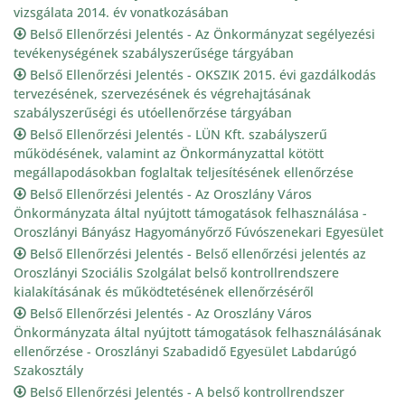
vizsgálata 2014. év vonatkozásában
Belső Ellenőrzési Jelentés - Az Önkormányzat segélyezési
tevékenységének szabályszerűsége tárgyában
Belső Ellenőrzési Jelentés - OKSZIK 2015. évi gazdálkodás
tervezésének, szervezésének és végrehajtásának
szabályszerűségi és utóellenőrzése tárgyában
Belső Ellenőrzési Jelentés - LÜN Kft. szabályszerű
működésének, valamint az Önkormányzattal kötött
megállapodásokban foglaltak teljesítésének ellenőrzése
Belső Ellenőrzési Jelentés - Az Oroszlány Város
Önkormányzata által nyújtott támogatások felhasználása -
Oroszlányi Bányász Hagyományőrző Fúvószenekari Egyesület
Belső Ellenőrzési Jelentés - Belső ellenőrzési jelentés az
Oroszlányi Szociális Szolgálat belső kontrollrendszere
kialakításának és működtetésének ellenőrzéséről
Belső Ellenőrzési Jelentés - Az Oroszlány Város
Önkormányzata által nyújtott támogatások felhasználásának
ellenőrzése - Oroszlányi Szabadidő Egyesület Labdarúgó
Szakosztály
Belső Ellenőrzési Jelentés - A belső kontrollrendszer