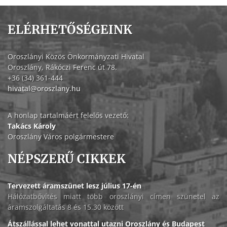
ELÉRHETŐSÉGEINK
Oroszlányi Közös Önkormányzati Hivatal
Oroszlány, Rákóczi Ferenc út 78.
+36 (34) 361-444
hivatal@oroszlany.hu
A honlap tartalmáért felelős vezető:
Takács Károly
Oroszlány Város polgármestere
NÉPSZERŰ CIKKEK
Tervezett áramszünet lesz július 17-én
Hálózatbővítés miatt több oroszlányi címen szünetel az
áramszolgáltatás 8 és 15.30 között
Átszállással lehet vonattal utazni Oroszlány és Budapest