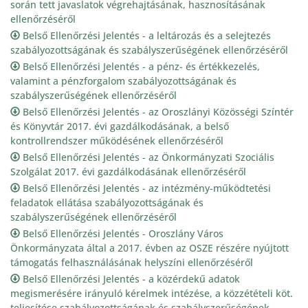
során tett javaslatok végrehajtásának, hasznosításának
ellenőrzéséről
Belső Ellenőrzési Jelentés - a leltározás és a selejtezés
szabályozottságának és szabályszerűségének ellenőrzéséről
Belső Ellenőrzési Jelentés - a pénz- és értékkezelés,
valamint a pénzforgalom szabályozottságának és
szabályszerűségének ellenőrzéséről
Belső Ellenőrzési Jelentés - az Oroszlányi Közösségi Színtér
és Könyvtár 2017. évi gazdálkodásának, a belső
kontrollrendszer működésének ellenőrzéséről
Belső Ellenőrzési Jelentés - az Önkormányzati Szociális
Szolgálat 2017. évi gazdálkodásának ellenőrzéséről
Belső Ellenőrzési Jelentés - az intézmény-működtetési
feladatok ellátása szabályozottságának és
szabályszerűségének ellenőrzéséről
Belső Ellenőrzési Jelentés - Oroszlány Város
Önkormányzata által a 2017. évben az OSZE részére nyújtott
támogatás felhasználásának helyszíni ellenőrzéséről
Belső Ellenőrzési Jelentés - a közérdekű adatok
megismerésére irányuló kérelmek intézése, a közzétételi köt.
teljesítése szabályozottságának és szabályszerűségének