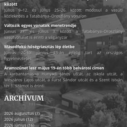
között
Július 9–12. és július 25–26. között módosul a vasúti
közlekedés a Tatabánya–Oroszlány vonalon
Változik egyes vonatok menetrendje
Június 27. és július 3. között a Tatabánya–Oroszlány
vasútvonalat is érinti a vágányzár
Másodfokú hőségriasztás lép életbe
Június 20-tól június 23-án éjfélig tart az országos
figyelmeztetés
Áramszünet lesz május 19-én több belvárosi címen
A karbantartás a Hunyadi János utcát, az Iskola utcát, a
Mészáros Lajos utcát, a Fürst Sándor utcát és a Szent István
tér 1. számot is érinti.
ARCHÍVUM
2026 augusztus (7)
2026 július (12)
2026 június (16)