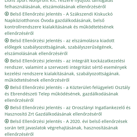
Lions Sport Nonprofit Kft. részére nyújtott támogatás
felhasználásának, elszámolásának ellenőrzéséről
Belső Ellenőrzési Jelentés - A Szákszendi Kiskuckó
Napköziotthonos Óvoda gazdálkodásának, belső
kontrollrendszere kialakításának és működtetésének
ellenőrzéséről
Belső Ellenőrzési Jelentés - az elszámolásra kiadott
előlegek szabályozottságának, szabályszerűségének,
elszámolásának ellenőrzéséről
Belső Ellenőrzési Jelentés - az integrált kockázatkezelési
rendszer, valamint a szervezeti integritást sértő események
kezelési rendszere kialakításának, szabályozottságának.
működtetésének ellenőrzéséről
Belső Ellenőrzési Jelentés - a Közterület-felügyeleti Osztály
és Ebrendészeti Telep működésének, gazdálkodásának
ellenőrzéséről
Belső Ellenőrzési Jelentés - az Oroszlányi Ingatlankezelő és
Hasznosító Zrt Gazdálkodásának ellenőrzéséről
Belső Ellenőrzési Jelentés - A 2020. évi belső ellenőrzések
során tett javaslatok végrehajtásának, hasznosításának
ellenőrzéséről