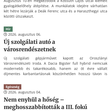
Augusztus 10-én megkezdődik a Kossuth Lajos utcai kiemelt
gyalogátkelőhely átépítése. A munkálatok idejére várhatóan
két hétre lezárják a Deák Ferenc utca és a Haraszthegyi utca
közötti útszakaszt.
Hír
2026. augusztus 06.
Új szolgálati autó a
városrendészetnek
Új szolgálati gépjárművet kapott az Oroszlányi
Városrendészeti Iroda. A Dacia Bigster full hybrid nemcsak
modernebb és takarékosabb, hanem az öt évre vállalt
díjmentes karbantartásnak köszönhetően hosszú távon is
kedvezőbb üzemeltetést tesz lehetővé.
Egészség
2026. augusztus 04.
Nem enyhül a hőség –
meghosszabbították a III. fokú