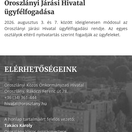
Oroszlányi Járási Hivatal
ügyfélfogadása
2026. augusztus 3. és 7. között ideiglenesen módosul az
Oroszlányi Járási Hivatal ügyfélfogadási rendje. Az egyes
osztályok eltérő nyitvatartás szerint fogadják az ügyfeleket.
ELÉRHETŐSÉGEINK
Oroszlányi Közös Önkormányzati Hivatal
Oroszlány, Rákóczi Ferenc út 78.
+36 (34) 361-444
hivatal@oroszlany.hu
A honlap tartalmáért felelős vezető:
Takács Károly
Oroszlány Város polgármestere