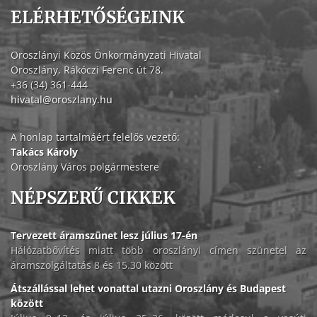
ELÉRHETŐSÉGEINK
Oroszlányi Közös Önkormányzati Hivatal
Oroszlány, Rákóczi Ferenc út 78.
+36 (34) 361-444
hivatal@oroszlany.hu
A honlap tartalmáért felelős vezető:
Takács Károly
Oroszlány Város polgármestere
NÉPSZERŰ CIKKEK
Tervezett áramszünet lesz július 17-én
Hálózatbővítés miatt több oroszlányi címen szünetel az
áramszolgáltatás 8 és 15.30 között
Átszállással lehet vonattal utazni Oroszlány és Budapest
között