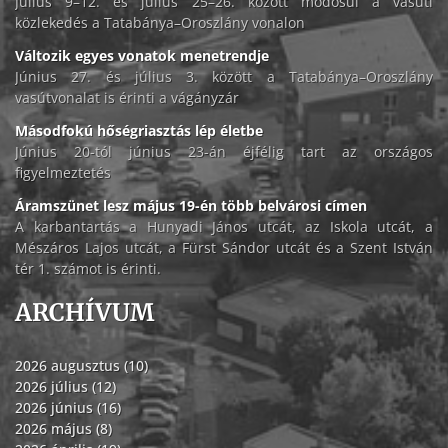
Július 9–12. és július 25–26. között módosul a vasúti
közlekedés a Tatabánya–Oroszlány vonalon
Változik egyes vonatok menetrendje
Június 27. és július 3. között a Tatabánya–Oroszlány
vasútvonalat is érinti a vágányzár
Másodfokú hőségriasztás lép életbe
Június 20-tól június 23-án éjfélig tart az országos
figyelmeztetés
Áramszünet lesz május 19-én több belvárosi címen
A karbantartás a Hunyadi János utcát, az Iskola utcát, a
Mészáros Lajos utcát, a Fürst Sándor utcát és a Szent István
tér 1. számot is érinti.
ARCHÍVUM
2026 augusztus (10)
2026 július (12)
2026 június (16)
2026 május (8)