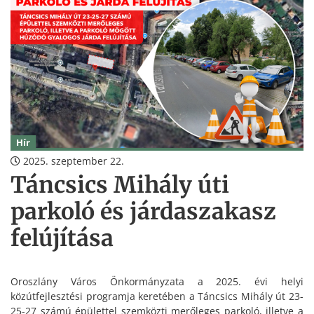
Hír
2025. szeptember 22.
Táncsics Mihály úti
parkoló és járdaszakasz
felújítása
Oroszlány Város Önkormányzata a 2025. évi helyi
közútfejlesztési programja keretében a Táncsics Mihály út 23-
25-27 számú épülettel szemközti merőleges parkoló, illetve a