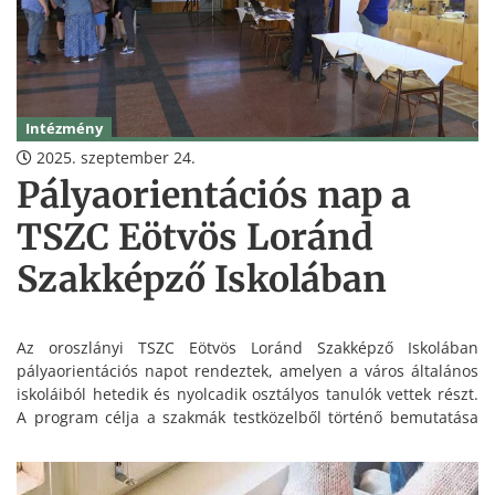
Intézmény
2025. szeptember 24.
Pályaorientációs nap a
TSZC Eötvös Loránd
Szakképző Iskolában
Az oroszlányi TSZC Eötvös Loránd Szakképző Iskolában
pályaorientációs napot rendeztek, amelyen a város általános
iskoláiból hetedik és nyolcadik osztályos tanulók vettek részt.
A program célja a szakmák testközelből történő bemutatása
és a pályaválasztás megkönnyítése volt.