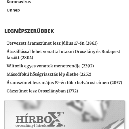
Koronavírus
Ünnep
LEGNÉPSZERŰBBEK
Tervezett áramszünet lesz július 17-én (2863)
Átszállással lehet vonattal utazni Oroszlány és Budapest
között (2804)
Változik egyes vonatok menetrendje (2392)
Másodfokú hőségriasztás lép életbe (2252)
Áramszünet lesz május 19-én több belvárosi címen (2057)
Gázszünet lesz Oroszlányban (1772)