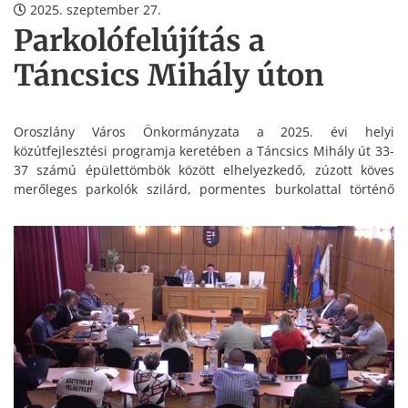
2025. szeptember 27.
Parkolófelújítás a
Táncsics Mihály úton
Oroszlány Város Önkormányzata a 2025. évi helyi
közútfejlesztési programja keretében a Táncsics Mihály út 33-
37 számú épülettömbök között elhelyezkedő, zúzott köves
merőleges parkolók szilárd, pormentes burkolattal történő
felújítását is megvalósítja.