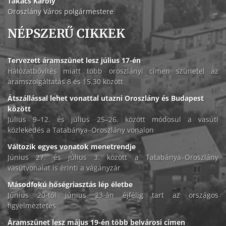
Takács Károly
Oroszlány Város polgármestere
NÉPSZERŰ CIKKEK
Tervezett áramszünet lesz július 17-én
Hálózatbővítés miatt több oroszlányi címen szünetel az
áramszolgáltatás 8 és 15.30 között
Átszállással lehet vonattal utazni Oroszlány és Budapest
között
Július 9–12. és július 25–26. között módosul a vasúti
közlekedés a Tatabánya–Oroszlány vonalon
Változik egyes vonatok menetrendje
Június 27. és július 3. között a Tatabánya–Oroszlány
vasútvonalat is érinti a vágányzár
Másodfokú hőségriasztás lép életbe
Június 20-tól június 23-án éjfélig tart az országos
figyelmeztetés
Áramszünet lesz május 19-én több belvárosi címen