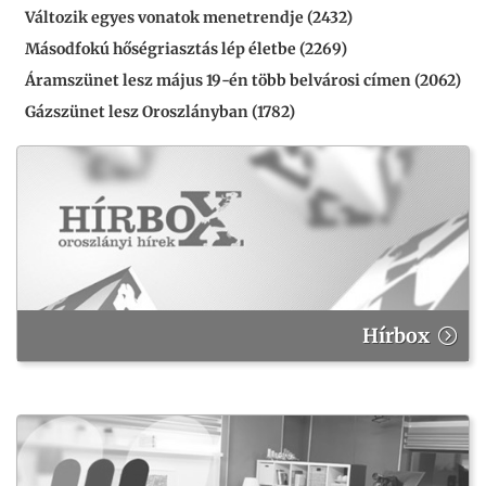
Változik egyes vonatok menetrendje (2432)
Másodfokú hőségriasztás lép életbe (2269)
Áramszünet lesz május 19-én több belvárosi címen (2062)
Gázszünet lesz Oroszlányban (1782)
Hírbox