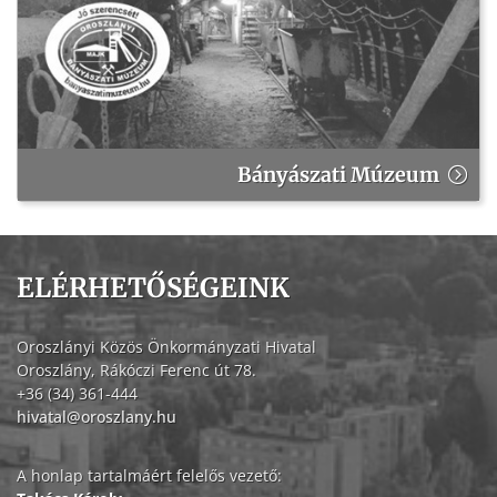
Bányászati Múzeum
ELÉRHETŐSÉGEINK
Oroszlányi Közös Önkormányzati Hivatal
Oroszlány, Rákóczi Ferenc út 78.
+36 (34) 361-444
hivatal@oroszlany.hu
A honlap tartalmáért felelős vezető: