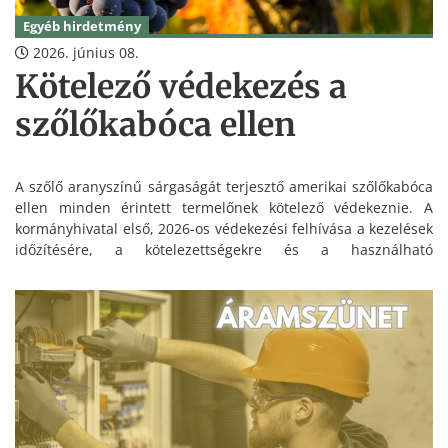
Egyéb hirdetmény
2026. június 08.
Kötelező védekezés a
szőlőkabóca ellen
A szőlő aranyszínű sárgaságát terjesztő amerikai szőlőkabóca
ellen minden érintett termelőnek kötelező védekeznie. A
kormányhivatal első, 2026-os védekezési felhívása a kezelések
időzítésére, a kötelezettségekre és a használható
készítményekre is kitér.