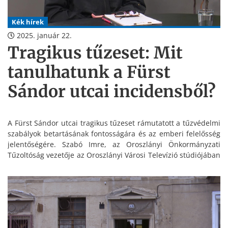
Kék hírek
2025. január 22.
Tragikus tűzeset: Mit
tanulhatunk a Fürst
Sándor utcai incidensből?
A Fürst Sándor utcai tragikus tűzeset rámutatott a tűzvédelmi
szabályok betartásának fontosságára és az emberi felelősség
jelentőségére. Szabó Imre, az Oroszlányi Önkormányzati
Tűzoltóság vezetője az Oroszlányi Városi Televízió stúdiójában
osztotta meg tapasztalatait a megelőzésről, a tűzoltók
munkájáról és a lakóközösségek szerepéről.