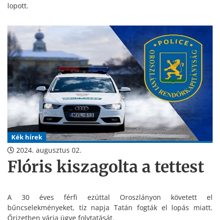
lopott.
Kék hírek
2024. augusztus 02.
Flóris kiszagolta a tettest
A 30 éves férfi ezúttal Oroszlányon követett el
bűncselekményeket, tíz napja Tatán fogták el lopás miatt.
Őrizetben várja ügye folytatását.