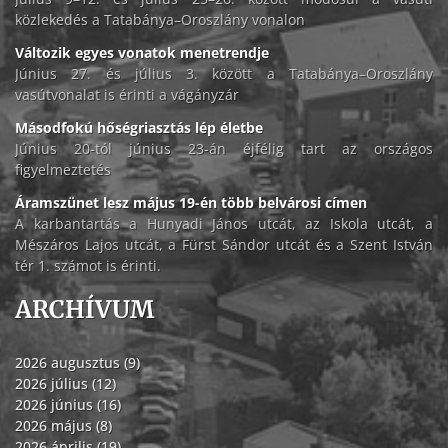
közlekedés a Tatabánya–Oroszlány vonalon
Változik egyes vonatok menetrendje
Június 27. és július 3. között a Tatabánya–Oroszlány
vasútvonalat is érinti a vágányzár
Másodfokú hőségriasztás lép életbe
Június 20-tól június 23-án éjfélig tart az országos
figyelmeztetés
Áramszünet lesz május 19-én több belvárosi címen
A karbantartás a Hunyadi János utcát, az Iskola utcát, a
Mészáros Lajos utcát, a Fürst Sándor utcát és a Szent István
tér 1. számot is érinti.
ARCHÍVUM
2026 augusztus (9)
2026 július (12)
2026 június (16)
2026 május (8)
2026 április (19)