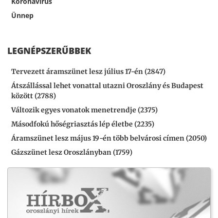
Koronavírus
Ünnep
LEGNÉPSZERŰBBEK
Tervezett áramszünet lesz július 17-én (2847)
Átszállással lehet vonattal utazni Oroszlány és Budapest
között (2788)
Változik egyes vonatok menetrendje (2375)
Másodfokú hőségriasztás lép életbe (2235)
Áramszünet lesz május 19-én több belvárosi címen (2050)
Gázszünet lesz Oroszlányban (1759)