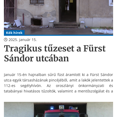
Kék hírek
2025. január 15.
Tragikus tűzeset a Fürst
Sándor utcában
Január 15-én hajnalban sűrű füst áramlott ki a Fürst Sándor
utca egyik társasházának pincéjéből, amit a lakók jelentettek a
112-es segélyhívón. Az oroszlányi önkormányzati és
tatabányai hivatásos tűzoltók, valamint a mentőszolgálat és a
rendőrség nagy erőkkel vonultak a helyszínre.