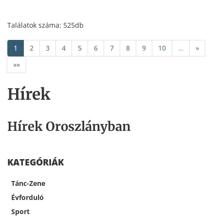
Találatok száma: 525db
1
2
3
4
5
6
7
8
9
10
…
»
»»
Hírek
Hírek Oroszlányban
KATEGÓRIÁK
Tánc-Zene
Évforduló
Sport