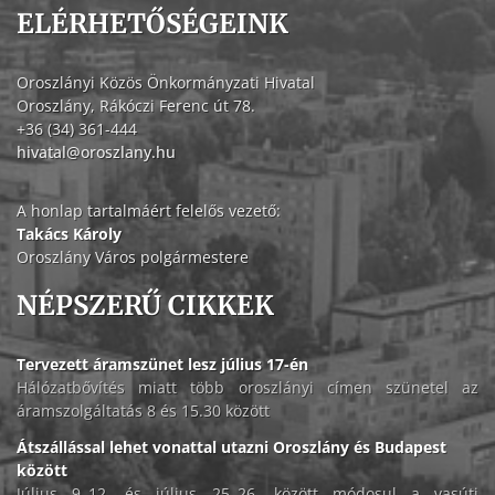
ELÉRHETŐSÉGEINK
Oroszlányi Közös Önkormányzati Hivatal
Oroszlány, Rákóczi Ferenc út 78.
+36 (34) 361-444
hivatal@oroszlany.hu
A honlap tartalmáért felelős vezető:
Takács Károly
Oroszlány Város polgármestere
NÉPSZERŰ CIKKEK
Tervezett áramszünet lesz július 17-én
Hálózatbővítés miatt több oroszlányi címen szünetel az
áramszolgáltatás 8 és 15.30 között
Átszállással lehet vonattal utazni Oroszlány és Budapest
között
Július 9–12. és július 25–26. között módosul a vasúti