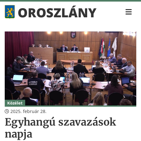
Közélet
2025. február 28.
Egyhangú szavazások
napja