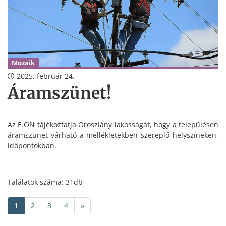
Mozaik
2025. február 24.
Áramszünet!
Az E.ON tájékoztatja Oroszlány lakosságát, hogy a településen
áramszünet várható a mellékletekben szereplő helyszíneken,
időpontokban.
Találatok száma: 31db
1
2
3
4
»