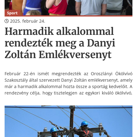
Sport
2025. február 24.
Harmadik alkalommal
rendezték meg a Danyi
Zoltán Emlékversenyt
Február 22-én ismét megrendezték az Oroszlányi Ökölvívó
Szakosztály által szervezett Danyi Zoltán emlékversenyt, amely
már a harmadik alkalommal hozta össze a sportág kedvelőit. A
rendezvény célja, hogy tisztelegjen az egykori kiváló ökölvívó,
Danyi Zoltán emléke előtt, aki sokat tett az oroszlányi
ökölvívásért. Az esemény egyre nagyobb népszerűségnek
örvend, ezt bizonyítja, hogy évről évre egyre több versenyző
jelentkezik.