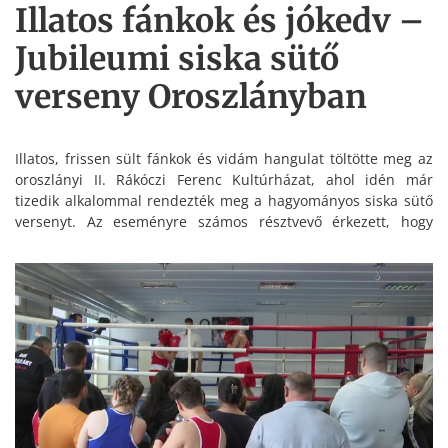
Illatos fánkok és jókedv –
Jubileumi siska sütő
verseny Oroszlányban
Illatos, frissen sült fánkok és vidám hangulat töltötte meg az
oroszlányi II. Rákóczi Ferenc Kultúrházat, ahol idén már
tizedik alkalommal rendezték meg a hagyományos siska sütő
versenyt. Az eseményre számos résztvevő érkezett, hogy
bemutassa legfinomabb fánkreceptjét, legyen szó szalagosról,
forgácsfánkról vagy akár töltött édességekről.