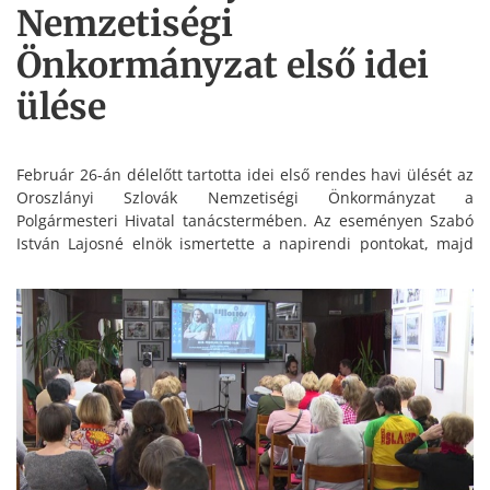
Nemzetiségi
Önkormányzat első idei
ülése
Február 26-án délelőtt tartotta idei első rendes havi ülését az
Oroszlányi Szlovák Nemzetiségi Önkormányzat a
Polgármesteri Hivatal tanácstermében. Az eseményen Szabó
István Lajosné elnök ismertette a napirendi pontokat, majd
tájékoztatást adott a két ülés között történt legfontosabb
eseményekről és döntésekről.