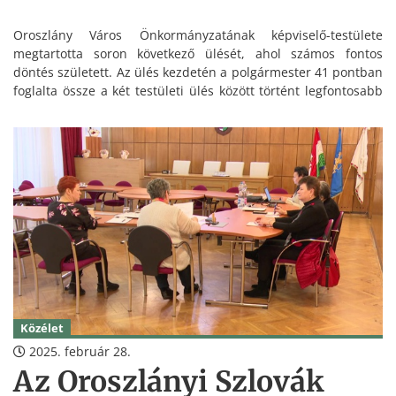
Oroszlány Város Önkormányzatának képviselő-testülete
megtartotta soron következő ülését, ahol számos fontos
döntés született. Az ülés kezdetén a polgármester 41 pontban
foglalta össze a két testületi ülés között történt legfontosabb
eseményeket, amelyeket a testület egyhangúlag elfogadott.
Ezt követően több olyan témát is megvitattak, amelyek
közvetlenül érintik a város lakóit és a helyi fejlesztéseket.
Közélet
2025. február 28.
Az Oroszlányi Szlovák