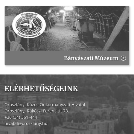
Bányászati Múzeum
ELÉRHETŐSÉGEINK
Oroszlányi Közös Önkormányzati Hivatal
Oroszlány, Rákóczi Ferenc út 78.
+36 (34) 361-444
hivatal@oroszlany.hu