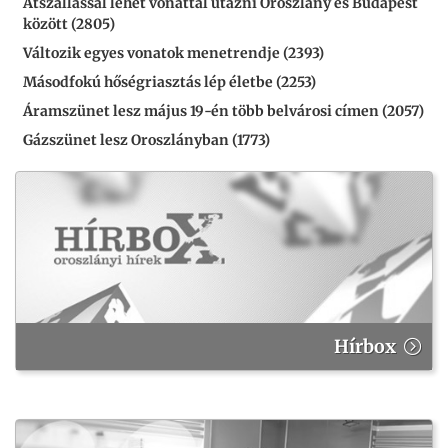
Átszállással lehet vonattal utazni Oroszlány és Budapest
között (2805)
Változik egyes vonatok menetrendje (2393)
Másodfokú hőségriasztás lép életbe (2253)
Áramszünet lesz május 19-én több belvárosi címen (2057)
Gázszünet lesz Oroszlányban (1773)
Hírbox