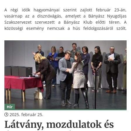
A régi idők hagyományai szerint zajlott február 23-án,
vasárnap az a disznóvágás, amelyet a Bányász Nyugdíjas
Szakszervezet szervezett a Bányász Klub előtti téren. A
közösségi esemény nemcsak a hús feldolgozásáról szólt,
hanem a közös munka öröméről, a hagyományok
továbbadásáról és természetesen a finom falatokról is.
Hír
2025. február 25.
Látvány, mozdulatok és