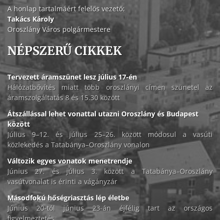
A honlap tartalmáért felelős vezető:
Takács Károly
Oroszlány Város polgármestere
NÉPSZERŰ CIKKEK
Tervezett áramszünet lesz július 17-én
Hálózatbővítés miatt több oroszlányi címen szünetel az
áramszolgáltatás 8 és 15.30 között
Átszállással lehet vonattal utazni Oroszlány és Budapest
között
Július 9–12. és július 25–26. között módosul a vasúti
közlekedés a Tatabánya–Oroszlány vonalon
Változik egyes vonatok menetrendje
Június 27. és július 3. között a Tatabánya–Oroszlány
vasútvonalat is érinti a vágányzár
Másodfokú hőségriasztás lép életbe
Június 20-tól június 23-án éjfélig tart az országos
figyelmeztetés