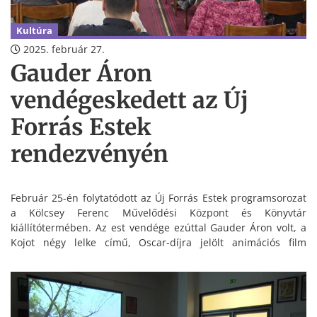
Kultúra
2025. február 27.
Gauder Áron
vendégeskedett az Új
Forrás Estek
rendezvényén
Február 25-én folytatódott az Új Forrás Estek programsorozat
a Kölcsey Ferenc Művelődési Központ és Könyvtár
kiállítótermében. Az est vendége ezúttal Gauder Áron volt, a
Kojot négy lelke című, Oscar-díjra jelölt animációs film
rendezője. A beszélgetés során a közönség bepillantást
nyerhetett a film születésének folyamatába és annak
háttértörténetébe.