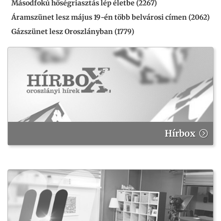
Másodfokú hőségriasztás lép életbe (2267)
Áramszünet lesz május 19-én több belvárosi címen (2062)
Gázszünet lesz Oroszlányban (1779)
Hírbox