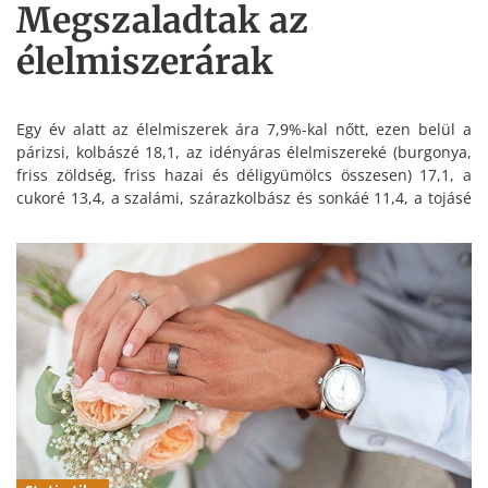
Megszaladtak az
élelmiszerárak
Egy év alatt az élelmiszerek ára 7,9%-kal nőtt, ezen belül a
párizsi, kolbászé 18,1, az idényáras élelmiszereké (burgonya,
friss zöldség, friss hazai és déligyümölcs összesen) 17,1, a
cukoré 13,4, a szalámi, szárazkolbász és sonkáé 11,4, a tojásé
10,2, a tejé 8,9%-kal lett magasabb – áll a KSH
gyorsjelentésében.