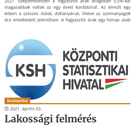
2021. szeptemberben a fogyasztói árak átlagosan 5,5%-kal
magasabbak voltak az egy évvel korábbinál. Az elmúlt egy
évben a szeszes italok, dohányáruk, illetve az üzemanyagok
ára emelkedett jelentősen. A fogyasztói árak egy hónap alatt
átlagosan 0,2%-kal nőttek.
Statisztika
2021. április 03.
Lakossági felmérés