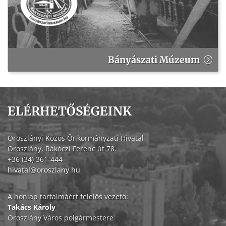
Bányászati Múzeum
ELÉRHETŐSÉGEINK
Oroszlányi Közös Önkormányzati Hivatal
Oroszlány, Rákóczi Ferenc út 78.
+36 (34) 361-444
hivatal@oroszlany.hu
A honlap tartalmáért felelős vezető:
Takács Károly
Oroszlány Város polgármestere