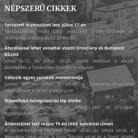
NÉPSZERŰ CIKKEK
Tervezett áramszünet lesz július 17-én
Hálózatbővítés miatt több oroszlányi címen szünetel az
áramszolgáltatás 8 és 15.30 között
Átszállással lehet vonattal utazni Oroszlány és Budapest
között
Július 9–12. és július 25–26. között módosul a vasúti
közlekedés a Tatabánya–Oroszlány vonalon
Változik egyes vonatok menetrendje
Június 27. és július 3. között a Tatabánya–Oroszlány
vasútvonalat is érinti a vágányzár
Másodfokú hőségriasztás lép életbe
Június 20-tól június 23-án éjfélig tart az országos
figyelmeztetés
Áramszünet lesz május 19-én több belvárosi címen
A karbantartás a Hunyadi János utcát, az Iskola utcát, a
Mészáros Lajos utcát, a Fürst Sándor utcát és a Szent István