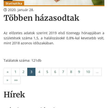
Statisztika
2020. január 28.
Többen házasodtak
Az előzetes adatok szerint 2019 első tizenegy hónapjában a
születések száma 1,5, a halálozásoké 0,8%-kal kevesebb volt,
mint 2018 azonos időszakában.
Találatok száma: 121db
«
1
2
3
4
5
6
7
8
9
10
…
»
»»
Hírek