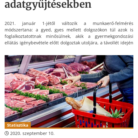
adatgyűjtésekben
2021. január 1-jétől változik a munkaerő-felmérés
módszertana: a gyed, gyes mellett dolgozókon túl azok is
foglalkoztatottnak minősülnek, akik a gyermekgondozási
ellátás igénybevétele előtt dolgoztak utoljára, a távollét idején
pénzbeli juttatásban részesültek, és az ellátás igénybe vételét
követően visszatérhetnek korábbi munkahelyükre.
Statisztika
2020. szeptember 10.