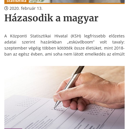
Statisztika
2020. február 13.
Házasodik a magyar
A Központi Statisztikai Hivatal (KSH) legfrissebb előzetes
adatai szerint hazánkban „esküvőboom” volt tavaly:
szeptember végéig többen kötötték össze életüket, mint 2018-
ban az egész évben, ami soha nem látott emelkedés az elmúlt
három évtizedben. Februárban ünneplik Magyarországon” A
házasság hetét”.