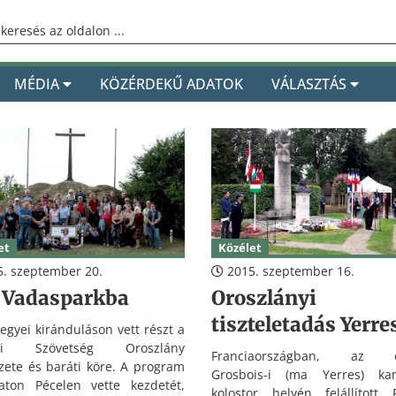
MÉDIA
KÖZÉRDEKŰ ADATOK
VÁLASZTÁS
et
Közélet
. szeptember 20.
2015. szeptember 16.
a Vadasparkba
Oroszlányi
tiszteletadás Yerr
egyei kiránduláson vett részt a
czi Szövetség Oroszlány
Franciaországban, az e
zete és baráti köre. A program
Grosbois-i (ma Yerres) kam
aton Pécelen vette kezdetét,
kolostor helyén felállított 