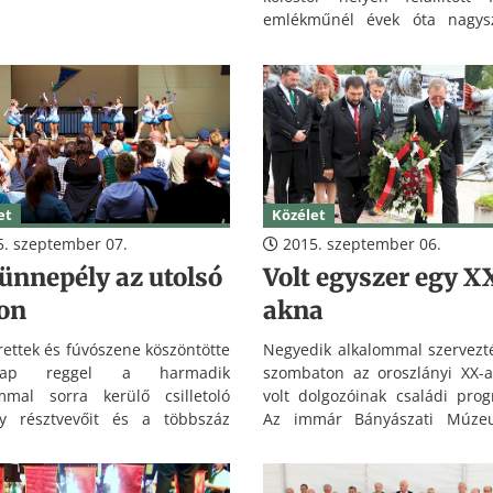
 a Nemzeti Történelmi
emlékműnél évek óta nagys
arkot tekintették meg elsőként.
ünnepséget szervez a Párizs
környékén élő, közel kétez
számláló magyar közösség.
et
Közélet
. szeptember 07.
2015. szeptember 06.
ünnepély az utolsó
Volt egyszer egy X
on
akna
ettek és fúvószene köszöntötte
Negyedik alkalommal szervez
rnap reggel a harmadik
szombaton az oroszlányi XX-
mmal sorra kerülő csilletoló
volt dolgozóinak családi prog
ny résztvevőit és a többszáz
Az immár Bányászati Múze
 Tíz férfi és négy női együttes
működő kiállítóhelyen Mike 
ajthoz, köztük sportegyesületek,
intézményvezető köszönt
i társaságok mérettették meg
vendégeket, aki maga is a