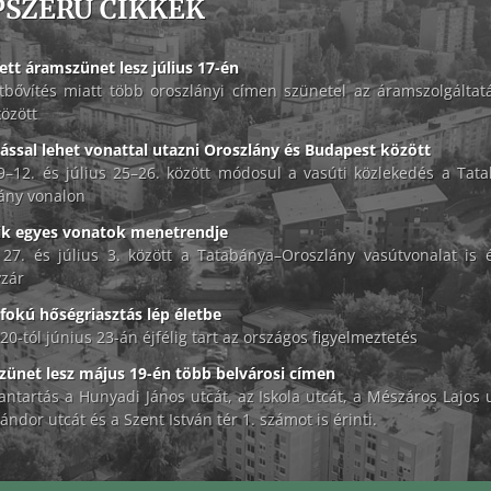
PSZERŰ CIKKEK
des jubileumát.
ett áramszünet lesz július 17-én
tbővítés miatt több oroszlányi címen szünetel az áramszolgáltat
között
lással lehet vonattal utazni Oroszlány és Budapest között
 9–12. és július 25–26. között módosul a vasúti közlekedés a Tat
ány vonalon
ik egyes vonatok menetrendje
 27. és július 3. között a Tatabánya–Oroszlány vasútvonalat is é
zár
okú hőségriasztás lép életbe
20-tól június 23-án éjfélig tart az országos figyelmeztetés
ünet lesz május 19-én több belvárosi címen
antartás a Hunyadi János utcát, az Iskola utcát, a Mészáros Lajos u
ándor utcát és a Szent István tér 1. számot is érinti.