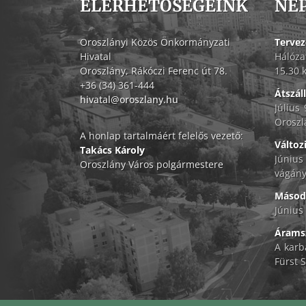
ELÉRHETŐSÉGEINK
NÉ
évtize
Oroszlányi Közös Önkormányzati
Tervez
Hivatal
Hálóza
Oroszlány, Rákóczi Ferenc út 78.
15.30 
+36 (34) 361-444
Átszál
hivatal@oroszlany.hu
Július
Oroszl
A honlap tartalmáért felelős vezető:
Változ
Takács Károly
Június
Oroszlány Város polgármestere
vágány
Másodf
Június 
Áramsz
A karb
Fürst S