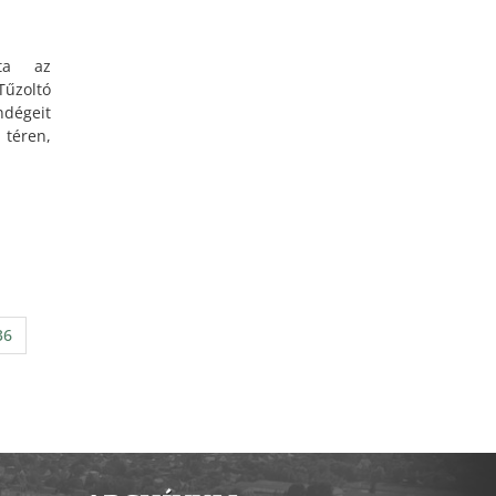
ta az
zoltó
ndégeit
téren,
orrt a
 évvel
evezés
yukodi
ötte a
 Zoltán
Gábor
egyzőt,
36
űzoltó
ányai
eltség