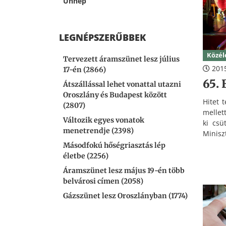
Ünnep
maguka
mentők,
LEGNÉPSZERŰBBEK
Közél
Tervezett áramszünet lesz július
2015
17-én (2866)
65.
Átszállással lehet vonattal utazni
Oroszlány és Budapest között
Hitet 
(2807)
mellet
Változik egyes vonatok
ki csü
menetrendje (2398)
Minisz
államt
Másodfokú hőségriasztás lép
Bányá
életbe (2256)
ünnep
Áramszünet lesz május 19-én több
belvárosi címen (2058)
Gázszünet lesz Oroszlányban (1774)