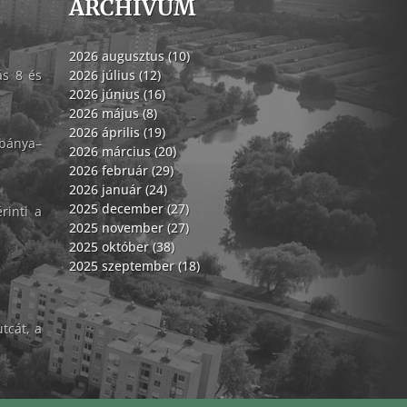
ARCHÍVUM
2026 augusztus (10)
ás 8 és
2026 július (12)
2026 június (16)
2026 május (8)
2026 április (19)
abánya–
2026 március (20)
2026 február (29)
2026 január (24)
2025 december (27)
rinti a
2025 november (27)
2025 október (38)
2025 szeptember (18)
tcát, a