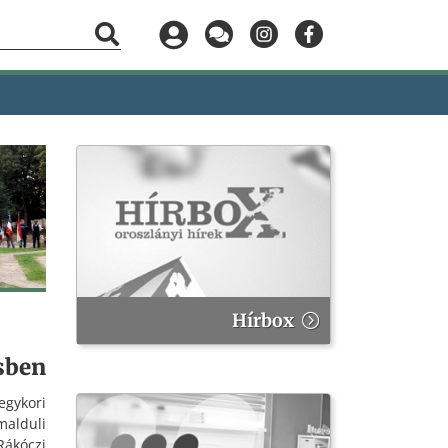
Hírbox
esben
gykori
alduli
Rákóczi