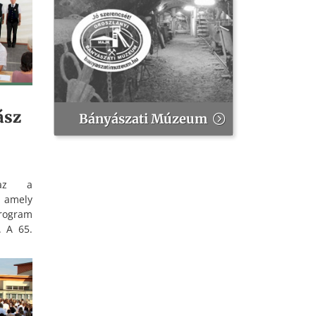
00. évi
ász
Bányászati Múzeum
 az a
, amely
program
. A 65.
égek
yedik
nyász
 ahol a
avámi,