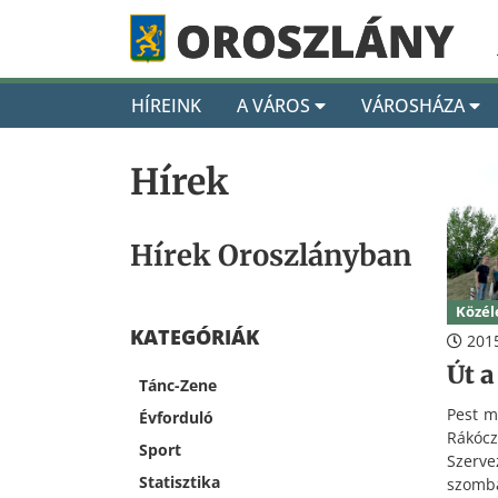
HÍREINK
A VÁROS
VÁROSHÁZA
Hírek
Hírek Oroszlányban
Közél
KATEGÓRIÁK
2015
Út 
Tánc-Zene
Pest m
Évforduló
Rákó
Sport
Szerve
Statisztika
szomb