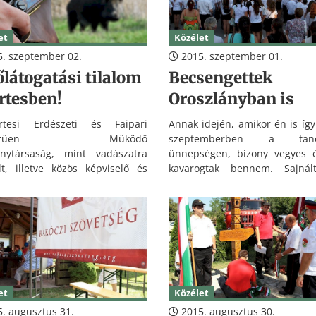
vértessomlói, várges
szakszervezeti tagok is megjele
et
Közélet
. szeptember 02.
2015. szeptember 01.
látogatási tilalom
Becsengettek
rtesben!
Oroszlányban is
tesi Erdészeti és Faipari
Annak idején, amikor én is így
tkörűen Működő
szeptemberben a tanév
énytársaság, mint vadászatra
ünnepségen, bizony vegyes é
lt, illetve közös képviselő és
kavarogtak bennem. Sajná
zdálkodó, a kezelésébe tartozó
múló nyarat, a tovatűnő na
zterületeken a balesetek
bandázást, a kirándulásokat, 
lése, valamint a vad-gépjármű
szabadságot. Aztán egyszer
ések megelőzése érdekében
füzeteket kötöttük be, és ragas
átozza az erdőterületek
rá a cimkéket, mert az iskol
ását.
ott volt a küszöbön. És ol
elfogott a kíváncsiság, a m
osztályba lépés izgalma.
et
Közélet
. augusztus 31.
2015. augusztus 30.