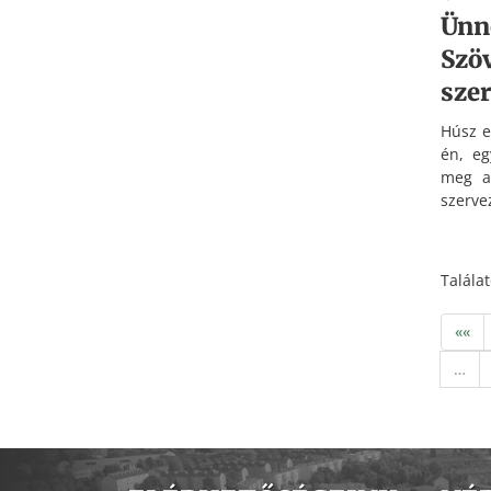
Ünn
Szö
sze
Húsz e
én, eg
meg a 
szerve
létszá
hogy 
magyar
Talála
az a
bizto
««
évsz
továb
…
megőrz
közel 
melyn
gyűlt
megün