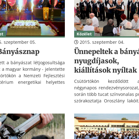
t, de ott voltak a rajtnál a
dolgozója volt 1980-tól a 20
 sőt, a politikusok is.
bezárásig.
et
Közélet
. szeptember 05.
2015. szeptember 04.
 Bányásznap
Ünnepeltek a bány
nyugdíjasok,
tett a bányászat létjogosultsága
kiállítások nyíltak
t a magyar kormány - jelentette
törtökön a Nemzeti Fejlesztési
Csütörtökön kezdődött
térium energetikai helyettes
négynapos rendezvénysorozat
itkára Hajdúszoboszlón, a 65.
során több tucat színvonalas 
sznap országos központi
szórakoztatja Oroszlány lakóit
ségén.
bányásznapi ünneps
bevezetéseként tizeneg
alkalommal várták a bá
nyugdíjasokat főtéri sátorba,
helyiek mellett a puszt