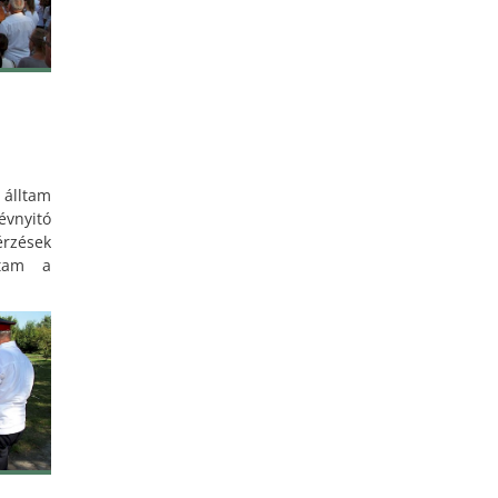
ztesi
ntek.
 álltam
nyitó
rzések
ltam a
pot, a
magát a
csak a
ztottuk
akezdés
yankor
agasabb