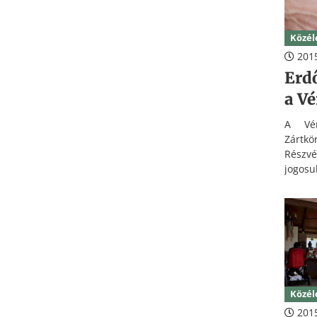
Közél
2015
Erdő
a Vé
A Vér
Zár
Részv
jogosu
erdőga
vadás
elkerü
ütköz
korl
látogat
Közél
2015