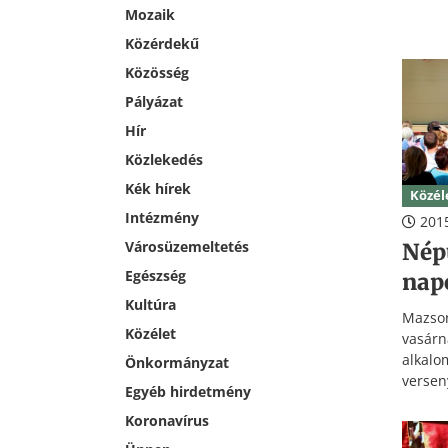
ahol
Mozaik
Emlékp
Közérdekű
Közösség
Pályázat
Hír
Közlekedés
Kék hírek
Közél
Intézmény
2015
Városüzemeltetés
Nép
Egészség
nap
Kultúra
Mazsor
Közélet
vasá
alkalo
Önkormányzat
verse
Egyéb hirdetmény
nézőt.
Koronavírus
állt r
barát