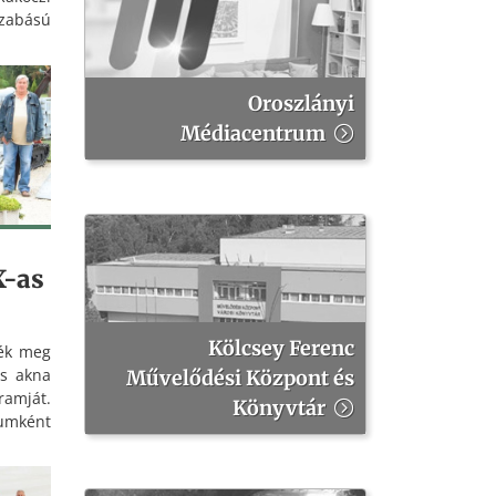
zabású
ban és
er főt
Oroszlányi
Médiacentrum
X-as
Kölcsey Ferenc
ték meg
as akna
Művelődési Központ és
ramját.
Könyvtár
umként
István
ötte a
z üzem