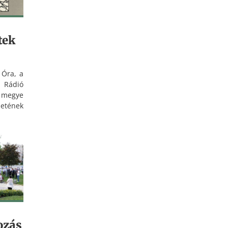
tek
Óra, a
s Rádió
 megye
életének
 arra a
ánlások
áltatók
zetének
jelölt.
ozás