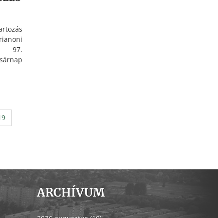
artozás
anoni
ak 97.
sárnap
ianon
19
ARCHÍVUM