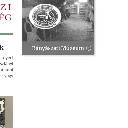
.
ak
Bányászati Múzeum
 nyert
zlányi
nniumi
t Nagy