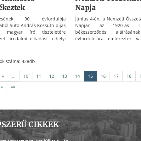
ékeztek
Napja
tésének 90. évfordulója
Június 4-én, a Nemzeti Összet
ából Sütő András Kossuth-díjas
Napján az 1920-as Tri
yi magyar író tiszteletére
békeszerződés aláírásán
zett irodalmi előadást a helyi
évfordulójára emlékeztek va
i Szövetség. A vetített képes
Oroszlányban, a Tr
zvény előadója Kiss Zita, az
emlékhelyen.
zlányi Médiacentrum
tok száma: 428db
társa volt, aki maga is a
mból származik.
«
…
10
11
12
13
14
15
16
17
18
»
»»
PSZERŰ CIKKEK