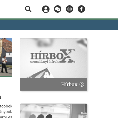
Hírbox
n
 többek
ányból,
áról és