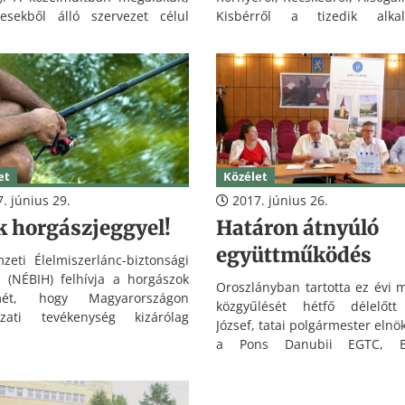
esekből álló szervezet célul
Kisbérről a tizedik alka
 ki a peremhelyzetbe került
megrendezett vértess
lyek életkörülményeinek
körmenetre.
sát, esélyeinek növelését, a
nyos körülmények között élő
kek felzárkóztatását, az iskolai
rzsolódás csökkentését,
nyos helyzetük javítását, az
gyenlőség elősegítését és az
et
Közélet
éges életmód kialakítását.
. június 29.
2017. június 26.
k horgászjeggyel!
Határon átnyúló
együttműködés
eti Élelmiszerlánc-biztonsági
l (NÉBIH) felhívja a horgászok
Oroszlányban tartotta ez évi 
lmét, hogy Magyarországon
közgyűlését hétfő délelőtt
szati tevékenység kizárólag
József, tatai polgármester elnö
i horgászjegy birtokában
a Pons Danubii EGTC, E
ható.
Területi Társulás, amel
szlovákiai Észak-Komárom, G
Ógyalla mellett Tata, K