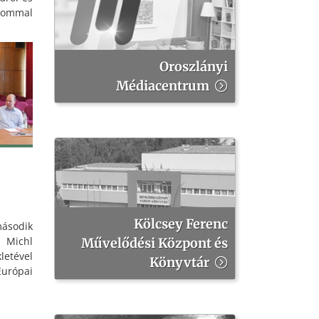
lommal
omlói
Oroszlányi
Médiacentrum
Kölcsey Ferenc
második
 Michl
Művelődési Központ és
kletével
Könyvtár
urópai
ynek a
úta és
isbér,