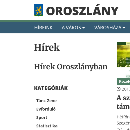
HÍREINK
A VÁROS
VÁROSHÁZA
Hírek
Hírek Oroszlányban
Közél
KATEGÓRIÁK
2017
A s
Tánc-Zene
tám
Évforduló
Hétfő
Sport
Szegé
Statisztika
(SZETA