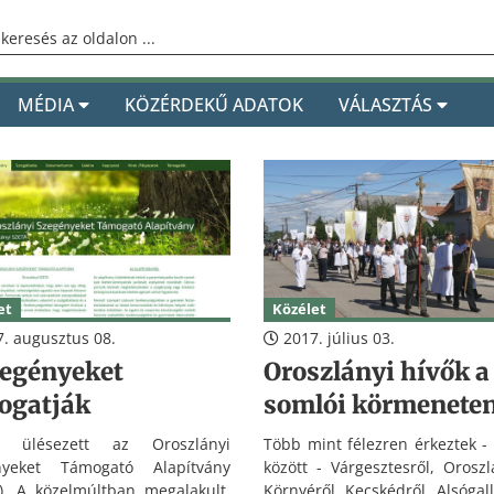
MÉDIA
KÖZÉRDEKŰ ADATOK
VÁLASZTÁS
et
Közélet
. augusztus 08.
2017. július 03.
zegényeket
Oroszlányi hívők a
ogatják
somlói körmenete
n ülésezett az Oroszlányi
Több mint félezren érkeztek -
nyeket Támogató Alapítvány
között - Várgesztesről, Oroszl
). A közelmúltban megalakult,
Környéről, Kecskédről, Alsógall