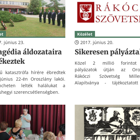
Oroszlány és Komárom is tagja
et
Közélet
. június 23.
2017. június 20.
agédia áldozataira
Sikeresen pályázt
ékeztek
Közel 2 millió forintot
pályázatok útján az Oros
ű katasztrófa hírére ébredtek
Rákóczi Szövetség Mille
június 22-én Oroszlány lakói.
Alapítványa - tájékoztatot
ncheten lelték halálukat a
Csaba, a kuratórium elnöke.
hegyi szerencsétlenségben.