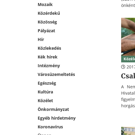
Mozaik
önként
tűzte
Közérdekű
szemé
Közösség
javítá
Pályázat
hátrá
gyerme
Hír
lemo
Közlekedés
hátrá
esélye
Kék hírek
Közél
egészs
Intézmény
2017
Városüzemeltetés
Csa
Egészség
A Nemz
Kultúra
Hivata
figye
Közélet
horgá
Önkormányzat
állam
Egyéb hirdetmény
folytat
Koronavírus