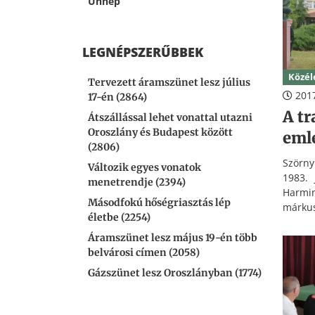
Ünnep
LEGNÉPSZERŰBBEK
Közél
Tervezett áramszünet lesz július
2017
17-én (2864)
A tr
Átszállással lehet vonattal utazni
Oroszlány és Budapest között
eml
(2806)
Szörny
Változik egyes vonatok
1983. 
menetrendje (2394)
Harmi
Másodfokú hőségriasztás lép
márkus
életbe (2254)
Áramszünet lesz május 19-én több
belvárosi címen (2058)
Gázszünet lesz Oroszlányban (1774)