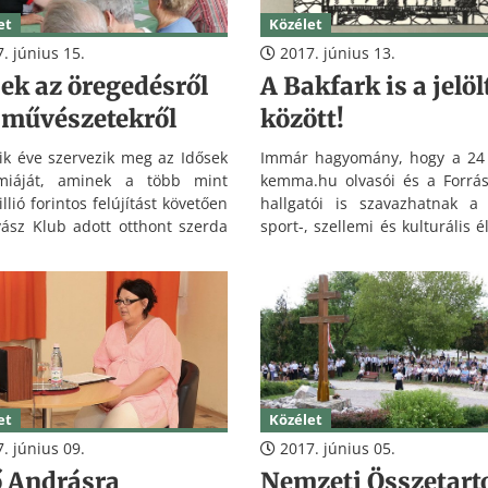
et
Közélet
. június 15.
2017. június 13.
ek az öregedésről
A Bakfark is a jelöl
a művészetekről
között!
k éve szervezik meg az Idősek
Immár hagyomány, hogy a 24 
miáját, aminek a több mint
kemma.hu olvasói és a Forrá
lió forintos felújítást követően
hallgatói is szavazhatnak a
ász Klub adott otthont szerda
sport-, szellemi és kulturális 
n.
kimagasló személyiségei közül
tízre, akiket a beérkezett aj
alapján a Vállalkozók és Munk
Szövetségének megyei szerve
kuratóriuma Megyei Príma Díjra 
et
Közélet
. június 09.
2017. június 05.
ő Andrásra
Nemzeti Összetart