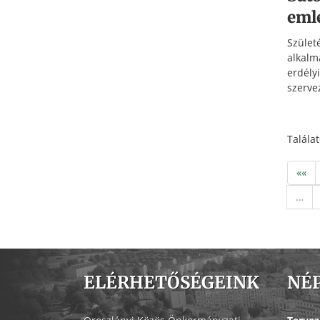
eml
Szüle
alkalm
erdél
szerve
Rákócz
rende
Oros
Talála
munka
Partiu
««
…
ELÉRHETŐSÉGEINK
NÉ