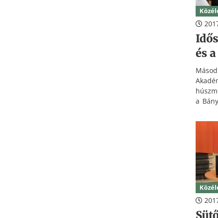
Közél
2017
Idős
és 
Másodi
Akadé
húszmil
a Bány
délutá
Közél
2017
Süt