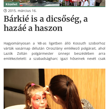
Közélet
2015. március 16.
Bárkié is a dicsőség, a
hazáé a haszon
Hagyományosan a ’48-as ligetben álló Kossuth szoborhoz
várták vasárnap délután Oroszlány emlékező polgárait, ahol
Lazók Zoltán polgármester ünnepi beszédében arra
emlékeztetett: a szabadságharc igazi hőseinek nevét csak
töredékében olvashatjuk a könyvekben.