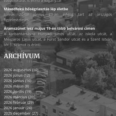
vasútvonalat is érinti a vágányzár
Másodfokú hőségriasztás lép életbe
Június 20-tól június 23-án éjfélig tart az országos
figyelmeztetés
Áramszünet lesz május 19-én több belvárosi címen
A karbantartás a Hunyadi János utcát, az Iskola utcát, a
Mészáros Lajos utcát, a Fürst Sándor utcát és a Szent István
tér 1. számot is érinti.
ARCHÍVUM
2026 augusztus (10)
2026 július (12)
2026 június (16)
2026 május (8)
2026 április (19)
2026 március (20)
2026 február (29)
2026 január (24)
2025 december (27)