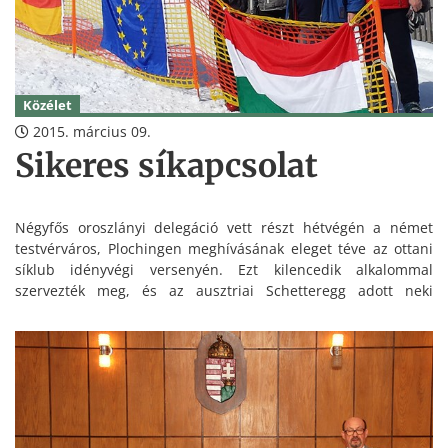
Közélet
2015. március 09.
Sikeres síkapcsolat
Négyfős oroszlányi delegáció vett részt hétvégén a német
testvérváros, Plochingen meghívásának eleget téve az ottani
síklub idényvégi versenyén. Ezt kilencedik alkalommal
szervezték meg, és az ausztriai Schetteregg adott neki
otthont, a megmérettetés azonban a magyar részvétel okán
első alkalommal vált nemzetközivé.