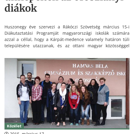
diákok
Huszonegy éve szervezi a Rákóczi Szövetség március 15-i
Diákutaztatási Programját magyarországi iskolák számára
azzal a céllal, hogy a Kárpát-medence valamely határon túli
településére utazzanak, és az ottani magyar közösséggel
együtt ünnepeljenek.
Közélet
2015. március 17.