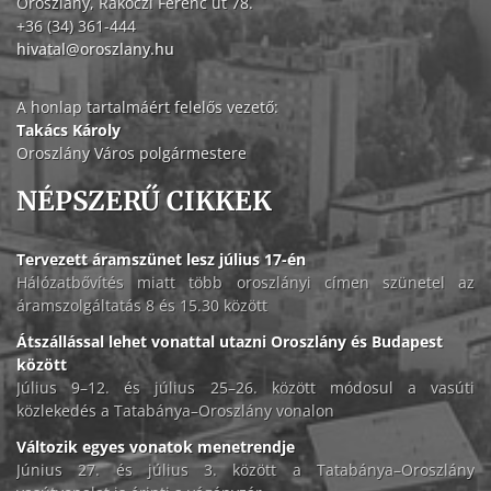
Oroszlány, Rákóczi Ferenc út 78.
+36 (34) 361-444
hivatal@oroszlany.hu
A honlap tartalmáért felelős vezető:
Takács Károly
Oroszlány Város polgármestere
NÉPSZERŰ CIKKEK
Tervezett áramszünet lesz július 17-én
Hálózatbővítés miatt több oroszlányi címen szünetel az
áramszolgáltatás 8 és 15.30 között
Átszállással lehet vonattal utazni Oroszlány és Budapest
között
Július 9–12. és július 25–26. között módosul a vasúti
közlekedés a Tatabánya–Oroszlány vonalon
Változik egyes vonatok menetrendje
Június 27. és július 3. között a Tatabánya–Oroszlány