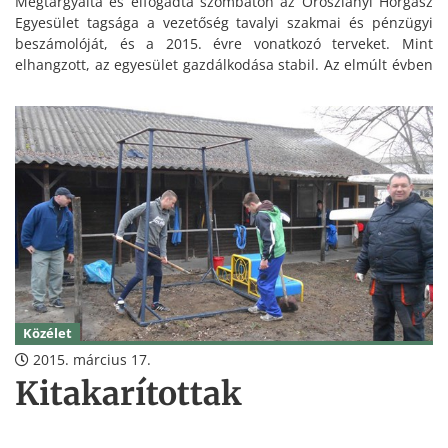
Megtárgyalta és elfogadta szombaton az Oroszlányi Horgász
Egyesület tagsága a vezetőség tavalyi szakmai és pénzügyi
beszámolóját, és a 2015. évre vonatkozó terveket. Mint
elhangzott, az egyesület gazdálkodása stabil. Az elmúlt évben
47 ezer kg hal került tavaiba, és a fogási átlag 52,83 kg volt.
Közélet
2015. március 17.
Kitakarítottak