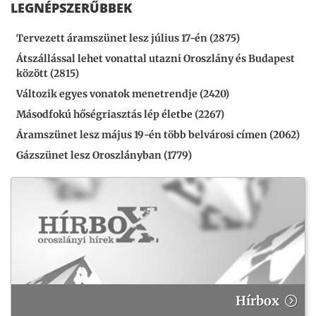
LEGNÉPSZERŰBBEK
Tervezett áramszünet lesz július 17-én (2875)
Átszállással lehet vonattal utazni Oroszlány és Budapest
között (2815)
Változik egyes vonatok menetrendje (2420)
Másodfokú hőségriasztás lép életbe (2267)
Áramszünet lesz május 19-én több belvárosi címen (2062)
Gázszünet lesz Oroszlányban (1779)
Hírbox