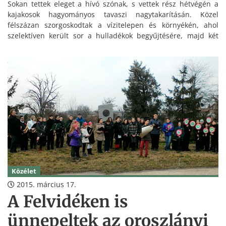
Sokan tettek eleget a hívó szónak, s vettek rész hétvégén a
kajakosok hagyományos tavaszi nagytakarításán. Közel
félszázan szorgoskodtak a vízitelepen és környékén, ahol
szelektíven került sor a hulladékok begyűjtésére, majd két
csoportra osztódva következett a Malom-tó partszakaszának,
valamint a vízfelületnek a mentesítése.
Közélet
2015. március 17.
A Felvidéken is
ünnepeltek az oroszlányi