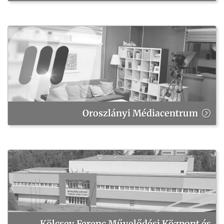
Oroszlányi Médiacentrum
Kölcsey Ferenc Művelődési Központ és