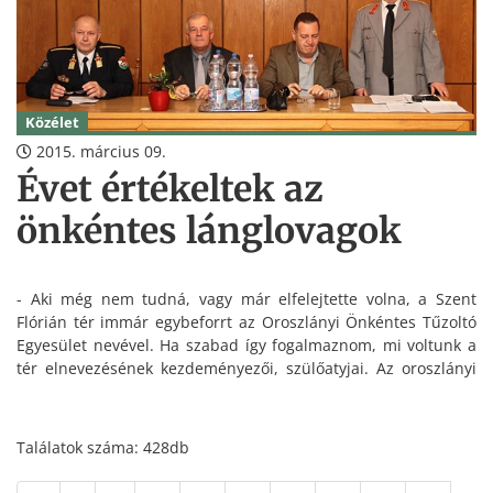
Közélet
2015. március 09.
Évet értékeltek az
önkéntes lánglovagok
- Aki még nem tudná, vagy már elfelejtette volna, a Szent
Flórián tér immár egybeforrt az Oroszlányi Önkéntes Tűzoltó
Egyesület nevével. Ha szabad így fogalmaznom, mi voltunk a
tér elnevezésének kezdeményezői, szülőatyjai. Az oroszlányi
tűzoltás életében történelmi jelentőségű ez a helyszín,
amelyet méltóképpen sikerült a város nevezetes kialakítású
közterületei közé emelni – fogalmazott pénteken Tyukodi
Találatok száma: 428db
József az egyesület vezetője, a közösség éves közgyűlésén,
amelyen megjelent Kelkó Balázs tűzoltó alezredes, a