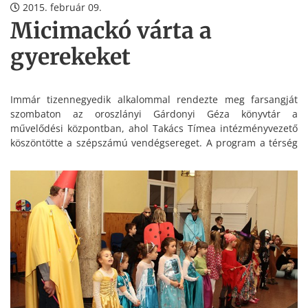
2015. február 09.
Micimackó várta a
gyerekeket
Immár tizennegyedik alkalommal rendezte meg farsangját
szombaton az oroszlányi Gárdonyi Géza könyvtár a
művelődési központban, ahol Takács Tímea intézményvezető
köszöntötte a szépszámú vendégsereget. A program a térség
települései számára is meghirdetett „Ne habozz, lapozz!”
című olvasási akció eredményhirdetésével vette kezdetét.