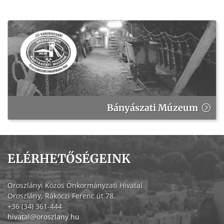
Bányászati Múzeum
ELÉRHETŐSÉGEINK
Oroszlányi Közös Önkormányzati Hivatal
Oroszlány, Rákóczi Ferenc út 78.
+36 (34) 361-444
hivatal@oroszlany.hu