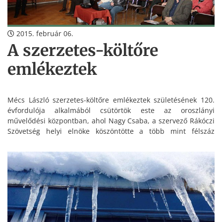
2015. február 06.
A szerzetes-költőre
emlékeztek
Mécs László szerzetes-költőre emlékeztek születésének 120.
évfordulója alkalmából csütörtök este az oroszlányi
művelődési központban, ahol Nagy Csaba, a szervező Rákóczi
Szövetség helyi elnöke köszöntötte a több mint félszáz
érdeklődőt, köztük Lazók Zoltán polgármestert és Rajnai
Gábor alpolgármestert.