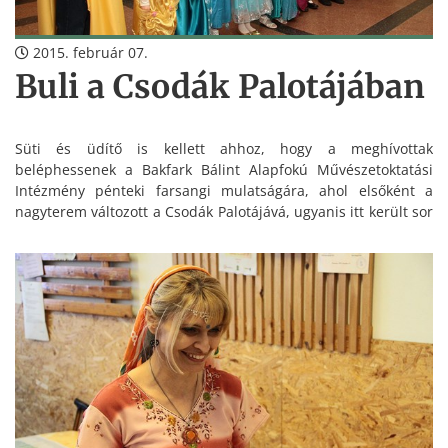
2015. február 07.
Buli a Csodák Palotájában
Süti és üdítő is kellett ahhoz, hogy a meghívottak
beléphessenek a Bakfark Bálint Alapfokú Művészetoktatási
Intézmény pénteki farsangi mulatságára, ahol elsőként a
nagyterem változott a Csodák Palotájává, ugyanis itt került sor
a maskarás felvonulásra, amire a pedagógusok is az
alkalomhoz illően öltöztek. Királylányok, boszorkányok,
varázslók sorakoztak a bemutatkozáshoz, de szinte
valamennyi film- és mesehős ott volt a Csodák Palotájában,
ahol szorgalmasan jegyzeteltek a zsűri tagjai, majd az
intézmény termeiben folytatódott a program.