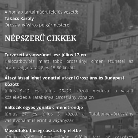
A honlap tartalmáért felelős vezető:
Takács Károly
Oroszlány Város polgármestere
NÉPSZERŰ CIKKEK
Tervezett áramszünet lesz július 17-én
Hálózatbővítés miatt több oroszlányi címen szünetel az
áramszolgáltatás 8 és 15.30 között
Átszállással lehet vonattal utazni Oroszlány és Budapest
között
Július 9–12. és július 25–26. között módosul a vasúti
közlekedés a Tatabánya–Oroszlány vonalon
Változik egyes vonatok menetrendje
Június 27. és július 3. között a Tatabánya–Oroszlány
vasútvonalat is érinti a vágányzár
Másodfokú hőségriasztás lép életbe
Június 20-tól június 23-án éjfélig tart az országos