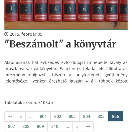
2015. február 05.
"Beszámolt" a könyvtár
Alapításának hat évtizedes évfordulóját ünnepelte tavaly az
oroszlányi városi könyvtár. Ez jelentős feladat elé állította az
intézmény dolgozóit, hiszen a helytörténeti gyűjtemény
jelentősége ilyenkor érezhető igazán – áll többek között
Takács Tímea igazgató beszámolójában, amit legutóbbi
ülésén fogadott el a képviselő-testület.
Találatok száma: 8106db
««
«
…
801
802
803
804
805
806
807
808
809
810
…
»
»»