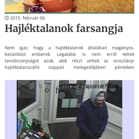
2015. február 06.
Hajléktalanok farsangja
Nem igaz, hogy a hajléktalanok általában magányos,
bezárkózó emberek. Legalább is nem erről tettek
tanúbizonyságot azok, akik részt vettek az oroszlányi
hajléktalanszálló nappali melegedőjében pénteken
megrendezett farsangi mulatságnak. A program délelőtt 10
órakor vetélkedővel vette kezdetét, majd ebéd után műsorral,
tombolasorsolással, fánk evéssel és zenével-tánccal zárult.