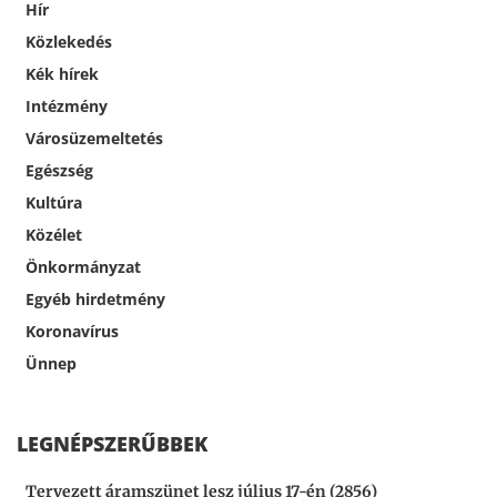
Hír
Közlekedés
Kék hírek
Intézmény
Városüzemeltetés
Egészség
Kultúra
Közélet
Önkormányzat
Egyéb hirdetmény
Koronavírus
Ünnep
LEGNÉPSZERŰBBEK
Tervezett áramszünet lesz július 17-én (2856)