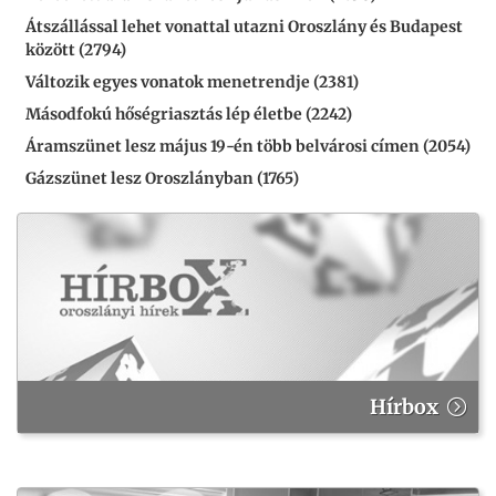
Átszállással lehet vonattal utazni Oroszlány és Budapest
között (2794)
Változik egyes vonatok menetrendje (2381)
Másodfokú hőségriasztás lép életbe (2242)
Áramszünet lesz május 19-én több belvárosi címen (2054)
Gázszünet lesz Oroszlányban (1765)
Hírbox