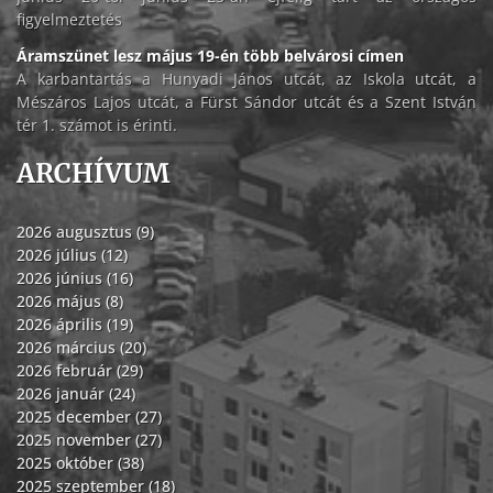
figyelmeztetés
Áramszünet lesz május 19-én több belvárosi címen
A karbantartás a Hunyadi János utcát, az Iskola utcát, a
Mészáros Lajos utcát, a Fürst Sándor utcát és a Szent István
tér 1. számot is érinti.
ARCHÍVUM
2026 augusztus (9)
2026 július (12)
2026 június (16)
2026 május (8)
2026 április (19)
2026 március (20)
2026 február (29)
2026 január (24)
2025 december (27)
2025 november (27)
2025 október (38)
2025 szeptember (18)