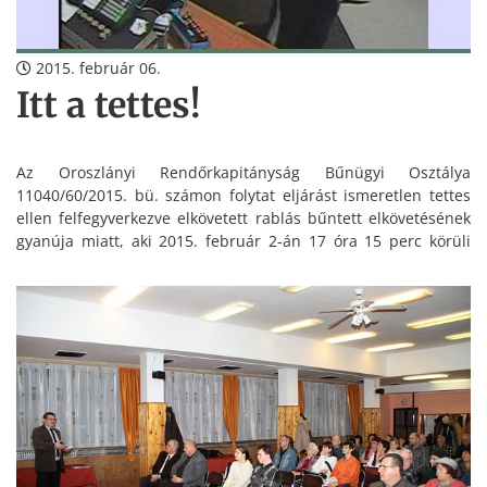
2015. február 06.
Itt a tettes!
Az Oroszlányi Rendőrkapitányság Bűnügyi Osztálya
11040/60/2015. bü. számon folytat eljárást ismeretlen tettes
ellen felfegyverkezve elkövetett rablás bűntett elkövetésének
gyanúja miatt, aki 2015. február 2-án 17 óra 15 perc körüli
időben bement egy oroszlányi dohányboltba, ahol késsel a
kezében az eladót a kassza tartalmának átadására
kényszerítette.