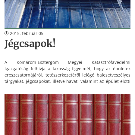
2015. február 05.
Jégcsapok!
A Komárom-Esztergom Megyei Katasztrófavédelmi
Igazgatóság felhívja a lakosság figyelmét, hogy az épületek
ereszcsatornájáról, tetőszerkezetéről lelógó balesetveszélyes
tárgyakat, jégcsapokat, illetve havat, valamint az épület előtti
járda síkosságmentesítését mindig a ház tulajdonosának, a
tulajdonosi közösségnek kell eltávolítani.