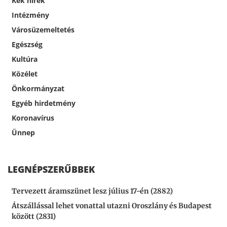
Kék hírek
Intézmény
Városüzemeltetés
Egészség
Kultúra
Közélet
Önkormányzat
Egyéb hirdetmény
Koronavírus
Ünnep
LEGNÉPSZERŰBBEK
Tervezett áramszünet lesz július 17-én (2882)
Átszállással lehet vonattal utazni Oroszlány és Budapest
között (2831)