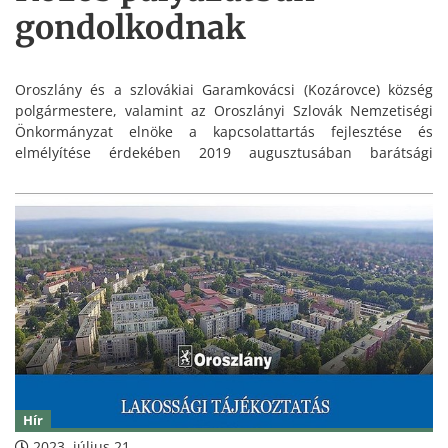
gondolkodnak
Oroszlány és a szlovákiai Garamkovácsi (Kozárovce) község
polgármestere, valamint az Oroszlányi Szlovák Nemzetiségi
Önkormányzat elnöke a kapcsolattartás fejlesztése és
elmélyítése érdekében 2019 augusztusában barátsági
szerződést kötöttek.
Hír
2023. július 21.