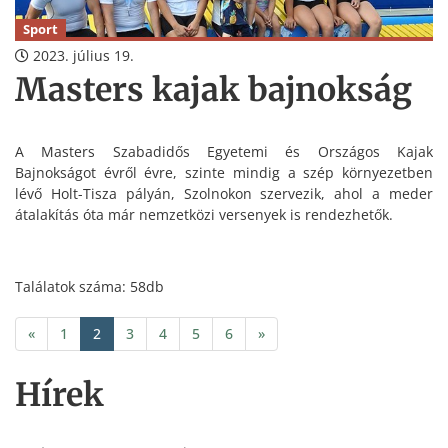
Sport
2023. július 19.
Masters kajak bajnokság
A Masters Szabadidős Egyetemi és Országos Kajak
Bajnokságot évről évre, szinte mindig a szép környezetben
lévő Holt-Tisza pályán, Szolnokon szervezik, ahol a meder
átalakítás óta már nemzetközi versenyek is rendezhetők.
Találatok száma: 58db
«
1
2
3
4
5
6
»
Hírek