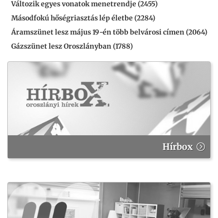
Változik egyes vonatok menetrendje (2455)
Másodfokú hőségriasztás lép életbe (2284)
Áramszünet lesz május 19-én több belvárosi címen (2064)
Gázszünet lesz Oroszlányban (1788)
Hírbox