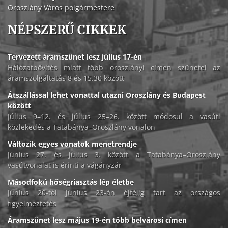
Oroszlány Város polgármestere
NÉPSZERŰ CIKKEK
Tervezett áramszünet lesz július 17-én
Hálózatbővítés miatt több oroszlányi címen szünetel az
áramszolgáltatás 8 és 15.30 között
Átszállással lehet vonattal utazni Oroszlány és Budapest
között
Július 9–12. és július 25–26. között módosul a vasúti
közlekedés a Tatabánya–Oroszlány vonalon
Változik egyes vonatok menetrendje
Június 27. és július 3. között a Tatabánya–Oroszlány
vasútvonalat is érinti a vágányzár
Másodfokú hőségriasztás lép életbe
Június 20-tól június 23-án éjfélig tart az országos
figyelmeztetés
Áramszünet lesz május 19-én több belvárosi címen