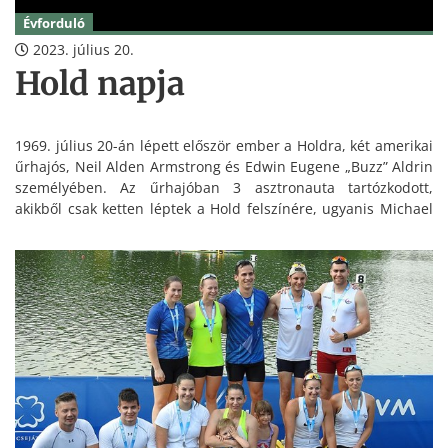
Évforduló
2023. július 20.
Hold napja
1969. július 20-án lépett először ember a Holdra, két amerikai
űrhajós, Neil Alden Armstrong és Edwin Eugene „Buzz” Aldrin
személyében. Az űrhajóban 3 asztronauta tartózkodott,
akikből csak ketten léptek a Hold felszínére, ugyanis Michael
Collinsnak az Apollo 11 és a SAS nevű holdkomp csatlakozását
kellett irányítani a holdsétát követően.