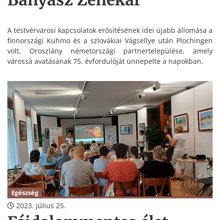
Bányász Zenekar
A testvérvárosi kapcsolatok erősítésének idei újabb állomása a
finnországi Kuhmo és a szlovákiai Vágsellye után Plochingen
volt, Oroszlány németországi partnertelepülése, amely
várossá avatásának 75. évfordulóját ünnepelte a napokban.
Egészség
2023. július 25.