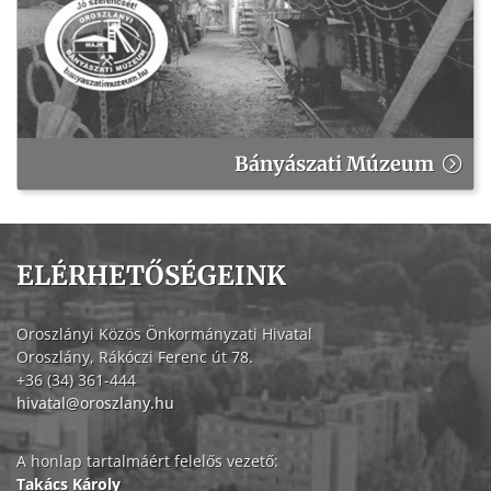
Bányászati Múzeum
ELÉRHETŐSÉGEINK
Oroszlányi Közös Önkormányzati Hivatal
Oroszlány, Rákóczi Ferenc út 78.
+36 (34) 361-444
hivatal@oroszlany.hu
A honlap tartalmáért felelős vezető:
Takács Károly