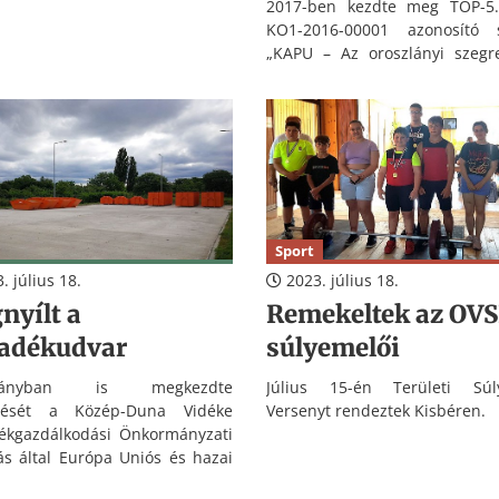
2017-ben kezdte meg TOP-5.2
lány Város Önkormányzatának
KO1-2016-00001 azonosító 
kát.
„KAPU – Az oroszlányi szegr
folyamatok kezelése”
projektjének megvalósí
amelynek célja az oros
szegregációban, a Német- és 
dűlőben élők életkörülmén
javítása, a munkaerő-piaci kva
fejlesztése az esélyegye
feltételeik javítása érdekében.
Sport
. július 18.
2023. július 18.
nyílt a
Remekeltek az OV
ladékudvar
súlyemelői
zlányban is megkezdte
Július 15-én Területi Súl
ését a Közép-Duna Vidéke
Versenyt rendeztek Kisbéren.
ékgazdálkodási Önkormányzati
ás által Európa Uniós és hazai
sból, a KEHOP 3.2.1-15-2016-