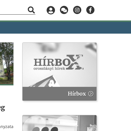
Hírbox
eg
nyzata