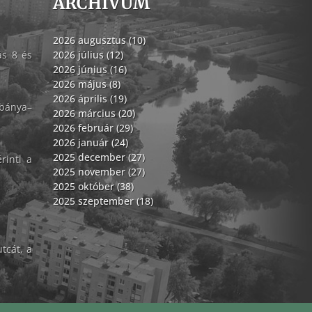
ARCHÍVUM
2026 augusztus (10)
ás 8 és
2026 július (12)
2026 június (16)
2026 május (8)
2026 április (19)
abánya–
2026 március (20)
2026 február (29)
2026 január (24)
2025 december (27)
rinti a
2025 november (27)
2025 október (38)
2025 szeptember (18)
tcát, a