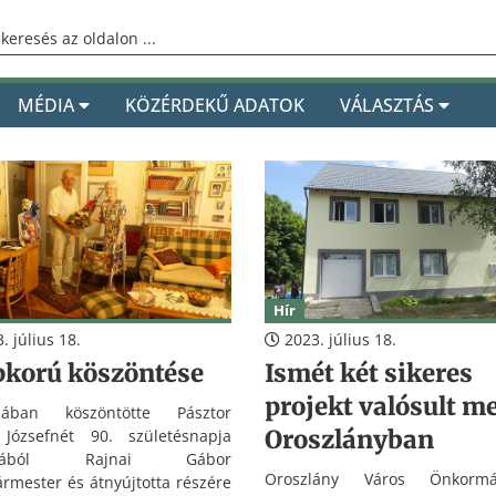
MÉDIA
KÖZÉRDEKŰ ADATOK
VÁLASZTÁS
Hír
. július 18.
2023. július 18.
pkorú köszöntése
Ismét két sikeres
projekt valósult m
nában köszöntötte Pásztor
Oroszlányban
 Józsefnét 90. születésnapja
lmából Rajnai Gábor
Oroszlány Város Önkormá
ármester és átnyújtotta részére