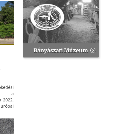
Bányászati Múzeum
a
edési
int a
a 2022.
Európai
ésében
melkedő
sítette
lyázati