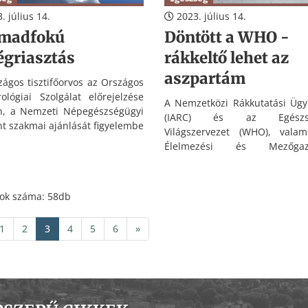
. július 14.
2023. július 14.
madfokú
Döntött a WHO -
égriasztás
rákkeltő lehet az
aszpartám
zágos tisztifőorvos az Országos
ológiai Szolgálat előrejelzése
A Nemzetközi Rákkutatási Üg
n, a Nemzeti Népegészségügyi
(IARC) és az Egészsé
t szakmai ajánlását figyelembe
Világszervezet (WHO), valam
2023. július 15-én (szombat)
Élelmezési és Mezőgazd
 órától 2023. július 19-én
Szervezet (FAO) élelmi
a) 24.00 óráig az ország egész
adalékanyagokkal foglalkozó
tére harmadfokú hőségriasztást
szakértői bizottsága (JECFA
tok száma: 58db
július 14-én közzétette legf
listáját a lehetséges rá
1
2
3
4
5
6
»
anyagokról. A korábba
megjelent előrejelz
megfelelően, az aszpar
felkerült erre a listára, az 
aszpartámot az emberre
lehetséges rákkeltőnek minősít