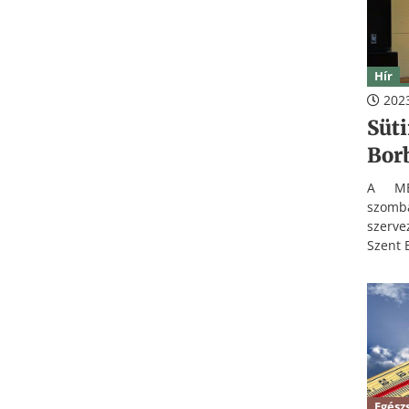
Hír
2023
Süti
Borb
A MÉF
szomb
szerve
Szent 
Egész