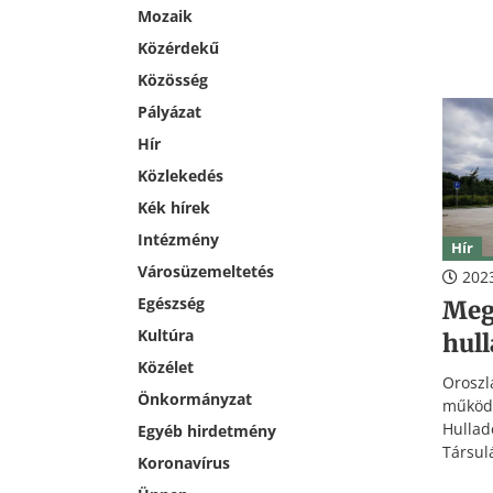
Orosz
Mozaik
ajándé
Közérdekű
Közösség
Pályázat
Hír
Közlekedés
Kék hírek
Intézmény
Hír
Városüzemeltetés
2023
Egészség
Meg
Kultúra
hul
Közélet
Oros
Önkormányzat
működ
Hullad
Egyéb hirdetmény
Társul
Koronavírus
forrá