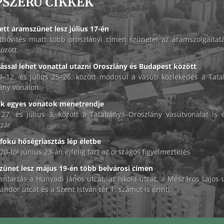
PSZERŰ CIKKEK
ett áramszünet lesz július 17-én
tbővítés miatt több oroszlányi címen szünetel az áramszolgáltat
között
lással lehet vonattal utazni Oroszlány és Budapest között
 9–12. és július 25–26. között módosul a vasúti közlekedés a Tat
ány vonalon
ik egyes vonatok menetrendje
 27. és július 3. között a Tatabánya–Oroszlány vasútvonalat is é
zár
okú hőségriasztás lép életbe
20-tól június 23-án éjfélig tart az országos figyelmeztetés
ünet lesz május 19-én több belvárosi címen
antartás a Hunyadi János utcát, az Iskola utcát, a Mészáros Lajos u
ándor utcát és a Szent István tér 1. számot is érinti.