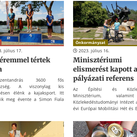
 azonosítószámú projekt
etében megvalósult
ékudvar.
Önkormányzat
. július 17.
2023. július 16.
 éremmel tértek
Minisztériumi
a
elismerést kapott 
pályázati referens
sszentandrás 3600 fős
özség. A viszonylag kis
Az Építési és Közlek
lésen élénk a kajaksport. Itt
Minisztérium, valam
zik meg évente a Simon Fiala
Közlekedéstudományi Intézet 
versenyt, melynek már több
évi Európai Mobilitási Hét és 
des hagyománya van.
Autómentes Nap szervez
végzett országos szinten kie
munkájáért oklevélben része
Adorján Anett oroszlányi pá