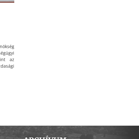
ynökség
gügyi
int az
asági
szer-
 közös
) 2023.
rissebb
kkeltő
n már
ésnek
tám is
IARC az
 nézve
ette.