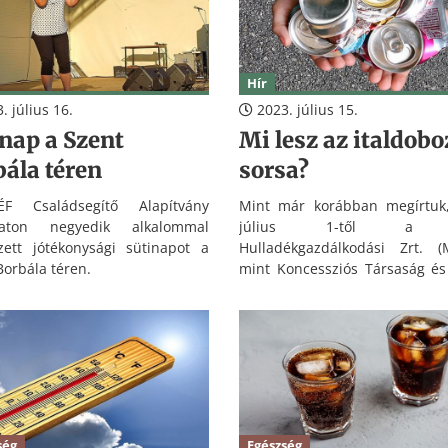
referenst.
Hír
. július 16.
2023. július 15.
nap a Szent
Mi lesz az italdob
ála téren
sorsa?
 Családsegítő Alapítvány
Mint már korábban megírtuk,
aton negyedik alkalommal
július 1-től a
zett jótékonysági sütinapot a
Hulladékgazdálkodási Zrt. (
Borbála téren.
mint Koncessziós Társaság é
szerződött partnerei végezh
települések szilárdhulladék gyű
ség
Egészség