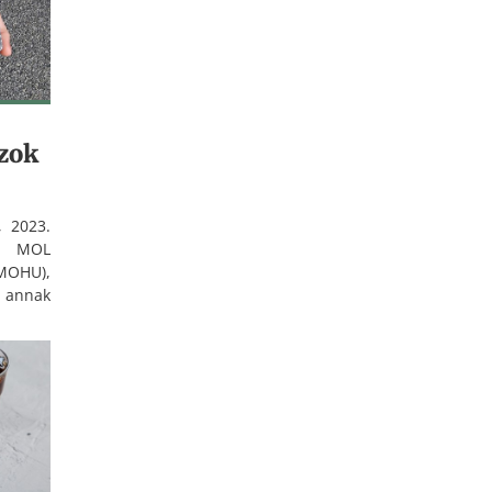
ozok
 2023.
 MOL
MOHU),
s annak
etik a
jtését.