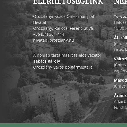
ELÉRHETŐSÉGEINK
NÉ
Oroszlányi Közös Önkormányzati
Tervez
Hivatal
Hálóza
Oroszlány, Rákóczi Ferenc út 78.
15.30 
+36 (34) 361-444
Átszál
hivatal@oroszlany.hu
Július
Oroszl
A honlap tartalmáért felelős vezető:
Változ
Takács Károly
Június
Oroszlány Város polgármestere
vágány
Másodf
Június 
Áramsz
A karb
Fürst S