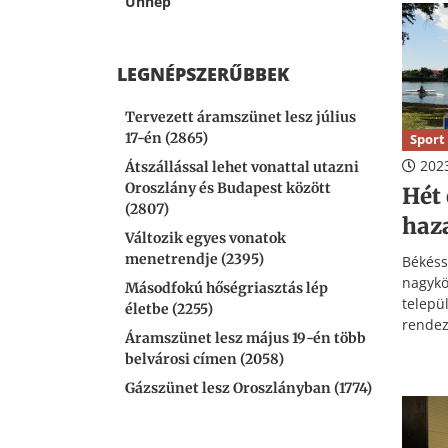
Ünnep
00002
ker
hullad
LEGNÉPSZERŰBBEK
Tervezett áramszünet lesz július
17-én (2865)
Sport
2023
Átszállással lehet vonattal utazni
Oroszlány és Budapest között
Hét
(2807)
haz
Változik egyes vonatok
menetrendje (2395)
Béké
nagyk
Másodfokú hőségriasztás lép
telepü
életbe (2255)
rende
Áramszünet lesz május 19-én több
Emlék
belvárosi címen (2058)
évtize
Gázszünet lesz Oroszlányban (1774)