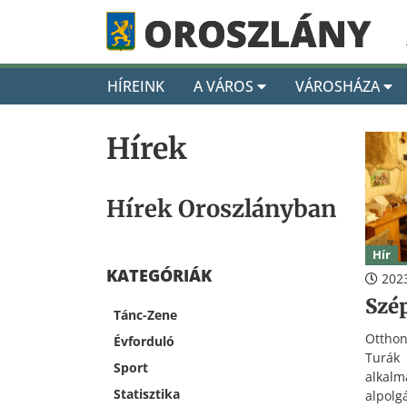
HÍREINK
A VÁROS
VÁROSHÁZA
Hírek
Hírek Oroszlányban
Hír
KATEGÓRIÁK
2023
Szé
Tánc-Zene
Ottho
Évforduló
Turák
Sport
alka
Statisztika
alpolg