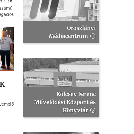
.1-15-
számú,
egációs
 című
tását,
Oroszlányi
zlányi
Médiacentrum
Nyíres-
yeinek
litásuk
nlőség
SK
Kölcsey Ferenc
Művelődési Központ és
yemelő
Könyvtár