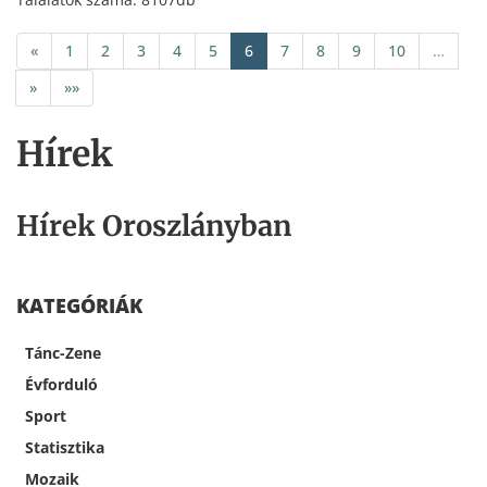
«
1
2
3
4
5
6
7
8
9
10
…
»
»»
Hírek
Hírek Oroszlányban
KATEGÓRIÁK
Tánc-Zene
Évforduló
Sport
Statisztika
Mozaik