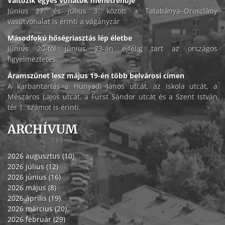
Változik egyes vonatok menetrendje
Június 27. és július 3. között a Tatabánya–Oroszlány
vasútvonalat is érinti a vágányzár
Másodfokú hőségriasztás lép életbe
Június 20-tól június 23-án éjfélig tart az országos
figyelmeztetés
Áramszünet lesz május 19-én több belvárosi címen
A karbantartás a Hunyadi János utcát, az Iskola utcát, a
Mészáros Lajos utcát, a Fürst Sándor utcát és a Szent István
tér 1. számot is érinti.
ARCHÍVUM
2026 augusztus (10)
2026 július (12)
2026 június (16)
2026 május (8)
2026 április (19)
2026 március (20)
2026 február (29)