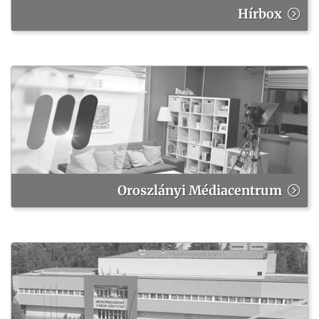
Hírbox
Oroszlányi Médiacentrum