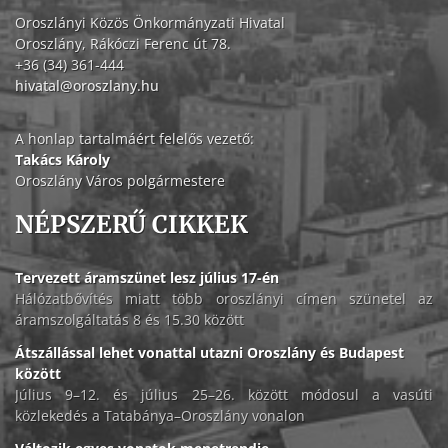
Oroszlányi Közös Önkormányzati Hivatal
Oroszlány, Rákóczi Ferenc út 78.
+36 (34) 361-444
hivatal@oroszlany.hu
A honlap tartalmáért felelős vezető:
Takács Károly
Oroszlány Város polgármestere
NÉPSZERŰ CIKKEK
Tervezett áramszünet lesz július 17-én
Hálózatbővítés miatt több oroszlányi címen szünetel az
áramszolgáltatás 8 és 15.30 között
Átszállással lehet vonattal utazni Oroszlány és Budapest
között
Július 9–12. és július 25–26. között módosul a vasúti
közlekedés a Tatabánya–Oroszlány vonalon