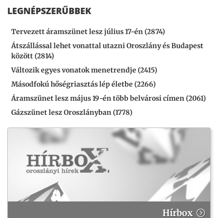
LEGNÉPSZERŰBBEK
Tervezett áramszünet lesz július 17-én (2874)
Átszállással lehet vonattal utazni Oroszlány és Budapest
között (2814)
Változik egyes vonatok menetrendje (2415)
Másodfokú hőségriasztás lép életbe (2266)
Áramszünet lesz május 19-én több belvárosi címen (2061)
Gázszünet lesz Oroszlányban (1778)
Hírbox