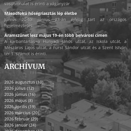
vasútvonalat is érinti a vágányzár
Másodfokú hőségriasztás lép életbe
Június 20-tól június 23-án éjfélig tart az országos
figyelmeztetés
Áramszünet lesz május 19-én több belvárosi címen
A karbantartás a Hunyadi János utcát, az Iskola utcát, a
Mészáros Lajos utcát, a Fürst Sándor utcát és a Szent István
tér 1. számot is érinti.
ARCHÍVUM
2026 augusztus (10)
2026 július (12)
2026 június (16)
2026 május (8)
2026 április (19)
2026 március (20)
2026 február (29)
2026 január (24)