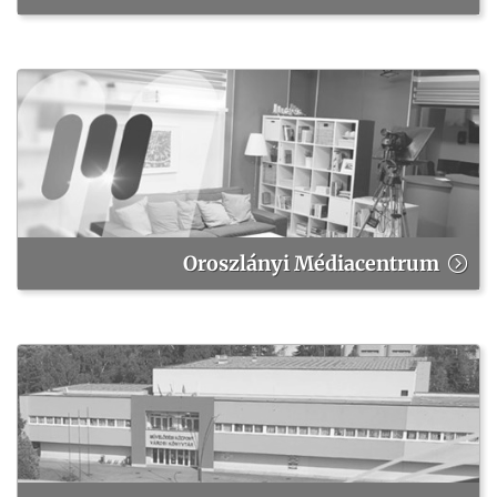
Oroszlányi Médiacentrum