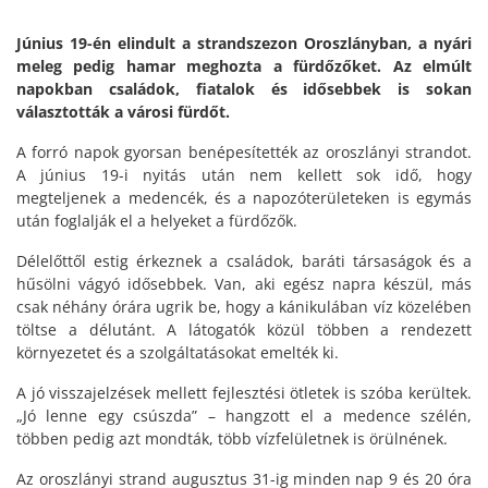
Június 19-én elindult a strandszezon Oroszlányban, a nyári
meleg pedig hamar meghozta a fürdőzőket. Az elmúlt
napokban családok, fiatalok és idősebbek is sokan
választották a városi fürdőt.
A forró napok gyorsan benépesítették az oroszlányi strandot.
A június 19-i nyitás után nem kellett sok idő, hogy
megteljenek a medencék, és a napozóterületeken is egymás
után foglalják el a helyeket a fürdőzők.
Délelőttől estig érkeznek a családok, baráti társaságok és a
hűsölni vágyó idősebbek. Van, aki egész napra készül, más
csak néhány órára ugrik be, hogy a kánikulában víz közelében
töltse a délutánt. A látogatók közül többen a rendezett
környezetet és a szolgáltatásokat emelték ki.
A jó visszajelzések mellett fejlesztési ötletek is szóba kerültek.
„Jó lenne egy csúszda” – hangzott el a medence szélén,
többen pedig azt mondták, több vízfelületnek is örülnének.
Az oroszlányi strand augusztus 31-ig minden nap 9 és 20 óra