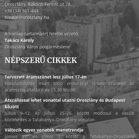
Oroszlány, Rákóczi Ferenc út 78.
+36 (34) 361-444
hivatal@oroszlany.hu
A honlap tartalmáért felelős vezető:
Takács Károly
Oroszlány Város polgármestere
NÉPSZERŰ CIKKEK
Tervezett áramszünet lesz július 17-én
Hálózatbővítés miatt több oroszlányi címen szünetel az
áramszolgáltatás 8 és 15.30 között
Átszállással lehet vonattal utazni Oroszlány és Budapest
között
Július 9–12. és július 25–26. között módosul a vasúti
közlekedés a Tatabánya–Oroszlány vonalon
Változik egyes vonatok menetrendje
Június 27. és július 3. között a Tatabánya–Oroszlány