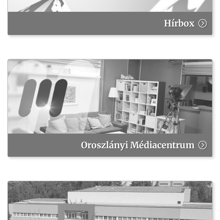
Hírbox
Oroszlányi Médiacentrum