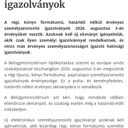
igazolványok
A régi, könyv formátumú, határidő nélkül érvényes
személyazonosító igazolványok 2026. augusztus 3-án
érvényüket vesztik. Azoknak kell új okmányt igényelniük,
akik csak ilyen személyi igazolvánnyal rendelkeznek, és
nincs más érvényes személyazonosságot igazoló hatósági
igazolványuk.
A Belügyminisztérium tájékoztatása szerint az európai uniós
szabályozással összhangban 2026. augusztus 3-án megszűnik
a régi típusú, könyv formátumú, papíralapú személyazonosító
igazolványok érvényessége. Ez a puha- és keményfedeles,
határidő nélkül érvényes okmányokra is vonatkozik.
A Belügyminisztérium azt kéri, hogy mindenki időben
ellenőrizze okmányait, és szükség esetén még a határidő előtt
intézkedjen.
Új elektronikus személyazonosító igazolványt azoknak kell
igényelniük, akik kizárólag régi, könyv formátumú személyi