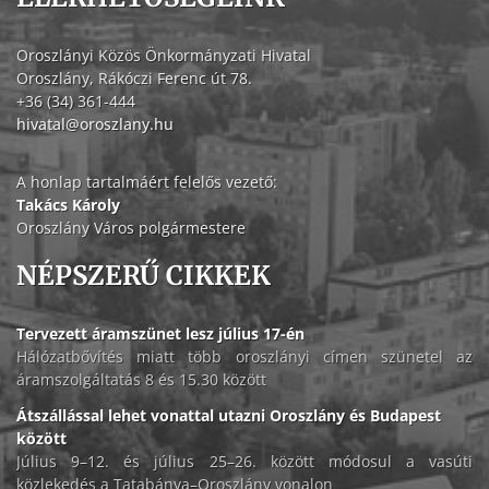
Oroszlányi Közös Önkormányzati Hivatal
Oroszlány, Rákóczi Ferenc út 78.
+36 (34) 361-444
hivatal@oroszlany.hu
A honlap tartalmáért felelős vezető:
Takács Károly
Oroszlány Város polgármestere
NÉPSZERŰ CIKKEK
Tervezett áramszünet lesz július 17-én
Hálózatbővítés miatt több oroszlányi címen szünetel az
áramszolgáltatás 8 és 15.30 között
Átszállással lehet vonattal utazni Oroszlány és Budapest
között
Július 9–12. és július 25–26. között módosul a vasúti
közlekedés a Tatabánya–Oroszlány vonalon