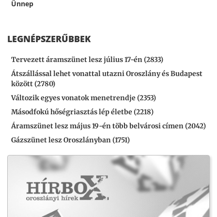
Ünnep
LEGNÉPSZERŰBBEK
Tervezett áramszünet lesz július 17-én (2833)
Átszállással lehet vonattal utazni Oroszlány és Budapest
között (2780)
Változik egyes vonatok menetrendje (2353)
Másodfokú hőségriasztás lép életbe (2218)
Áramszünet lesz május 19-én több belvárosi címen (2042)
Gázszünet lesz Oroszlányban (1751)