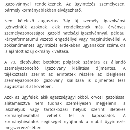
igazolvánnyal rendelkeznek. Az ügyintézés személyesen,
bármely kormányablakban elvégezhető.
Nem kötelező augusztus 3-ig új személyi igazolványt
igényelniük azoknak, akik rendelkeznek más, érvényes
személyazonosságot igazoló hatósági igazolvánnyal, például
kártyaformátumú vezetői engedéllyel vagy magánútlevéllel. A
zökkenőmentes ügyintézés érdekében ugyanakkor számukra
is ajánlott az új okmány kiváltása.
A 70. életévüket betöltött polgárok számára az állandó
személyazonosító igazolvány kiállítása díjmentes. A
tájékoztatás szerint az érintettek részére az ideiglenes
személyazonosító igazolvány kiállítása is díjmentes lesz
augusztus 3-át követően.
Azok az ügyfelek, akik egészségügyi okból, orvosi igazolással
alátámasztva nem tudnak személyesen megjelenni, a
lakóhelyük vagy tartózkodási helyük szerint illetékes
kormányhivatallal vehetik fel a kapcsolatot. A
kormányhivatalok segítséget nyújtanak a mobil ügyintézés
megszervezésében.