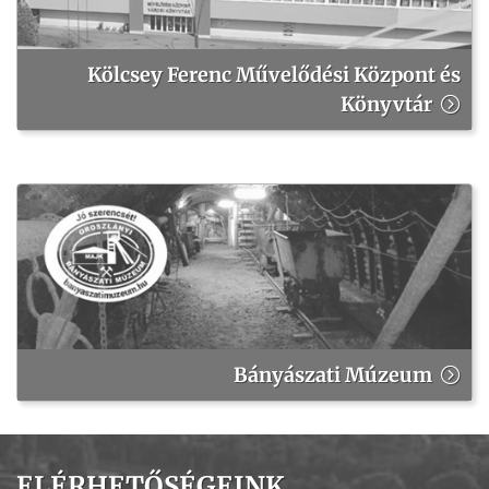
Kölcsey Ferenc Művelődési Központ és
Könyvtár
Bányászati Múzeum
ELÉRHETŐSÉGEINK