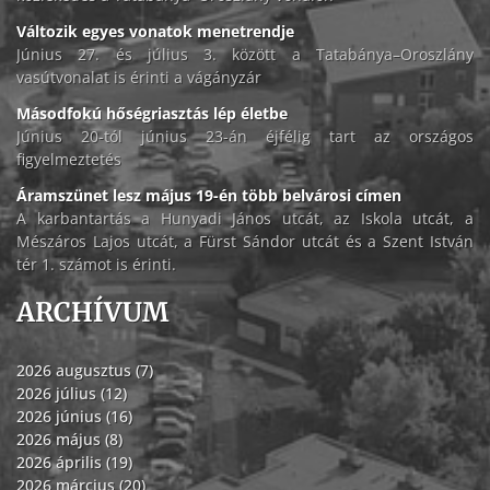
Változik egyes vonatok menetrendje
Június 27. és július 3. között a Tatabánya–Oroszlány
vasútvonalat is érinti a vágányzár
Másodfokú hőségriasztás lép életbe
Június 20-tól június 23-án éjfélig tart az országos
figyelmeztetés
Áramszünet lesz május 19-én több belvárosi címen
A karbantartás a Hunyadi János utcát, az Iskola utcát, a
Mészáros Lajos utcát, a Fürst Sándor utcát és a Szent István
tér 1. számot is érinti.
ARCHÍVUM
2026 augusztus (7)
2026 július (12)
2026 június (16)
2026 május (8)
2026 április (19)
2026 március (20)