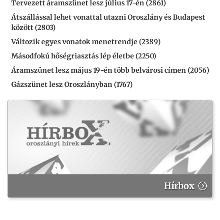
Tervezett áramszünet lesz július 17-én (2861)
Átszállással lehet vonattal utazni Oroszlány és Budapest
között (2803)
Változik egyes vonatok menetrendje (2389)
Másodfokú hőségriasztás lép életbe (2250)
Áramszünet lesz május 19-én több belvárosi címen (2056)
Gázszünet lesz Oroszlányban (1767)
Hírbox