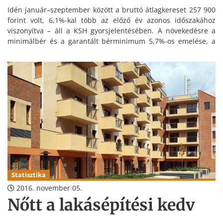
Idén január–szeptember között a bruttó átlagkereset 257 900
forint volt, 6,1%-kal több az előző év azonos időszakához
viszonyítva – áll a KSH gyorsjelentésében. A növekedésre a
minimálbér és a garantált bérminimum 5,7%-os emelése, a
fegyveres testületek illetményemelése, az egészségügyi és a
szociális területen dolgozók részére kifizetett emelt
bérkiegészítés, illetve kiegészítő pótlék is hatással volt.
Statisztika
2016. november 05.
Nőtt a lakásépítési kedv