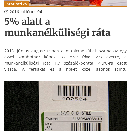
Statisztika
2016. október 04.
5% alatt a
munkanélküliségi ráta
2016. június–augusztusban a munkanélküliek száma az egy
évvel korábbihoz képest 77 ezer fővel 227 ezerre, a
munkanélküliségi ráta 1,7 százalékponttal 4,9%-ra esett
vissza. A férfiakat és a nőket közel azonos szintű
munkanélküliség jellemezte, ugyanakkor a javulás a nők
esetében nagyobb mértékű volt – áll a Statisztikai Hivatal
gyorsjelentésében.