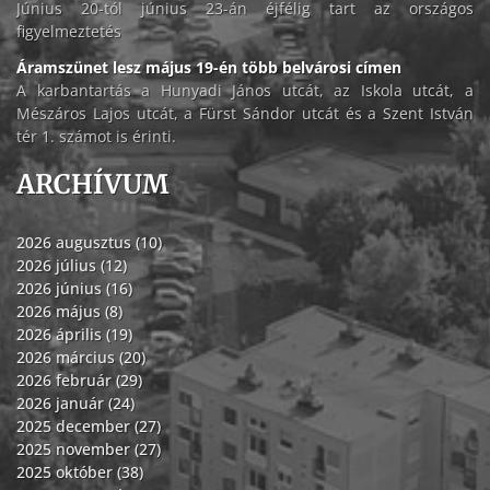
Június 20-tól június 23-án éjfélig tart az országos
figyelmeztetés
Áramszünet lesz május 19-én több belvárosi címen
A karbantartás a Hunyadi János utcát, az Iskola utcát, a
Mészáros Lajos utcát, a Fürst Sándor utcát és a Szent István
tér 1. számot is érinti.
ARCHÍVUM
2026 augusztus (10)
2026 július (12)
2026 június (16)
2026 május (8)
2026 április (19)
2026 március (20)
2026 február (29)
2026 január (24)
2025 december (27)
2025 november (27)
2025 október (38)