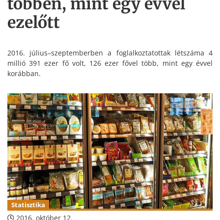
többen, mint egy évvel
ezelőtt
2016. július–szeptemberben a foglalkoztatottak létszáma 4
millió 391 ezer fő volt, 126 ezer fővel több, mint egy évvel
korábban.
Statisztika
2016. október 12.