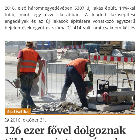
2016. első háromnegyedévében 5307 új lakás épült, 14%-kal
több, mint egy évvel korábban. A kiadott lakásépítési
engedélyek és az új lakások építésére vonatkozó egyszerű
bejelentések együttes száma 21 414 volt, ami csaknem két és
félszerese a 2015. I–III. negyedévinek.
Statisztika
2016. október 31.
126 ezer fővel dolgoznak