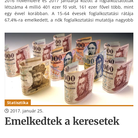
2016 novembere és 2017 januárja között a foglalkoztatottak
létszáma 4 millió 401 ezer fő volt, 161 ezer fővel több, mint
egy évvel korábban. A 15–64 évesek foglalkoztatási rátája
67,4%-ra emelkedett, a nők foglalkoztatási mutatója nagyobb
mértékben javult – áll a KSH gyorsjelentésében.
Statisztika
2017. január 25.
Emelkedtek a keresetek