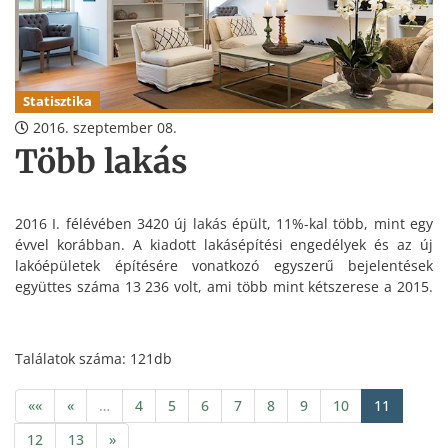
Statisztika
2016. szeptember 08.
Több lakás
2016 I. félévében 3420 új lakás épült, 11%-kal több, mint egy
évvel korábban. A kiadott lakásépítési engedélyek és az új
lakóépületek építésére vonatkozó egyszerű bejelentések
együttes száma 13 236 volt, ami több mint kétszerese a 2015.
I. félévinek.
Találatok száma: 121db
««
«
…
4
5
6
7
8
9
10
11
12
13
»