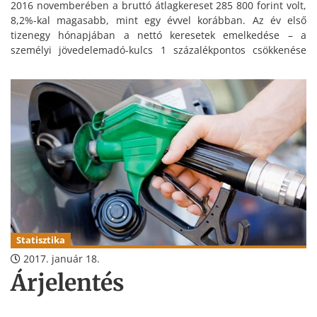
2016 novemberében a bruttó átlagkereset 285 800 forint volt,
8,2%-kal magasabb, mint egy évvel korábban. Az év első
tizenegy hónapjában a nettó keresetek emelkedése – a
személyi jövedelemadó-kulcs 1 százalékpontos csökkenése
következtében – a bruttó bér átlagát meghaladó mértékű,
7,8% volt.
Statisztika
2017. január 18.
Árjelentés