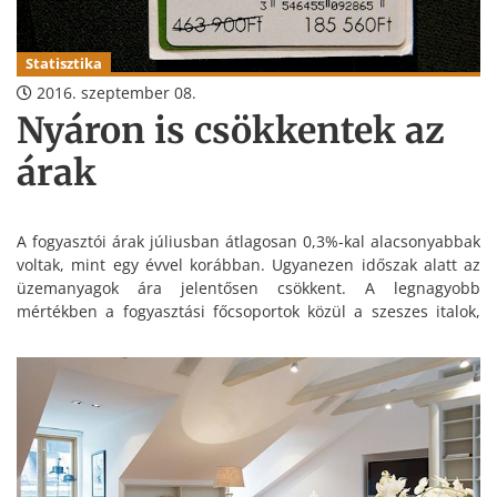
Statisztika
2016. szeptember 08.
Nyáron is csökkentek az
árak
A fogyasztói árak júliusban átlagosan 0,3%-kal alacsonyabbak
voltak, mint egy évvel korábban. Ugyanezen időszak alatt az
üzemanyagok ára jelentősen csökkent. A legnagyobb
mértékben a fogyasztási főcsoportok közül a szeszes italok,
dohányáruk és a szolgáltatások drágultak.