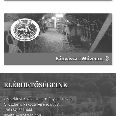
Bányászati Múzeum
ELÉRHETŐSÉGEINK
Oroszlányi Közös Önkormányzati Hivatal
Oroszlány, Rákóczi Ferenc út 78.
+36 (34) 361-444
hivatal@oroszlany.hu