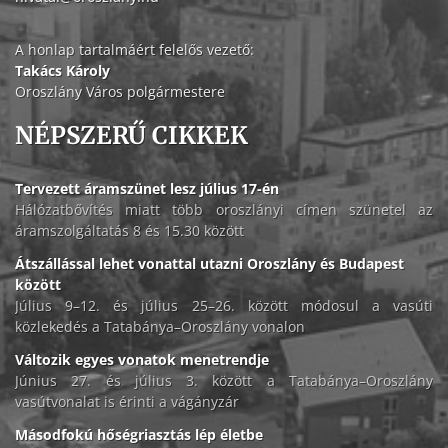
A honlap tartalmáért felelős vezető:
Takács Károly
Oroszlány Város polgármestere
NÉPSZERŰ CIKKEK
Tervezett áramszünet lesz július 17-én
Hálózatbővítés miatt több oroszlányi címen szünetel az
áramszolgáltatás 8 és 15.30 között
Átszállással lehet vonattal utazni Oroszlány és Budapest
között
Július 9–12. és július 25–26. között módosul a vasúti
közlekedés a Tatabánya–Oroszlány vonalon
Változik egyes vonatok menetrendje
Június 27. és július 3. között a Tatabánya–Oroszlány
vasútvonalat is érinti a vágányzár
Másodfokú hőségriasztás lép életbe