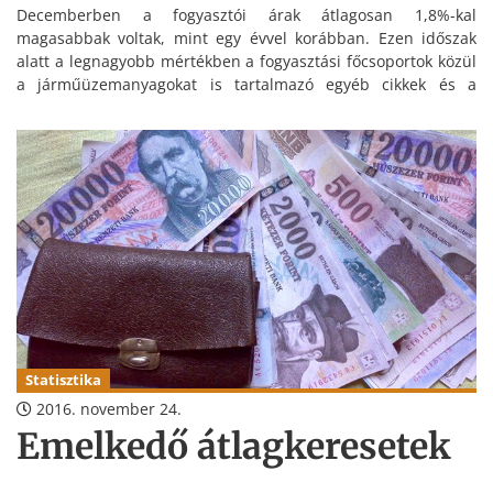
Decemberben a fogyasztói árak átlagosan 1,8%-kal
magasabbak voltak, mint egy évvel korábban. Ezen időszak
alatt a legnagyobb mértékben a fogyasztási főcsoportok közül
a járműüzemanyagokat is tartalmazó egyéb cikkek és a
szeszes italok, dohányáruk drágultak. Összességében 2016-
ban a fogyasztói árak átlagosan 0,4%-kal emelkedtek az előző
évhez képest.
Statisztika
2016. november 24.
Emelkedő átlagkeresetek