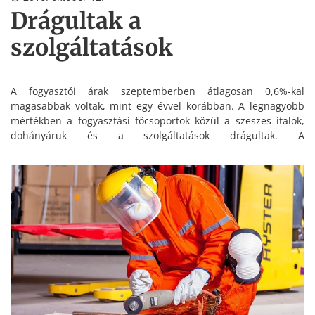
Drágultak a
szolgáltatások
A fogyasztói árak szeptemberben átlagosan 0,6%-kal
magasabbak voltak, mint egy évvel korábban. A legnagyobb
mértékben a fogyasztási főcsoportok közül a szeszes italok,
dohányáruk és a szolgáltatások drágultak. A
járműüzemanyagokért még mindig kevesebbet kellett fizetni
(3,9%-kal a tavaly szeptemberinél, azonban ez az árcsökkenés
már sokkal kisebb, mint a korábbi hónapokban – közölte a
Statisztikai Hivatal.