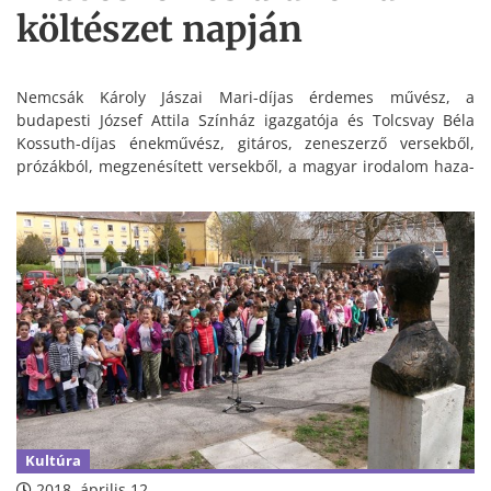
költészet napján
Nemcsák Károly Jászai Mari-díjas érdemes művész, a
budapesti József Attila Színház igazgatója és Tolcsvay Béla
Kossuth-díjas énekművész, gitáros, zeneszerző versekből,
prózákból, megzenésített versekből, a magyar irodalom haza-
és emberszeretetről szóló alkotásainak legjavából összeállított
műsorát hallgathatták meg az érdeklődők a magyar költészet
napja alkalmából szerda délután a művelődési központban,
ahol a két művész fellépését megelőzte a járási vers- és
prózamondó verseny.
Kultúra
2018. április 12.