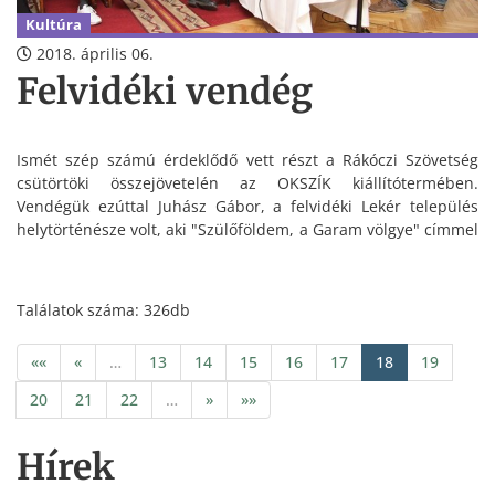
Kultúra
2018. április 06.
Felvidéki vendég
Ismét szép számú érdeklődő vett részt a Rákóczi Szövetség
csütörtöki összejövetelén az OKSZÍK kiállítótermében.
Vendégük ezúttal Juhász Gábor, a felvidéki Lekér település
helytörténésze volt, aki "Szülőföldem, a Garam völgye" címmel
tartott vetített képes előadást.
Találatok száma: 326db
««
«
…
13
14
15
16
17
18
19
20
21
22
…
»
»»
Hírek