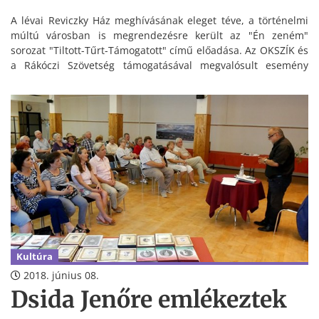
A lévai Reviczky Ház meghívásának eleget téve, a történelmi
múltú városban is megrendezésre került az "Én zeném"
sorozat "Tiltott-Tűrt-Támogatott" című előadása. Az OKSZÍK és
a Rákóczi Szövetség támogatásával megvalósult esemény
előadója, Nagy Csaba, a civil szervezet elnöke volt.
Kultúra
2018. június 08.
Dsida Jenőre emlékeztek