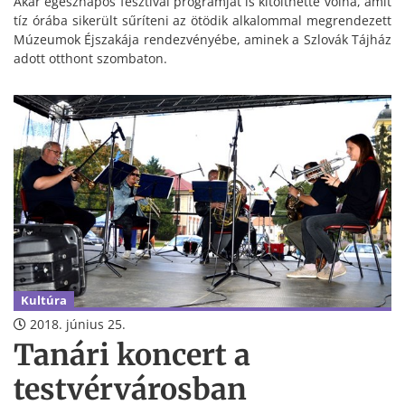
Akár egésznapos fesztivál programját is kitölthette volna, amit
tíz órába sikerült sűríteni az ötödik alkalommal megrendezett
Múzeumok Éjszakája rendezvényébe, aminek a Szlovák Tájház
adott otthont szombaton.
Kultúra
2018. június 25.
Tanári koncert a
testvérvárosban