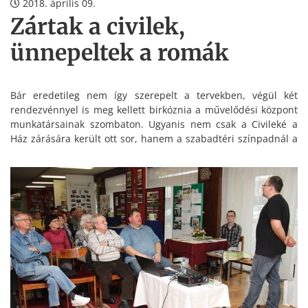
2018. április 09.
Zártak a civilek,
ünnepeltek a romák
Bár eredetileg nem így szerepelt a tervekben, végül két
rendezvénnyel is meg kellett birkóznia a művelődési központ
munkatársainak szombaton. Ugyanis nem csak a Civileké a
Ház zárására került ott sor, hanem a szabadtéri színpadnál a
nemzetközi romanapra is.