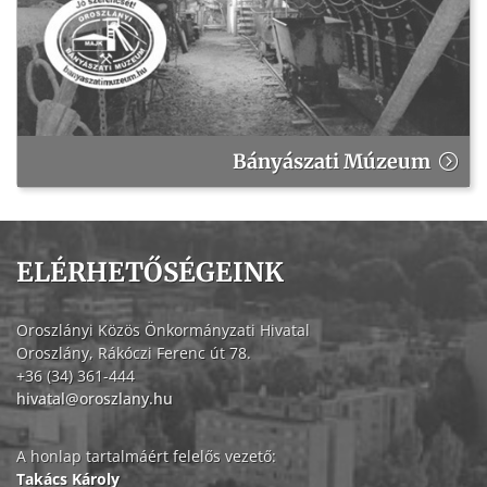
Bányászati Múzeum
ELÉRHETŐSÉGEINK
Oroszlányi Közös Önkormányzati Hivatal
Oroszlány, Rákóczi Ferenc út 78.
+36 (34) 361-444
hivatal@oroszlany.hu
A honlap tartalmáért felelős vezető:
Takács Károly