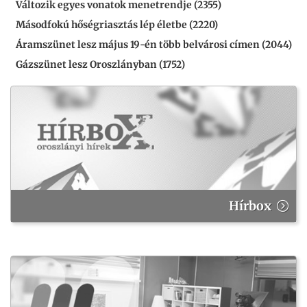
Változik egyes vonatok menetrendje (2355)
Másodfokú hőségriasztás lép életbe (2220)
Áramszünet lesz május 19-én több belvárosi címen (2044)
Gázszünet lesz Oroszlányban (1752)
Hírbox