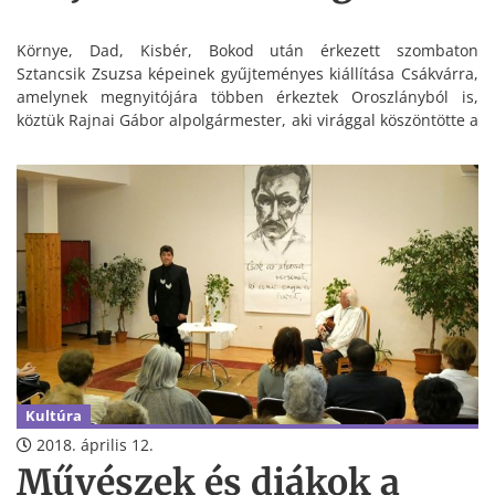
Környe, Dad, Kisbér, Bokod után érkezett szombaton
Sztancsik Zsuzsa képeinek gyűjteményes kiállítása Csákvárra,
amelynek megnyitójára többen érkeztek Oroszlányból is,
köztük Rajnai Gábor alpolgármester, aki virággal köszöntötte a
város művészét.
Kultúra
2018. április 12.
Művészek és diákok a