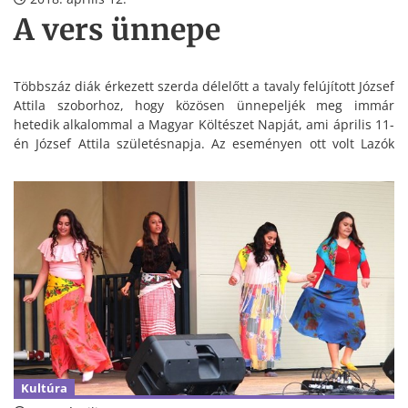
A vers ünnepe
Többszáz diák érkezett szerda délelőtt a tavaly felújított József
Attila szoborhoz, hogy közösen ünnepeljék meg immár
hetedik alkalommal a Magyar Költészet Napját, ami április 11-
én József Attila születésnapja. Az eseményen ott volt Lazók
Zoltán polgármester is.
Kultúra