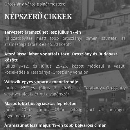
Oroszlány Város polgármestere
NÉPSZERŰ CIKKEK
Tervezett áramszünet lesz július 17-én
Hálózatbővítés miatt több oroszlányi címen szünetel az
áramszolgáltatás 8 és 15.30 között
Átszállással lehet vonattal utazni Oroszlány és Budapest
között
Július 9–12. és július 25–26. között módosul a vasúti
közlekedés a Tatabánya–Oroszlány vonalon
Változik egyes vonatok menetrendje
Június 27. és július 3. között a Tatabánya–Oroszlány
vasútvonalat is érinti a vágányzár
Másodfokú hőségriasztás lép életbe
Június 20-tól június 23-án éjfélig tart az országos
figyelmeztetés
Áramszünet lesz május 19-én több belvárosi címen