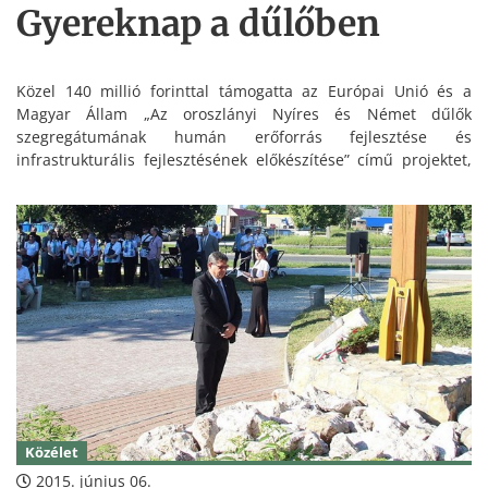
Gyereknap a dűlőben
Közel 140 millió forinttal támogatta az Európai Unió és a
Magyar Állam „Az oroszlányi Nyíres és Német dűlők
szegregátumának humán erőforrás fejlesztése és
infrastrukturális fejlesztésének előkészítése” című projektet,
mely 2012-ben startolt Oroszlányban.
Közélet
2015. június 06.