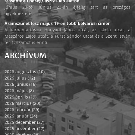
Másodfokú hőségriasztás lép életbe
Június 20-tól június 23-án éjfélig tart az országos
figyelmeztetés
Áramszünet lesz május 19-én több belvárosi címen
A karbantartás a Hunyadi János utcát, az Iskola utcát, a
Mészáros Lajos utcát, a Fürst Sándor utcát és a Szent István
tér 1. számot is érinti.
ARCHÍVUM
2026 augusztus (10)
2026 július (12)
2026 június (16)
2026 május (8)
2026 április (19)
2026 március (20)
2026 február (29)
2026 január (24)
2025 december (27)
2025 november (27)
2025 október (38)