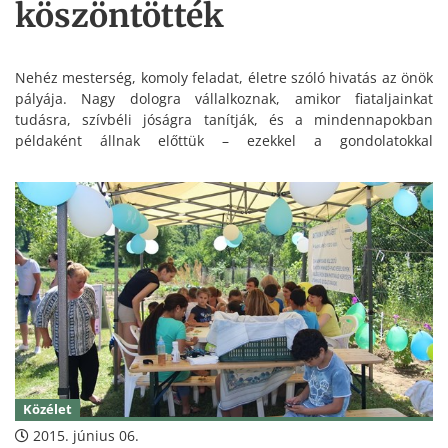
köszöntötték
Nehéz mesterség, komoly feladat, életre szóló hivatás az önök
pályája. Nagy dologra vállalkoznak, amikor fiataljainkat
tudásra, szívbéli jóságra tanítják, és a mindennapokban
példaként állnak előttük – ezekkel a gondolatokkal
köszöntötték péntek délután Oroszlány és a térség
pedagógusait.
Közélet
2015. június 06.