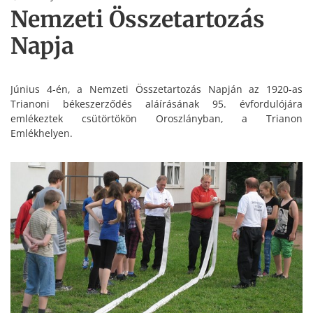
Nemzeti Összetartozás
Napja
Június 4-én, a Nemzeti Összetartozás Napján az 1920-as
Trianoni békeszerződés aláírásának 95. évfordulójára
emlékeztek csütörtökön Oroszlányban, a Trianon
Emlékhelyen.
A helyi önkormányzat, valamint a Rákóczi Szövetség
Millenniumi Alapítványa szervezésében megrendezésre került
eseményre számos határon túli – az egykori Nagy-
Magyarország területén élő – vendég is ellátogatott.