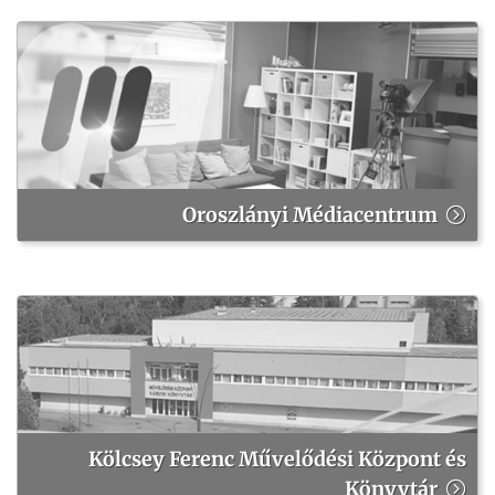
Oroszlányi Médiacentrum
Kölcsey Ferenc Művelődési Központ és
Könyvtár