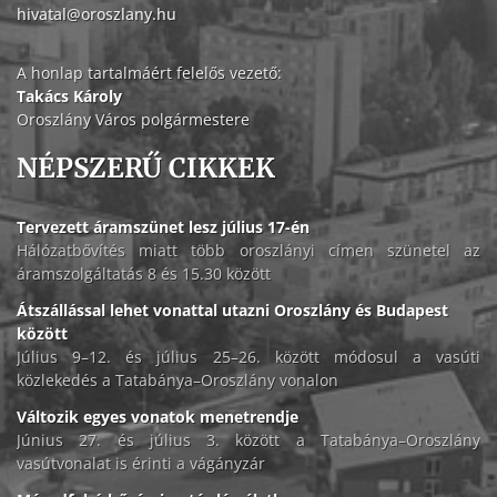
hivatal@oroszlany.hu
A honlap tartalmáért felelős vezető:
Takács Károly
Oroszlány Város polgármestere
NÉPSZERŰ CIKKEK
Tervezett áramszünet lesz július 17-én
Hálózatbővítés miatt több oroszlányi címen szünetel az
áramszolgáltatás 8 és 15.30 között
Átszállással lehet vonattal utazni Oroszlány és Budapest
között
Július 9–12. és július 25–26. között módosul a vasúti
közlekedés a Tatabánya–Oroszlány vonalon
Változik egyes vonatok menetrendje
Június 27. és július 3. között a Tatabánya–Oroszlány
vasútvonalat is érinti a vágányzár