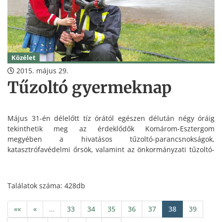
Közélet
2015. május 29.
Tűzoltó gyermeknap
Május 31-én délelőtt tíz órától egészen délután négy óráig
tekinthetik meg az érdeklődők Komárom-Esztergom
megyében a hivatásos tűzoltó-parancsnokságok,
katasztrófavédelmi őrsök, valamint az önkormányzati tűzoltó-
parancsnokságok laktanyáit, kiállításait és speciális járműveit.
Találatok száma: 428db
««
«
…
33
34
35
36
37
38
39