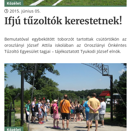
Közélet
2015. június 05.
Ifjú tűzoltók kerestetnek!
Bemutatóval egybekötött toborzót tartottak csütörtökön az
oroszlányi József Attila iskolában az Oroszlányi Önkéntes
Tűzoltó Egyesület tagjai – tájékoztatott Tyukodi József elnök.
Közélet