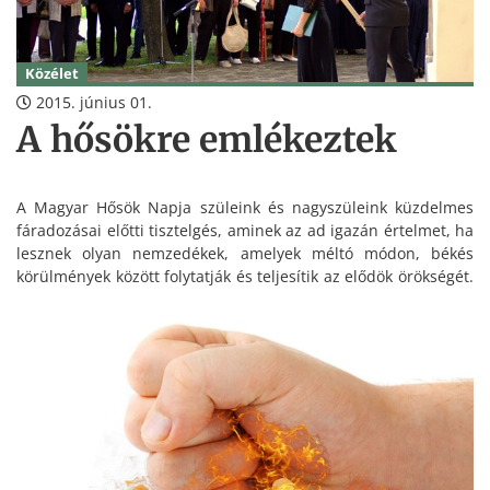
Közélet
2015. június 01.
A hősökre emlékeztek
A Magyar Hősök Napja szüleink és nagyszüleink küzdelmes
fáradozásai előtti tisztelgés, aminek az ad igazán értelmet, ha
lesznek olyan nemzedékek, amelyek méltó módon, békés
körülmények között folytatják és teljesítik az elődök örökségét.
Magyarországon a megemlékezés egy 1917-ben hozott
törvényhez köthető, melyben először mondták ki, hogy
nemzetünk hősi halottainak kegyelet teljes tiszteletét
megfelelő módon kell kifejezésre juttatni, és az utókor
számára meg kell örökíteni.