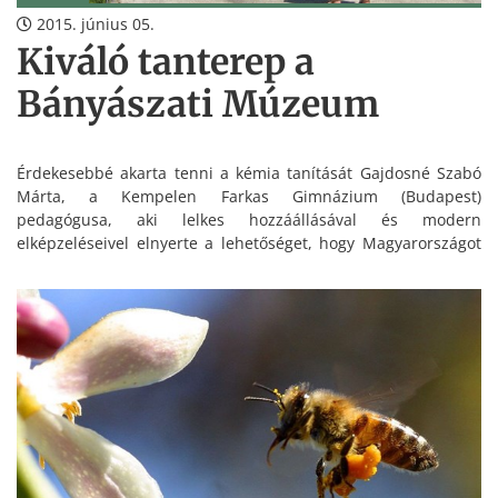
2015. június 05.
Kiváló tanterep a
Bányászati Múzeum
Érdekesebbé akarta tenni a kémia tanítását Gajdosné Szabó
Márta, a Kempelen Farkas Gimnázium (Budapest)
pedagógusa, aki lelkes hozzáállásával és modern
elképzeléseivel elnyerte a lehetőséget, hogy Magyarországot
képviselhesse Londonban a „Science on Stage”
(Természettudományok a színpadon) programsorozaton.