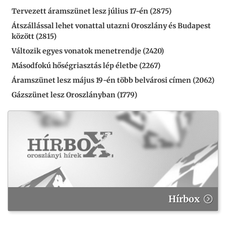
Tervezett áramszünet lesz július 17-én (2875)
Átszállással lehet vonattal utazni Oroszlány és Budapest
között (2815)
Változik egyes vonatok menetrendje (2420)
Másodfokú hőségriasztás lép életbe (2267)
Áramszünet lesz május 19-én több belvárosi címen (2062)
Gázszünet lesz Oroszlányban (1779)
Hírbox