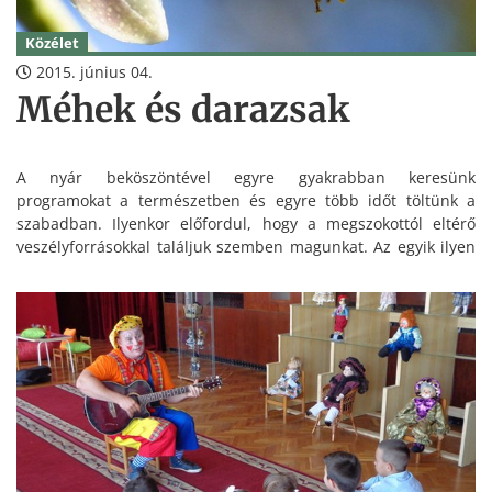
Közélet
2015. június 04.
Méhek és darazsak
A nyár beköszöntével egyre gyakrabban keresünk
programokat a természetben és egyre több időt töltünk a
szabadban. Ilyenkor előfordul, hogy a megszokottól eltérő
veszélyforrásokkal találjuk szemben magunkat. Az egyik ilyen
veszélyt az olyan rovarok jelentik, amelyek csípése nemcsak
fájdalmat, hanem akár komolyabb szövődményeket is
okozhat.