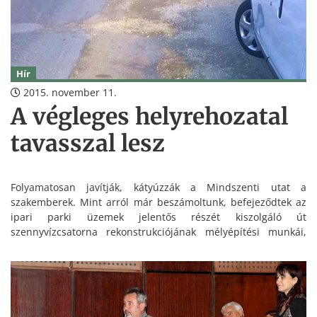
Hír
2015. november 11.
A végleges helyrehozatal
tavasszal lesz
Folyamatosan javítják, kátyúzzák a Mindszenti utat a
szakemberek. Mint arról már beszámoltunk, befejeződtek az
ipari parki üzemek jelentős részét kiszolgáló út
szennyvízcsatorna rekonstrukciójának mélyépítési munkái,
majd a felbontott útszakasz ideiglenes helyreállítása is
megtörtént.