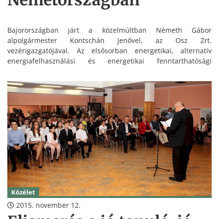
Németországban
Bajorországban járt a közelmúltban Németh Gábor
alpolgármester Kontschán Jenővel, az Osz Zrt.
vezérigazgatójával. Az elsősorban energetikai, alternatív
energiafelhasználási és energetikai fenntarthatósági
témakörben rendezett eseményt a Német-Magyar
Kereskedelmi és Iparkamara, valamint a Bajor Gazdasági,
Média, Energiaügyi és Technológiai Minisztériuma szervezte.
Közélet
2015. november 12.