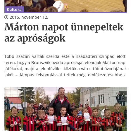
Kultúra
2015. november 12.
Márton napot ünnepeltek
az apróságok
Több százan várták szerda este a szabadtéri színpad előtti
téren, hogy a Brunszvik óvoda apróságai előadják Márton napi
játékukat, majd a jelenlévők – köztük a város többi óvodájának
lakói – lámpás felvonulással tették még emlékezetesebbé a
programot, ami a Brunszvik óvodában a fellépők és szüleik
lakomájával zárult.