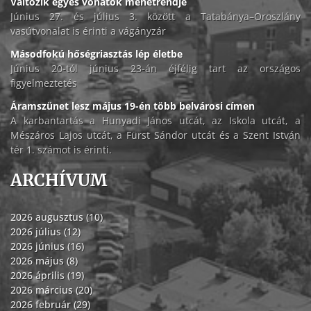
Változik egyes vonatok menetrendje
Június 27. és július 3. között a Tatabánya–Oroszlány
vasútvonalat is érinti a vágányzár
Másodfokú hőségriasztás lép életbe
Június 20-tól június 23-án éjfélig tart az országos
figyelmeztetés
Áramszünet lesz május 19-én több belvárosi címen
A karbantartás a Hunyadi János utcát, az Iskola utcát, a
Mészáros Lajos utcát, a Fürst Sándor utcát és a Szent István
tér 1. számot is érinti.
ARCHÍVUM
2026 augusztus (10)
2026 július (12)
2026 június (16)
2026 május (8)
2026 április (19)
2026 március (20)
2026 február (29)