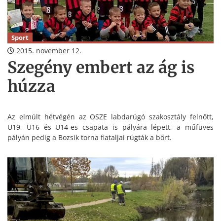
Sport
2015. november 12.
Szegény embert az ág is
húzza
Az elmúlt hétvégén az OSZE labdarúgó szakosztály felnőtt,
U19, U16 és U14-es csapata is pályára lépett, a műfüves
pályán pedig a Bozsik torna fiataljai rúgták a bőrt.