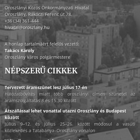
Oroszlányi Közös Önkormányzati Hivatal
Oroszlány, Rákóczi Ferenc út 78.
+36 (34) 361-444
hivatal@oroszlany.hu
A honlap tartalmáért felelős vezető:
Takács Károly
Oroszlány Város polgármestere
NÉPSZERŰ CIKKEK
Tervezett áramszünet lesz július 17-én
Hálózatbővítés miatt több oroszlányi címen szünetel az
áramszolgáltatás 8 és 15.30 között
Átszállással lehet vonattal utazni Oroszlány és Budapest
között
Július 9–12. és július 25–26. között módosul a vasúti
közlekedés a Tatabánya–Oroszlány vonalon