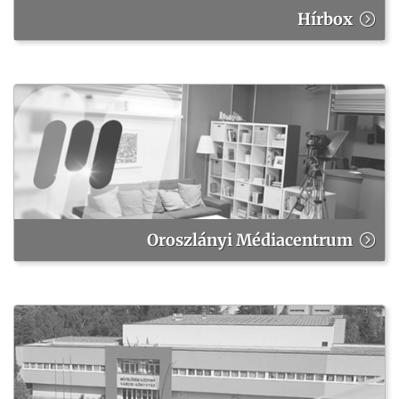
Hírbox
Oroszlányi Médiacentrum