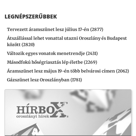
LEGNÉPSZERŰBBEK
Tervezett áramszünet lesz július 17-én (2877)
Átszállással lehet vonattal utazni Oroszlány és Budapest
között (2820)
Változik egyes vonatok menetrendje (2431)
Másodfokú hőségriasztás lép életbe (2269)
Áramszünet lesz május 19-én több belvárosi címen (2062)
Gázszünet lesz Oroszlányban (1781)