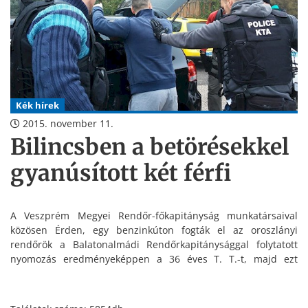
Kék hírek
2015. november 11.
Bilincsben a betörésekkel
gyanúsított két férfi
A Veszprém Megyei Rendőr-főkapitányság munkatársaival
közösen Érden, egy benzinkúton fogták el az oroszlányi
rendőrök a Balatonalmádi Rendőrkapitánysággal folytatott
nyomozás eredményeképpen a 36 éves T. T.-t, majd ezt
követően Tárnoki otthonában a 26 éves Sz. L. Gy.-t. A két férfit
lopás bűntett és lopás vétség elkövetésével gyanúsítja az
Oroszlányi Rendőrkapitányság Bűnügyi Osztálya.