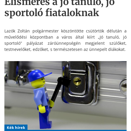
Elismerés a jó tanuló, jó
sportoló fiataloknak
Lazók Zoltán polgármester köszöntötte csütörtök délután a
művelődési központban a város által kiírt „Jó tanuló, jó
sportoló” pályázat záróünnepségén megjelent szülőket,
testnevelőket, edzőket, s természetesen az ünnepelt diákokat.
Kék hírek