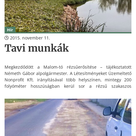
Hír
2015. november 11.
Tavi munkák
Megkezdődött a Malom-tó rézsűerősítése – tájékoztatott
Németh Gábor alpolgármester. A Létesítményeket Üzemeltető
Nonprofit Kft. irányításával több helyszínen, mintegy 200
folyóméter hosszúságban kerül sor a rézsű szakaszos
erősítésére a garázssor felőli oldalon és a kis szigettel
szemben.