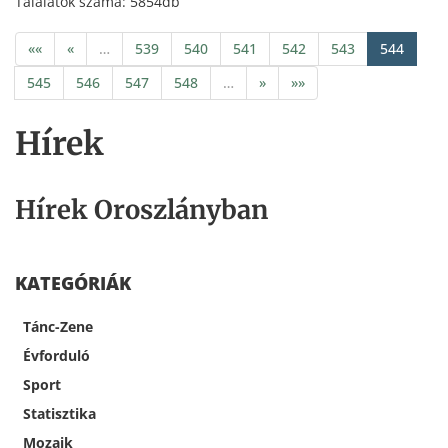
Találatok száma: 5854db
««
«
…
539
540
541
542
543
544
545
546
547
548
…
»
»»
Hírek
Hírek Oroszlányban
KATEGÓRIÁK
Tánc-Zene
Évforduló
Sport
Statisztika
Mozaik