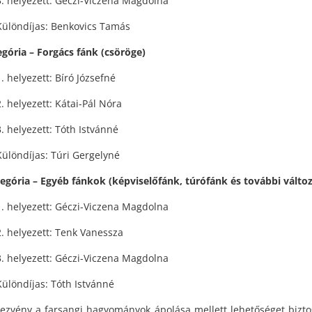
3. helyezett: Géczi-Viczena Magdolna
Különdíjas: Benkovics Tamás
tegória – Forgács fánk (csöröge)
1. helyezett: Bíró Józsefné
2. helyezett: Kátai-Pál Nóra
3. helyezett: Tóth Istvánné
Különdíjas: Túri Gergelyné
ategória – Egyéb fánkok (képviselőfánk, túrófánk és további válto
1. helyezett: Géczi-Viczena Magdolna
2. helyezett: Tenk Vanessza
3. helyezett: Géczi-Viczena Magdolna
Különdíjas: Tóth Istvánné
ezvény a farsangi hagyományok ápolása mellett lehetőséget biztos