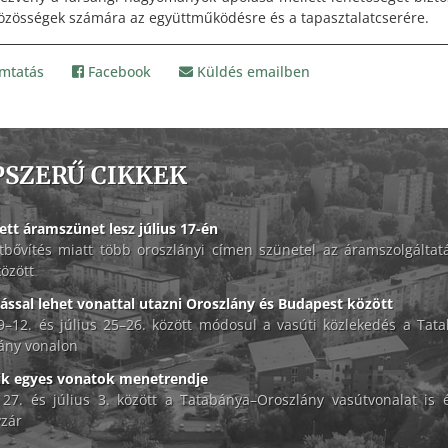
közösségek számára az együttműködésre és a tapasztalatcserére.
mtatás
Facebook
Küldés emailben
PSZERŰ CIKKEK
ett áramszünet lesz július 17-én
tbővítés miatt több oroszlányi címen szünetel az áramszolgáltat
között
lással lehet vonattal utazni Oroszlány és Budapest között
 9–12. és július 25–26. között módosul a vasúti közlekedés a Tat
ány vonalon
ik egyes vonatok menetrendje
 27. és július 3. között a Tatabánya–Oroszlány vasútvonalat is é
zár