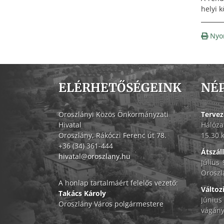
helyi 
Nyo
ELÉRHETŐSÉGEINK
NÉ
Oroszlányi Közös Önkormányzati
Tervez
Hivatal
Hálóza
Oroszlány, Rákóczi Ferenc út 78.
15.30 
+36 (34) 361-444
Átszál
hivatal@oroszlany.hu
Július
Oroszl
A honlap tartalmáért felelős vezető:
Változ
Takács Károly
Június
Oroszlány Város polgármestere
vágány