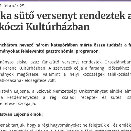
. február 25.
ska sütő versenyt rendeztek 
kóczi Kultúrházban
nchárom nevező három kategóriában mérte össze tudását a fa
ányokat felelevenítő gasztronómiai programon.
ányos siska, azaz fánksütő versenyt rendeztek Oroszlányban
i Ferenc Kultúrházban. A szervezők célja a farsangi időszakhoz
mányok megőrzése, valamint a helyi közösségek találkozásá
tkozásának elősegítése volt.
István Lajosné, a Szlovák Nemzetiségi Önkormányzat elnöke el
a kezdeményezés a régi családi receptek és sütési sz
ltetését szolgálja.
István Lajosné elnök:
osnak tartjuk, hogy a régi hagyományokat ne felejtsük el, és emlé