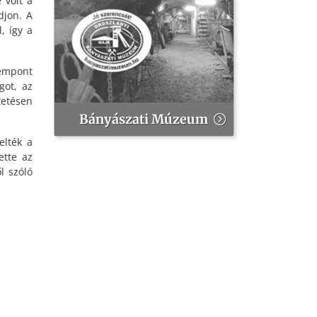
 volt a
djon. A
, így a
zempont
got, az
tetésen
Bányászati Múzeum
elték a
ette az
l szóló