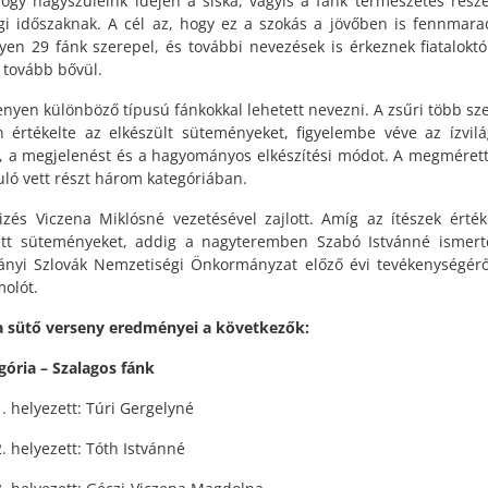
hogy nagyszüleink idején a siska, vagyis a fánk természetes része
gi időszaknak. A cél az, hogy ez a szokás a jövőben is fennmara
yen 29 fánk szerepel, és további nevezések is érkeznek fiataloktól
t tovább bővül.
enyen különböző típusú fánkokkal lehetett nevezni. A zsűri több s
n értékelte az elkészült süteményeket, figyelembe véve az ízvilá
t, a megjelenést és a hagyományos elkészítési módot. A megméret
uló vett részt három kategóriában.
izés Viczena Miklósné vezetésével zajlott. Amíg az ítészek érték
tt süteményeket, addig a nagyteremben Szabó Istvánné ismert
ányi Szlovák Nemzetiségi Önkormányzat előző évi tevékenységérő
olót.
a sütő verseny eredményei a következők:
egória – Szalagos fánk
1. helyezett: Túri Gergelyné
2. helyezett: Tóth Istvánné