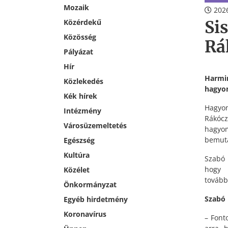
Mozaik
2026
Si
Közérdekű
Közösség
Rá
Pályázat
Hír
Harmi
Közlekedés
hagyom
Kék hírek
Hagyom
Intézmény
Rákócz
Városüzemeltetés
hagyo
bemuta
Egészség
Kultúra
Szabó 
hogy 
Közélet
továbbé
Önkormányzat
Szabó 
Egyéb hirdetmény
Koronavírus
– Font