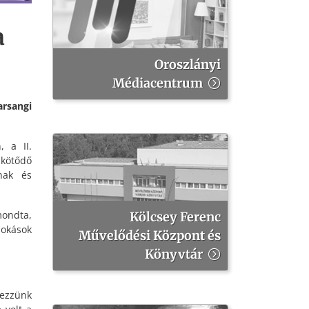
a
Oroszlányi
Médiacentrum
rsangi
, a II.
 kötődő
nak és
mondta,
Kölcsey Ferenc
okások
Művelődési Központ és
Könyvtár
kezzünk