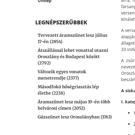
arra, 
Ünnep
farsan
versen
kínála
LEGNÉPSZERŰBBEK
A vers
Tervezett áramszünet lesz július
alapjá
17-én (2854)
állago
33 ind
Átszállással lehet vonattal utazni
Oroszlány és Budapest között
A zsűr
(2792)
neveze
Változik egyes vonatok
Oroszl
menetrendje (2377)
beszám
Másodfokú hőségriasztás lép
A sisk
életbe (2238)
I. kat
Áramszünet lesz május 19-én több
belvárosi címen (2052)
Gázszünet lesz Oroszlányban (1763)