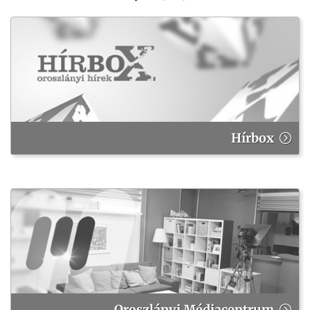
Hírbox
Oroszlányi Médiacentrum