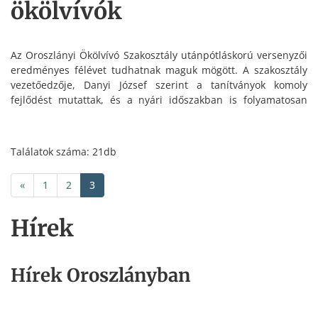
ökölvívók
Az Oroszlányi Ökölvívó Szakosztály utánpótláskorú versenyzői
eredményes félévet tudhatnak maguk mögött. A szakosztály
vezetőedzője, Danyi József szerint a tanítványok komoly
fejlődést mutattak, és a nyári időszakban is folyamatosan
készülnek a következő megmérettetésekre.
Találatok száma: 21db
«
1
2
3
Hírek
Hírek Oroszlányban