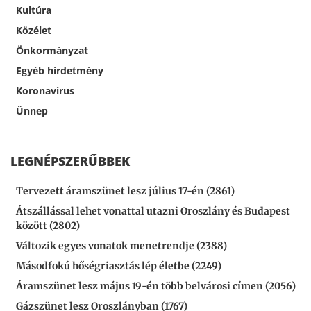
Kultúra
Közélet
Önkormányzat
Egyéb hirdetmény
Koronavírus
Ünnep
LEGNÉPSZERŰBBEK
Tervezett áramszünet lesz július 17-én (2861)
Átszállással lehet vonattal utazni Oroszlány és Budapest
között (2802)
Változik egyes vonatok menetrendje (2388)
Másodfokú hőségriasztás lép életbe (2249)
Áramszünet lesz május 19-én több belvárosi címen (2056)
Gázszünet lesz Oroszlányban (1767)