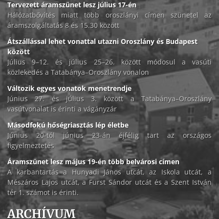
Tervezett áramszünet lesz július 17-én
Hálózatbővítés miatt több oroszlányi címen szünetel az
áramszolgáltatás 8 és 15.30 között
Átszállással lehet vonattal utazni Oroszlány és Budapest
között
Július 9–12. és július 25–26. között módosul a vasúti
közlekedés a Tatabánya–Oroszlány vonalon
Változik egyes vonatok menetrendje
Június 27. és július 3. között a Tatabánya–Oroszlány
vasútvonalat is érinti a vágányzár
Másodfokú hőségriasztás lép életbe
Június 20-tól június 23-án éjfélig tart az országos
figyelmeztetés
Áramszünet lesz május 19-én több belvárosi címen
A karbantartás a Hunyadi János utcát, az Iskola utcát, a
Mészáros Lajos utcát, a Fürst Sándor utcát és a Szent István
tér 1. számot is érinti.
ARCHÍVUM