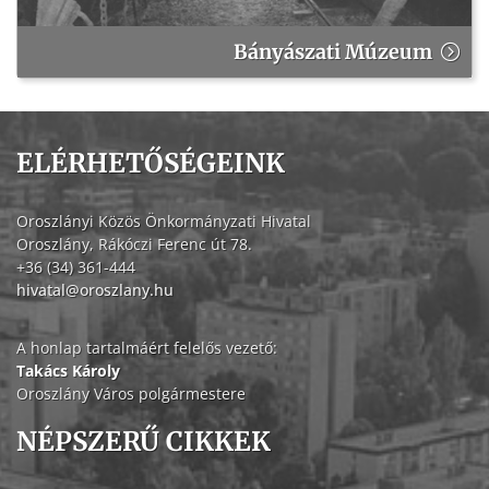
Bányászati Múzeum
ELÉRHETŐSÉGEINK
Oroszlányi Közös Önkormányzati Hivatal
Oroszlány, Rákóczi Ferenc út 78.
+36 (34) 361-444
hivatal@oroszlany.hu
A honlap tartalmáért felelős vezető:
Takács Károly
Oroszlány Város polgármestere
NÉPSZERŰ CIKKEK