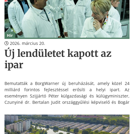
Hír
2026. március 20.
Új lendületet kapott az
ipar
Bemutatták a BorgWarner új beruházását, amely közel 24
milliárd forintos fejlesztéssel erősíti a helyi ipart. Az
eseményen Szijjártó Péter külgazdasági és külügyminiszter,
Czunyiné dr. Bertalan Judit országgyűlési képviselő és Bogár
Attila gyárigazgató mondott beszédet.