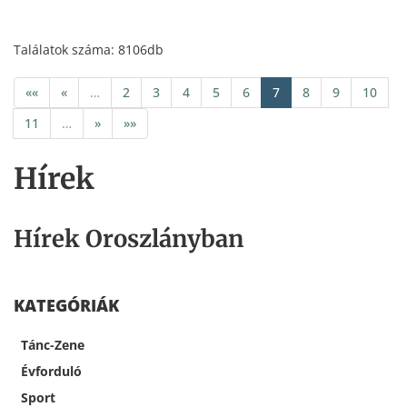
Találatok száma: 8106db
««
«
…
2
3
4
5
6
7
8
9
10
11
…
»
»»
Hírek
Hírek Oroszlányban
KATEGÓRIÁK
Tánc-Zene
Évforduló
Sport