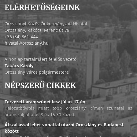
ELÉRHETŐSÉGEINK
Oroszlányi Közös Önkormányzati Hivatal
Oroszlány, Rákóczi Ferenc út 78.
+36 (34) 361-444
hivatal@oroszlany.hu
A honlap tartalmáért felelős vezető:
Takács Károly
Oroszlány Város polgármestere
NÉPSZERŰ CIKKEK
Tervezett áramszünet lesz július 17-én
Hálózatbővítés miatt több oroszlányi címen szünetel az
áramszolgáltatás 8 és 15.30 között
Átszállással lehet vonattal utazni Oroszlány és Budapest
között