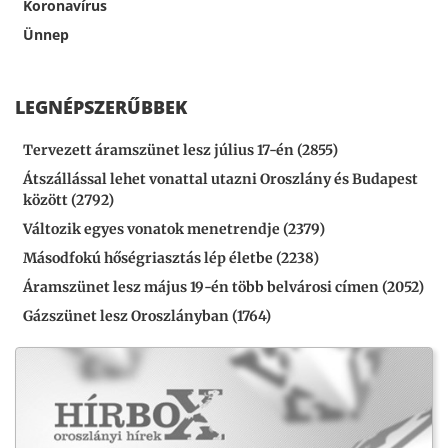
Koronavírus
Ünnep
LEGNÉPSZERŰBBEK
Tervezett áramszünet lesz július 17-én (2855)
Átszállással lehet vonattal utazni Oroszlány és Budapest
között (2792)
Változik egyes vonatok menetrendje (2379)
Másodfokú hőségriasztás lép életbe (2238)
Áramszünet lesz május 19-én több belvárosi címen (2052)
Gázszünet lesz Oroszlányban (1764)