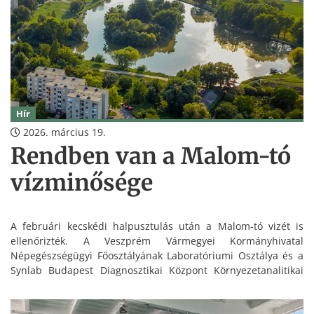
Hír
2026. március 19.
Rendben van a Malom-tó
vízminősége
A februári kecskédi halpusztulás után a Malom-tó vizét is
ellenőrizték. A Veszprém Vármegyei Kormányhivatal
Népegészségügyi Főosztályának Laboratóriumi Osztálya és a
Synlab Budapest Diagnosztikai Központ Környezetanalitikai
Laboratóriuma vizsgálatai szerint a tó vizében nem mutatható
ki szennyezés.