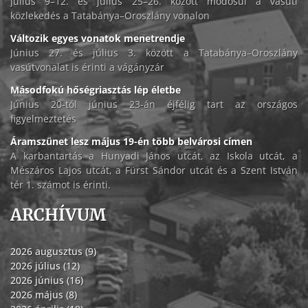
Július 9–12. és július 25–26. között módosul a vasúti
közlekedés a Tatabánya–Oroszlány vonalon
Változik egyes vonatok menetrendje
Június 27. és július 3. között a Tatabánya–Oroszlány
vasútvonalat is érinti a vágányzár
Másodfokú hőségriasztás lép életbe
Június 20-tól június 23-án éjfélig tart az országos
figyelmeztetés
Áramszünet lesz május 19-én több belvárosi címen
A karbantartás a Hunyadi János utcát, az Iskola utcát, a
Mészáros Lajos utcát, a Fürst Sándor utcát és a Szent István
tér 1. számot is érinti.
ARCHÍVUM
2026 augusztus (9)
2026 július (12)
2026 június (16)
2026 május (8)