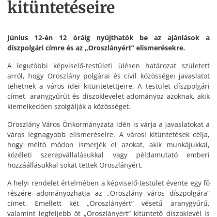
kitüntetéseire
Június 12-én 12 óráig nyújthatók be az ajánlások a
díszpolgári címre és az „Oroszlányért” elismerésekre.
A legutóbbi képviselő-testületi ülésen határozat született
arról, hogy Oroszlány polgárai és civil közösségei javaslatot
tehetnek a város idei kitüntetettjeire. A testület díszpolgári
címet, aranygyűrűt és díszoklevelet adományoz azoknak, akik
kiemelkedően szolgálják a közösséget.
Oroszlány Város Önkormányzata idén is várja a javaslatokat a
város legnagyobb elismeréseire. A városi kitüntetések célja,
hogy méltó módon ismerjék el azokat, akik munkájukkal,
közéleti szerepvállalásukkal vagy példamutató emberi
hozzáállásukkal sokat tettek Oroszlányért.
A helyi rendelet értelmében a képviselő-testület évente egy fő
részére adományozhatja az „Oroszlány város díszpolgára”
címet. Emellett két „Oroszlányért” vésetű aranygyűrű,
valamint legfeljebb öt „Oroszlányért” kitüntető díszoklevél is