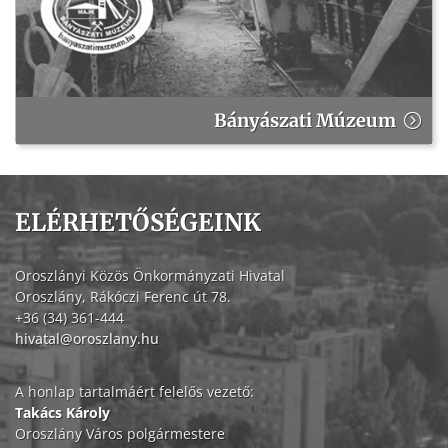
Bányászati Múzeum
ELÉRHETŐSÉGEINK
Oroszlányi Közös Önkormányzati Hivatal
Oroszlány, Rákóczi Ferenc út 78.
+36 (34) 361-444
hivatal@oroszlany.hu
A honlap tartalmáért felelős vezető:
Takács Károly
Oroszlány Város polgármestere