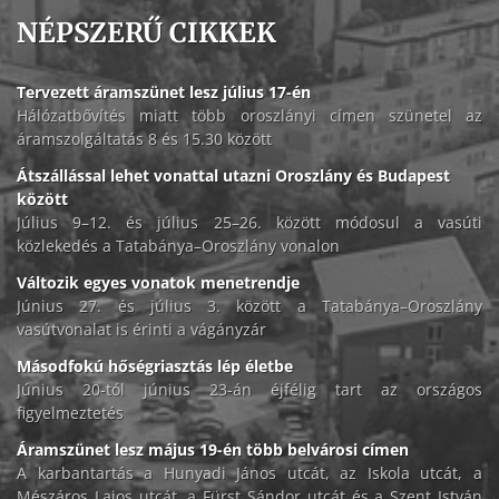
NÉPSZERŰ CIKKEK
Tervezett áramszünet lesz július 17-én
Hálózatbővítés miatt több oroszlányi címen szünetel az
áramszolgáltatás 8 és 15.30 között
Átszállással lehet vonattal utazni Oroszlány és Budapest
között
Július 9–12. és július 25–26. között módosul a vasúti
közlekedés a Tatabánya–Oroszlány vonalon
Változik egyes vonatok menetrendje
Június 27. és július 3. között a Tatabánya–Oroszlány
vasútvonalat is érinti a vágányzár
Másodfokú hőségriasztás lép életbe
Június 20-tól június 23-án éjfélig tart az országos
figyelmeztetés
Áramszünet lesz május 19-én több belvárosi címen
A karbantartás a Hunyadi János utcát, az Iskola utcát, a
Mészáros Lajos utcát, a Fürst Sándor utcát és a Szent István