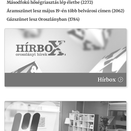
Másodfokú hőségriasztás lép életbe (2272)
Áramszünet lesz május 19-én több belvárosi címen (2062)
Gázszünet lesz Oroszlányban (1784)
Hírbox