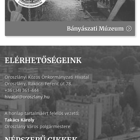
Bányászati Múzeum
ELÉRHETŐSÉGEINK
Oroszlányi Közös Önkormányzati Hivatal
Oroszlány, Rákóczi Ferenc út 78.
+36 (34) 361-444
hivatal@oroszlany.hu
A honlap tartalmáért felelős vezető:
Takács Károly
Oroszlány Város polgármestere