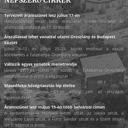
NÉPSZERŰ CIKKEK
Tervezett áramszünet lesz július 17-én
Hálózatbővítés miatt több oroszlányi címen szünetel az
áramszolgáltatás 8 és 15.30 között
Átszállással lehet vonattal utazni Oroszlány és Budapest
között
Július 9–12. és július 25–26. között módosul a vasúti
közlekedés a Tatabánya–Oroszlány vonalon
Változik egyes vonatok menetrendje
Június 27. és július 3. között a Tatabánya–Oroszlány
vasútvonalat is érinti a vágányzár
Másodfokú hőségriasztás lép életbe
Június 20-tól június 23-án éjfélig tart az országos
figyelmeztetés
Áramszünet lesz május 19-én több belvárosi címen
A karbantartás a Hunyadi János utcát, az Iskola utcát, a
Mészáros Lajos utcát, a Fürst Sándor utcát és a Szent István
tér 1. számot is érinti.