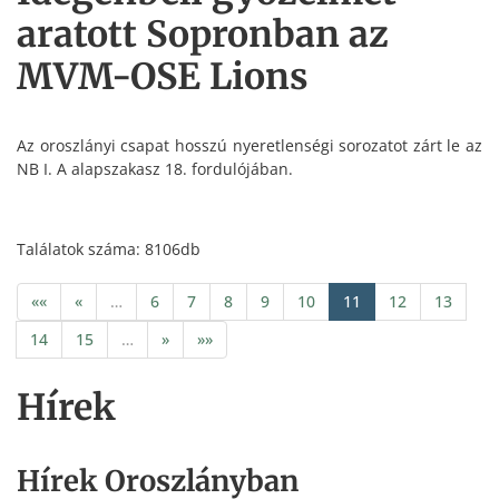
aratott Sopronban az
MVM-OSE Lions
Az oroszlányi csapat hosszú nyeretlenségi sorozatot zárt le az
NB I. A alapszakasz 18. fordulójában.
Találatok száma: 8106db
««
«
…
6
7
8
9
10
11
12
13
14
15
…
»
»»
Hírek
Hírek Oroszlányban