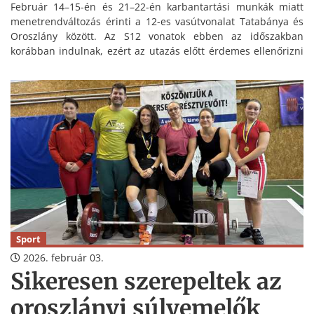
Február 14–15-én és 21–22-én karbantartási munkák miatt
menetrendváltozás érinti a 12-es vasútvonalat Tatabánya és
Oroszlány között. Az S12 vonatok ebben az időszakban
korábban indulnak, ezért az utazás előtt érdemes ellenőrizni
az aktuális menetrendet.
Sport
2026. február 03.
Sikeresen szerepeltek az
oroszlányi súlyemelők