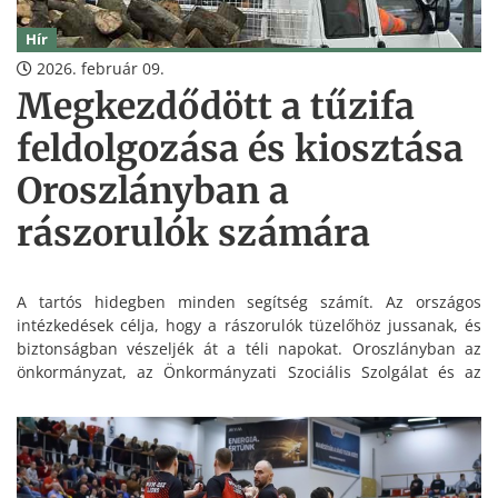
Hír
2026. február 09.
Megkezdődött a tűzifa
feldolgozása és kiosztása
Oroszlányban a
rászorulók számára
A tartós hidegben minden segítség számít. Az országos
intézkedések célja, hogy a rászorulók tüzelőhöz jussanak, és
biztonságban vészeljék át a téli napokat. Oroszlányban az
önkormányzat, az Önkormányzati Szociális Szolgálat és az
Oroszlányi Ingatlankezelő és Hasznosító Zrt. összefogva
dolgozik azon, hogy a tűzifa minél gyorsabban eljusson a
jogosultakhoz.