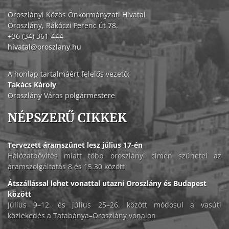
Oroszlányi Közös Önkormányzati Hivatal
Oroszlány, Rákóczi Ferenc út 78.
+36 (34) 361-444
hivatal@oroszlany.hu
A honlap tartalmáért felelős vezető:
Takács Károly
Oroszlány Város polgármestere
NÉPSZERŰ CIKKEK
Tervezett áramszünet lesz július 17-én
Hálózatbővítés miatt több oroszlányi címen szünetel az
áramszolgáltatás 8 és 15.30 között
Átszállással lehet vonattal utazni Oroszlány és Budapest
között
Július 9–12. és július 25–26. között módosul a vasúti
közlekedés a Tatabánya–Oroszlány vonalon