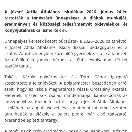
A József Attila Általános Iskolában 2026. június 24-én
tartották a tanévzáró ünnepséget. A diákok munkáját,
eredményeit és közösségi teljesítményét oklevelekkel és
könyvjutalmakkal ismerték el.
Ünnepélyes keretek között búcsúztak a 2025–2026-os tanévtől
a József Attila Általános Iskola diákjai, pedagógusai és a
szülők. Az intézményben közel 400 gyermek zárta le a tanévet.
Az ötödik évfolyamon három, a többi évfolyamon két-két
osztály tanult.
Takács Károly polgármester és Tóth Gábor igazgató
köszöntötte a jelenlévőket. A polgármester beszédében arról
szólt, hogy az iskola meghatározó része Oroszlány oktatási
életének, hiszen sok család mindennapjai kapcsolódnak az
intézményhez. Kiemelte azt is, hogy a József Attila Általános
Iskolában az angol nyelvet és a matematikát emelt szinten
tanulhatják a diákok, a balett pedig már alsó tagozattól
órarendbe épített tantárgy.
A tanév egyik szép eredménye, hogy a ballagók közül négyen