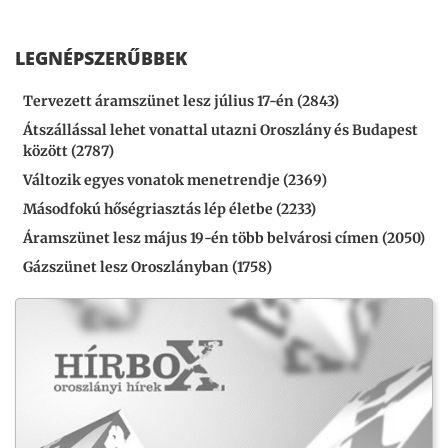
LEGNÉPSZERŰBBEK
Tervezett áramszünet lesz július 17-én (2843)
Átszállással lehet vonattal utazni Oroszlány és Budapest
között (2787)
Változik egyes vonatok menetrendje (2369)
Másodfokú hőségriasztás lép életbe (2233)
Áramszünet lesz május 19-én több belvárosi címen (2050)
Gázszünet lesz Oroszlányban (1758)