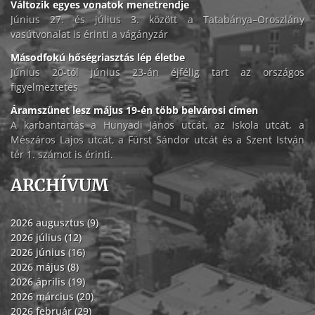
Változik egyes vonatok menetrendje
Június 27. és július 3. között a Tatabánya–Oroszlány
vasútvonalat is érinti a vágányzár
Másodfokú hőségriasztás lép életbe
Június 20-tól június 23-án éjfélig tart az országos
figyelmeztetés
Áramszünet lesz május 19-én több belvárosi címen
A karbantartás a Hunyadi János utcát, az Iskola utcát, a
Mészáros Lajos utcát, a Fürst Sándor utcát és a Szent István
tér 1. számot is érinti.
ARCHÍVUM
2026 augusztus (9)
2026 július (12)
2026 június (16)
2026 május (8)
2026 április (19)
2026 március (20)
2026 február (29)