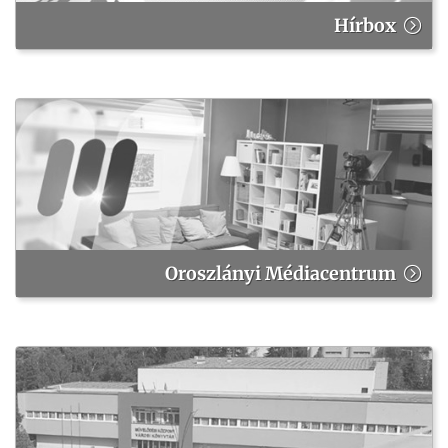
Hírbox
Oroszlányi Médiacentrum