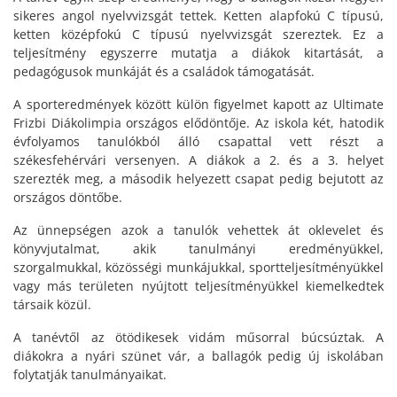
sikeres angol nyelvvizsgát tettek. Ketten alapfokú C típusú,
ketten középfokú C típusú nyelvvizsgát szereztek. Ez a
teljesítmény egyszerre mutatja a diákok kitartását, a
pedagógusok munkáját és a családok támogatását.
A sporteredmények között külön figyelmet kapott az Ultimate
Frizbi Diákolimpia országos elődöntője. Az iskola két, hatodik
évfolyamos tanulókból álló csapattal vett részt a
székesfehérvári versenyen. A diákok a 2. és a 3. helyet
szerezték meg, a második helyezett csapat pedig bejutott az
országos döntőbe.
Az ünnepségen azok a tanulók vehettek át oklevelet és
könyvjutalmat, akik tanulmányi eredményükkel,
szorgalmukkal, közösségi munkájukkal, sportteljesítményükkel
vagy más területen nyújtott teljesítményükkel kiemelkedtek
társaik közül.
A tanévtől az ötödikesek vidám műsorral búcsúztak. A
diákokra a nyári szünet vár, a ballagók pedig új iskolában
folytatják tanulmányaikat.