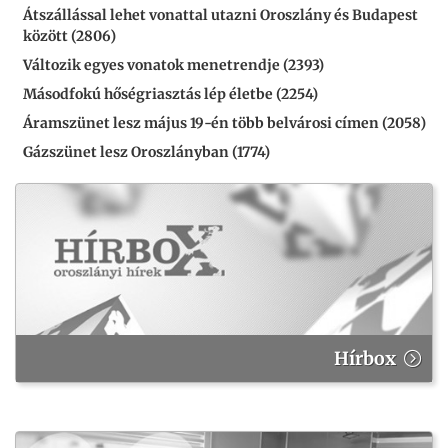
Átszállással lehet vonattal utazni Oroszlány és Budapest
között (2806)
Változik egyes vonatok menetrendje (2393)
Másodfokú hőségriasztás lép életbe (2254)
Áramszünet lesz május 19-én több belvárosi címen (2058)
Gázszünet lesz Oroszlányban (1774)
Hírbox