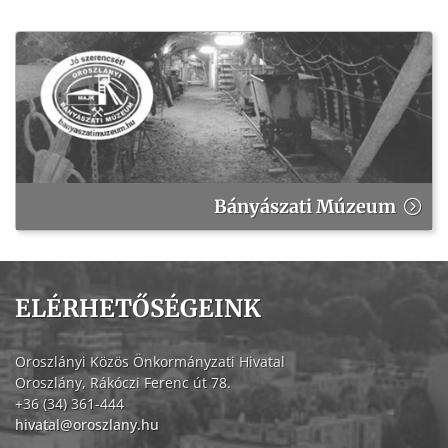
Bányászati Múzeum
ELÉRHETŐSÉGEINK
Oroszlányi Közös Önkormányzati Hivatal
Oroszlány, Rákóczi Ferenc út 78.
+36 (34) 361-444
hivatal@oroszlany.hu