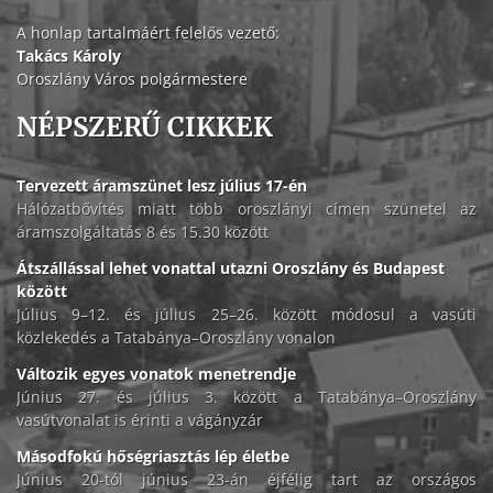
A honlap tartalmáért felelős vezető:
Takács Károly
Oroszlány Város polgármestere
NÉPSZERŰ CIKKEK
Tervezett áramszünet lesz július 17-én
Hálózatbővítés miatt több oroszlányi címen szünetel az
áramszolgáltatás 8 és 15.30 között
Átszállással lehet vonattal utazni Oroszlány és Budapest
között
Július 9–12. és július 25–26. között módosul a vasúti
közlekedés a Tatabánya–Oroszlány vonalon
Változik egyes vonatok menetrendje
Június 27. és július 3. között a Tatabánya–Oroszlány
vasútvonalat is érinti a vágányzár
Másodfokú hőségriasztás lép életbe
Június 20-tól június 23-án éjfélig tart az országos