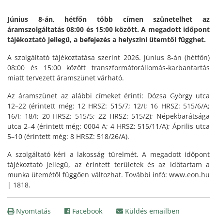
Június 8-án, hétfőn több címen szünetelhet az
áramszolgáltatás 08:00 és 15:00 között. A megadott időpont
tájékoztató jellegű, a befejezés a helyszíni ütemtől függhet.
A szolgáltató tájékoztatása szerint 2026. június 8-án (hétfőn)
08:00 és 15:00 között transzformátorállomás-karbantartás
miatt tervezett áramszünet várható.
Az áramszünet az alábbi címeket érinti: Dózsa György utca
12–22 (érintett még: 12 HRSZ: 515/7; 12/I; 16 HRSZ: 515/6/A;
16/I; 18/I; 20 HRSZ: 515/5; 22 HRSZ: 515/2); Népekbarátsága
utca 2–4 (érintett még: 0004 A; 4 HRSZ: 515/11/A); Április utca
5–10 (érintett még: 8 HRSZ: 518/26/A).
A szolgáltató kéri a lakosság türelmét. A megadott időpont
tájékoztató jellegű, az érintett területek és az időtartam a
munka ütemétől függően változhat. További infó: www.eon.hu
| 1818.
Nyomtatás
Facebook
Küldés emailben