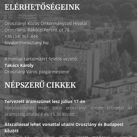
ELÉRHETŐSÉGEINK
Oroszlányi Közös Önkormányzati Hivatal
Oroszlány, Rákóczi Ferenc út 78.
+36 (34) 361-444
hivatal@oroszlany.hu
A honlap tartalmáért felelős vezető:
Takács Károly
Oroszlány Város polgármestere
NÉPSZERŰ CIKKEK
Tervezett áramszünet lesz július 17-én
Hálózatbővítés miatt több oroszlányi címen szünetel az
áramszolgáltatás 8 és 15.30 között
Átszállással lehet vonattal utazni Oroszlány és Budapest
között