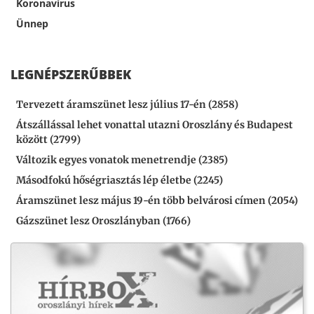
Koronavírus
Ünnep
LEGNÉPSZERŰBBEK
Tervezett áramszünet lesz július 17-én (2858)
Átszállással lehet vonattal utazni Oroszlány és Budapest
között (2799)
Változik egyes vonatok menetrendje (2385)
Másodfokú hőségriasztás lép életbe (2245)
Áramszünet lesz május 19-én több belvárosi címen (2054)
Gázszünet lesz Oroszlányban (1766)