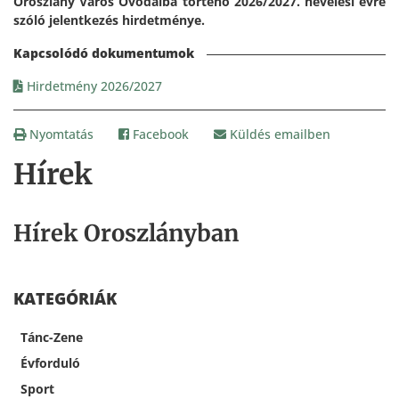
Oroszlány Város Óvodáiba történő 2026/2027. nevelési évre
szóló jelentkezés hirdetménye.
Hirdetmény 2026/2027
Nyomtatás
Facebook
Küldés emailben
Hírek
Hírek Oroszlányban
KATEGÓRIÁK
Tánc-Zene
Évforduló
Sport