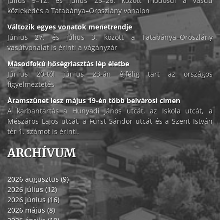
Július 9–12. és július 25–26. között módosul a vasúti
közlekedés a Tatabánya–Oroszlány vonalon
Változik egyes vonatok menetrendje
Június 27. és július 3. között a Tatabánya–Oroszlány
vasútvonalat is érinti a vágányzár
Másodfokú hőségriasztás lép életbe
Június 20-tól június 23-án éjfélig tart az országos
figyelmeztetés
Áramszünet lesz május 19-én több belvárosi címen
A karbantartás a Hunyadi János utcát, az Iskola utcát, a
Mészáros Lajos utcát, a Fürst Sándor utcát és a Szent István
tér 1. számot is érinti.
ARCHÍVUM
2026 augusztus (9)
2026 július (12)
2026 június (16)
2026 május (8)