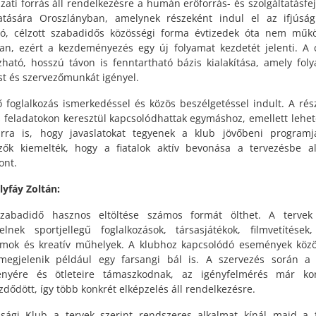
ázati forrás áll rendelkezésre a humán erőforrás- és szolgáltatásfej
tására Oroszlányban, amelynek részeként indul el az ifjúság
ó, célzott szabadidős közösségi forma évtizedek óta nem műk
an, ezért a kezdeményezés egy új folyamat kezdetét jelenti. A 
ható, hosszú távon is fenntartható bázis kialakítása, amely fol
st és szervezőmunkát igényel.
ő foglalkozás ismerkedéssel és közös beszélgetéssel indult. A rés
s feladatokon keresztül kapcsolódhattak egymáshoz, emellett lehe
arra is, hogy javaslatokat tegyenek a klub jövőbeni programj
zők kiemelték, hogy a fiatalok aktív bevonása a tervezésbe a
ont.
lyfáy Zoltán:
zabadidő hasznos eltöltése számos formát ölthet. A tervek 
elnek sportjellegű foglalkozások, társasjátékok, filmvetítések
mok és kreatív műhelyek. A klubhoz kapcsolódó események köz
egjelenik például egy farsangi bál is. A szervezés során a
ényére és ötleteire támaszkodnak, az igényfelmérés már ko
dődött, így több konkrét elképzelés áll rendelkezésre.
úsági Klub a tervek szerint rendszeres alkalmat kínál majd a f