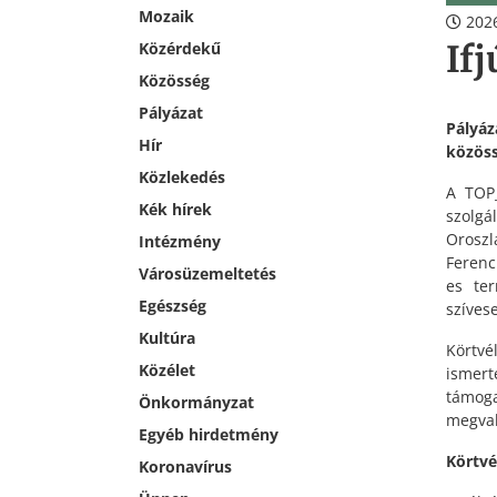
Mozaik
2026
If
Közérdekű
Közösség
Pályázat
Pályáz
Hír
közöss
Közlekedés
A TOP_
Kék hírek
szolg
Oroszl
Intézmény
Ferenc
Városüzemeltetés
es ter
Egészség
szíves
Kultúra
Körtvé
Közélet
ismert
támog
Önkormányzat
megval
Egyéb hirdetmény
Körtvé
Koronavírus