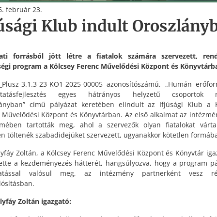
. február 23.
júsági Klub indult Oroszlány
ati forrásból jött létre a fiatalok számára szervezett, ren
égi program a Kölcsey Ferenc Művelődési Központ és Könyvtárb
Plusz-3.1.3-23-KO1-2025-00005 azonosítószámú, „Humán erőfor
áltatásfejlesztés egyes hátrányos helyzetű csoportok r
ányban” című pályázat keretében elindult az Ifjúsági Klub a 
 Művelődési Központ és Könyvtárban. Az első alkalmat az intézmé
mében tartották meg, ahol a szervezők olyan fiatalokat várta
en töltenék szabadidejüket szervezett, ugyanakkor kötetlen formáb
lyfáy Zoltán, a Kölcsey Ferenc Művelődési Központ és Könyvtár iga
ette a kezdeményezés hátterét, hangsúlyozva, hogy a program pá
atással valósul meg, az intézmény partnerként vesz r
ósításban.
lyfáy Zoltán igazgató: