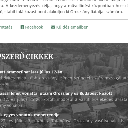
a. A kezdeményezés célja, hogy a művelődési központban hossz
 stabil találkozási pont alakuljon ki Oroszlány fiataljai számára.
mtatás
Facebook
Küldés emailben
PSZERŰ CIKKEK
ett áramszünet lesz július 17-én
tbővítés miatt több oroszlányi címen szünetel az áramszolgáltat
között
lással lehet vonattal utazni Oroszlány és Budapest között
 9–12. és július 25–26. között módosul a vasúti közlekedés a Tat
ány vonalon
ik egyes vonatok menetrendje
 27. és július 3. között a Tatabánya–Oroszlány vasútvonalat is é
zár