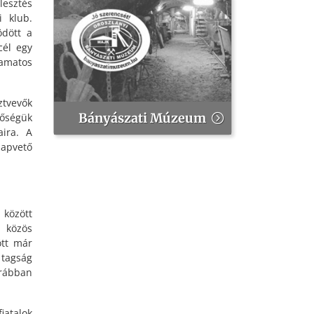
lesztés
i klub.
ödött a
cél egy
yamatos
ztvevők
Bányászati Múzeum
tőségük
aira. A
lapvető
között
, közös
ött már
 tagság
rábban
iatalok