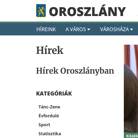
HÍREINK
A VÁROS
VÁROSHÁZA
Hírek
Hírek Oroszlányban
KATEGÓRIÁK
Tánc-Zene
Évforduló
Sport
Statisztika
Közél