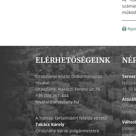
számár
működő,
Nyo
ELÉRHETŐSÉGEINK
NÉ
Oroszlányi Közös Önkormányzati
Tervez
Hivatal
Hálóza
Oroszlány, Rákóczi Ferenc út 78.
15.30 
+36 (34) 361-444
Átszál
hivatal@oroszlany.hu
Július
Oroszl
A honlap tartalmáért felelős vezető:
Változ
Takács Károly
Június
Oroszlány Város polgármestere
vágány