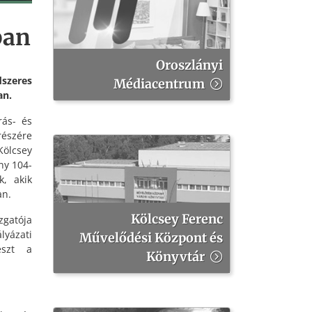
ban
Oroszlányi
dszeres
Médiacentrum
an.
rás- és
észére
Kölcsey
ny 104-
k, akik
an.
Kölcsey Ferenc
zgatója
lyázati
Művelődési Központ és
észt a
Könyvtár