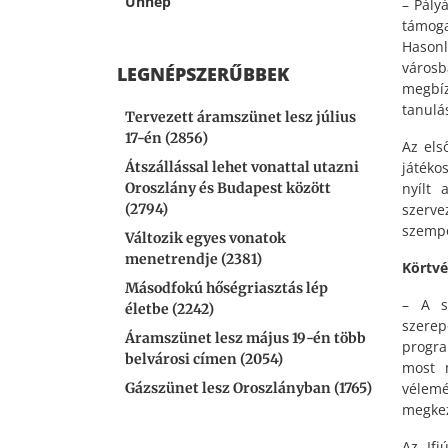
Ünnep
– Pály
támoga
Hasonl
városb
LEGNÉPSZERŰBBEK
megbíz
tanulá
Tervezett áramszünet lesz július
17-én (2856)
Az els
játéko
Átszállással lehet vonattal utazni
nyílt 
Oroszlány és Budapest között
szerve
(2794)
szemp
Változik egyes vonatok
menetrendje (2381)
Körtvé
Másodfokú hőségriasztás lép
– A s
életbe (2242)
szerep
Áramszünet lesz május 19-én több
progra
belvárosi címen (2054)
most m
vélem
Gázszünet lesz Oroszlányban (1765)
megkez
Az Ifj