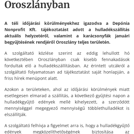
Oroszlányban
A téli időjárási körülményekhez igazodva a Depónia
Nonprofit Kft. tájékoztatást adott a hulladékszállítás
aktuális helyzetéről, valamint a karácsonyfák januári
begyűjtésének rendjéről Oroszlány teljes területén.
A szolgáltató közlése szerint az eddig lehullott hó
következtében Oroszlányban csak kisebb fennakadások
fordultak elő a hulladékszállításban. Az érintett utcákról a
szolgáltató folyamatosan ad tájékoztatást saját honlapján, a
friss hírek menüpont alatt.
Azokon a területeken, ahol az időjárási körülmények miatt
esetlegesen elmarad a szállítás, a következő gyűjtési napon a
hulladékgyűjtő edények mellé kihelyezett, a szerződött
mennyiséggel megegyező mennyiségű többlethulladékot is
elszállítják.
A szolgáltató felhívja a figyelmet arra is, hogy a hulladékgyűjtő
edények megközelíthetőségének biztosítása az