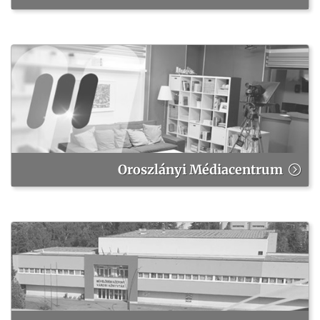
Oroszlányi Médiacentrum