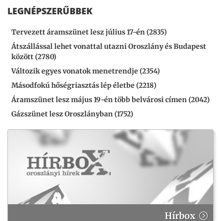
LEGNÉPSZERŰBBEK
Tervezett áramszünet lesz július 17-én (2835)
Átszállással lehet vonattal utazni Oroszlány és Budapest
között (2780)
Változik egyes vonatok menetrendje (2354)
Másodfokú hőségriasztás lép életbe (2218)
Áramszünet lesz május 19-én több belvárosi címen (2042)
Gázszünet lesz Oroszlányban (1752)
Hírbox