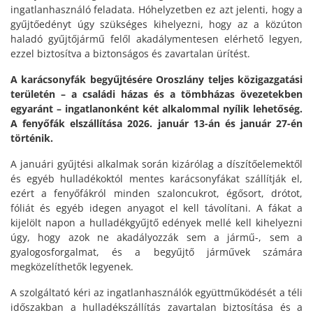
ingatlanhasználó feladata. Hóhelyzetben ez azt jelenti, hogy a
gyűjtőedényt úgy szükséges kihelyezni, hogy az a közúton
haladó gyűjtőjármű felől akadálymentesen elérhető legyen,
ezzel biztosítva a biztonságos és zavartalan ürítést.
A karácsonyfák begyűjtésére Oroszlány teljes közigazgatási
területén – a családi házas és a tömbházas övezetekben
egyaránt – ingatlanonként két alkalommal nyílik lehetőség.
A fenyőfák elszállítása 2026. január 13-án és január 27-én
történik.
A januári gyűjtési alkalmak során kizárólag a díszítőelemektől
és egyéb hulladékoktól mentes karácsonyfákat szállítják el,
ezért a fenyőfákról minden szaloncukrot, égősort, drótot,
fóliát és egyéb idegen anyagot el kell távolítani. A fákat a
kijelölt napon a hulladékgyűjtő edények mellé kell kihelyezni
úgy, hogy azok ne akadályozzák sem a jármű-, sem a
gyalogosforgalmat, és a begyűjtő járművek számára
megközelíthetők legyenek.
A szolgáltató kéri az ingatlanhasználók együttműködését a téli
időszakban a hulladékszállítás zavartalan biztosítása és a