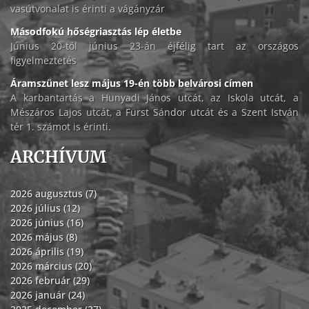
vasútvonalat is érinti a vágányzár
Másodfokú hőségriasztás lép életbe
Június 20-tól június 23-án éjfélig tart az országos
figyelmeztetés
Áramszünet lesz május 19-én több belvárosi címen
A karbantartás a Hunyadi János utcát, az Iskola utcát, a
Mészáros Lajos utcát, a Fürst Sándor utcát és a Szent István
tér 1. számot is érinti.
ARCHÍVUM
2026 augusztus (7)
2026 július (12)
2026 június (16)
2026 május (8)
2026 április (19)
2026 március (20)
2026 február (29)
2026 január (24)