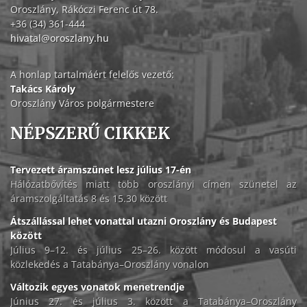
Oroszlány, Rákóczi Ferenc út 78.
+36 (34) 361-444
hivatal@oroszlany.hu
A honlap tartalmáért felelős vezető:
Takács Károly
Oroszlány Város polgármestere
NÉPSZERŰ CIKKEK
Tervezett áramszünet lesz július 17-én
Hálózatbővítés miatt több oroszlányi címen szünetel az
áramszolgáltatás 8 és 15.30 között
Átszállással lehet vonattal utazni Oroszlány és Budapest
között
Július 9–12. és július 25–26. között módosul a vasúti
közlekedés a Tatabánya–Oroszlány vonalon
Változik egyes vonatok menetrendje
Június 27. és július 3. között a Tatabánya–Oroszlány