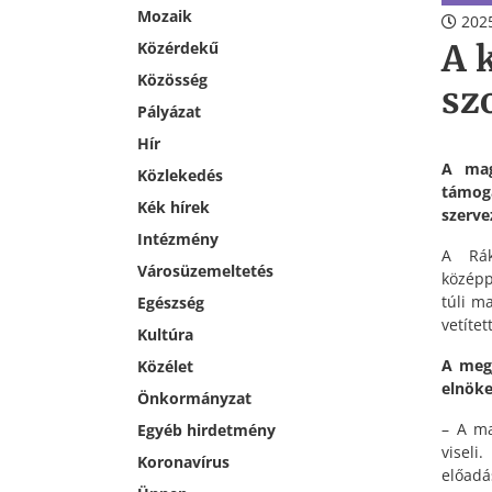
Mozaik
2025
A 
Közérdekű
Közösség
sz
Pályázat
Hír
A mag
Közlekedés
támoga
Kék hírek
szerve
Intézmény
A Rák
Városüzemeltetés
középp
túli m
Egészség
vetíte
Kultúra
A megj
Közélet
elnöke
Önkormányzat
– A ma
Egyéb hirdetmény
viseli
Koronavírus
előad