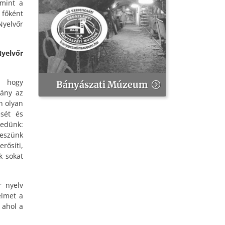
 mint a
 főként
Nyelvőr
yelvőr
, hogy
Bányászati Múzeum
vány az
n olyan
sét és
edünk:
veszünk
rősíti,
k sokat
r nyelv
elmet a
 ahol a