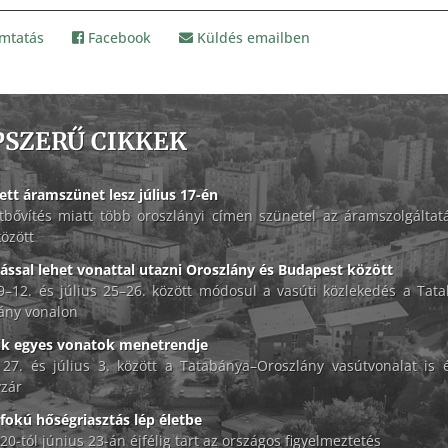
mtatás
Facebook
Küldés emailben
PSZERŰ CIKKEK
ett áramszünet lesz július 17-én
tbővítés miatt több oroszlányi címen szünetel az áramszolgáltat
között
lással lehet vonattal utazni Oroszlány és Budapest között
 9–12. és július 25–26. között módosul a vasúti közlekedés a Tat
ány vonalon
ik egyes vonatok menetrendje
 27. és július 3. között a Tatabánya–Oroszlány vasútvonalat is é
zár
okú hőségriasztás lép életbe
20-tól június 23-án éjfélig tart az országos figyelmeztetés