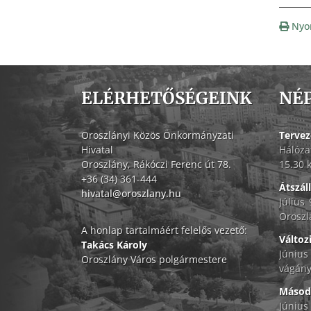
Nyo
ELÉRHETŐSÉGEINK
NÉ
Oroszlányi Közös Önkormányzati
Tervez
Hivatal
Hálóza
Oroszlány, Rákóczi Ferenc út 78.
15.30 
+36 (34) 361-444
Átszál
hivatal@oroszlany.hu
Július
Oroszl
A honlap tartalmáért felelős vezető:
Változ
Takács Károly
Június
Oroszlány Város polgármestere
vágány
Másodf
Június 