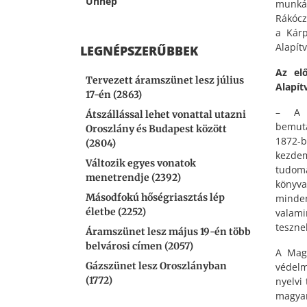
Ünnep
munkás
Rákócz
a Kárp
Alapít
LEGNÉPSZERŰBBEK
Az el
Tervezett áramszünet lesz július
Alapít
17-én (2863)
– A R
Átszállással lehet vonattal utazni
bemuta
Oroszlány és Budapest között
1872-b
(2804)
kezde
Változik egyes vonatok
tudom
menetrendje (2392)
könyva
Másodfokú hőségriasztás lép
minden
életbe (2252)
valami
teszne
Áramszünet lesz május 19-én több
belvárosi címen (2057)
A Magy
Gázszünet lesz Oroszlányban
védelm
(1772)
nyelvi
magyar