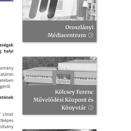
Oroszlányi
Médiacentrum
sségek
g helyi
semény
határon
retében
géről.
Kölcsey Ferenc
zetének
Művelődési Központ és
Könyvtár
” címet
ttképes
ítvány