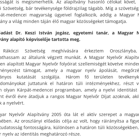
ságát is megismerhetik. Az alapítvány hasonló célokat követ,
i Szövetség, bár tevékenysége földrajzilag tágabb. Míg a szövetség
át-medencei magyarság ügyeivel foglalkozik, addig a Magyar 
vány a világ minden táján élő magyar közösségeket támogatja.
őadást Dr. Keszi István jogász, egyetemi tanár, a Magyar N
vány alapító képviselője tartotta meg.
ákóczi Szövetség meghívására érkeztem Oroszlányba
thassam az általunk végzett munkát. A Magyar Nyelvőr Alapít
en alapított Magyar Nyelvőr folyóirat szellemiségét követve minde
ményezést támogat, amely a magyar nyelv ápolását, megőrzé
ányos kutatását szolgálja. Három fő területen tevékenyk
dományokat juttatunk el határon túli intézményekhez, részt 
 olyan Kárpát-medencei programban, amely a nyelvi identitást e
nt évről évre átadjuk a rangos Magyar Nyelvőr Díjat azoknak, aki
k a nyelvért.
ar Nyelvőr Alapítvány 2005 óta lát el aktív szerepet a magya
ében. Az oroszlányi előadás célja az volt, hogy ráirányítsa a figy
 tudatosság fontosságára, különösen a határon túli közösségekben,
 nyelv az identitás meghatározó része.