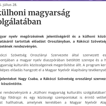
. július 28.
külhoni magyarság
olgálatában
yar nyelv megőrzésének jelentőségéről és a külhoni közö
tásáról tartottak előadást Oroszlányban, a Rákóczi Szövetsé
zetének rendezvényén.
óczi Szövetség Oroszlányi Szervezete által szervezett e
ontjában a magyar nyelv diaszpórában betöltött szerepe és a 
agyarság kulturális közösségeinek megerősítése állt. A program ke
ttképes előadás hangzott el a Magyar Nyelvőr Alapítvány tevékenysé
elenteket Nagy Csaba, a Rákóczi Szövetség oroszlányi szerve
 köszöntötte.
i rendezvényünk a „Külhoni magyarság kulturális szolgálatában
. Egy földrajzi és egy közösségi szempontokat is érintő vetíte
ást hallhatnak, amelynek keretében a Magyar Nyelvőr Alap