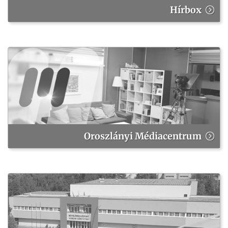
Hírbox
Oroszlányi Médiacentrum