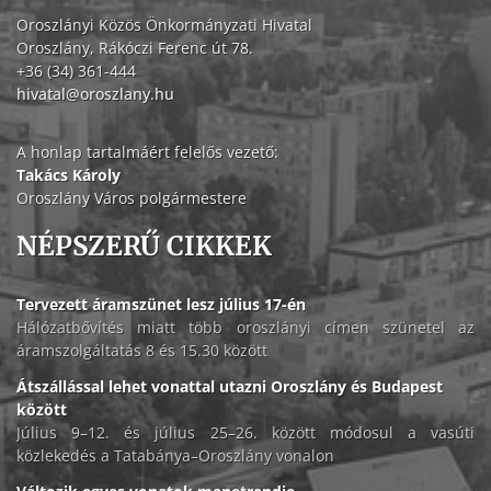
Oroszlányi Közös Önkormányzati Hivatal
Oroszlány, Rákóczi Ferenc út 78.
+36 (34) 361-444
hivatal@oroszlany.hu
A honlap tartalmáért felelős vezető:
Takács Károly
Oroszlány Város polgármestere
NÉPSZERŰ CIKKEK
Tervezett áramszünet lesz július 17-én
Hálózatbővítés miatt több oroszlányi címen szünetel az
áramszolgáltatás 8 és 15.30 között
Átszállással lehet vonattal utazni Oroszlány és Budapest
között
Július 9–12. és július 25–26. között módosul a vasúti
közlekedés a Tatabánya–Oroszlány vonalon