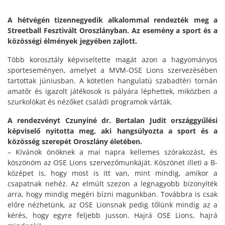
A hétvégén tizennegyedik alkalommal rendezték meg a
Streetball Fesztivált Oroszlányban. Az esemény a sport és a
közösségi élmények jegyében zajlott.
Több korosztály képviseltette magát azon a hagyományos
sporteseményen, amelyet a MVM-OSE Lions szervezésében
tartottak júniusban. A kötetlen hangulatú szabadtéri tornán
amatőr és igazolt játékosok is pályára léphettek, miközben a
szurkolókat és nézőket családi programok várták.
A rendezvényt Czunyiné dr. Bertalan Judit országgyűlési
képviselő nyitotta meg, aki hangsúlyozta a sport és a
közösség szerepét Oroszlány életében.
– Kívánok önöknek a mai napra kellemes szórakozást, és
köszönöm az OSE Lions szervezőmunkáját. Köszönet illeti a B-
középet is, hogy most is itt van, mint mindig, amikor a
csapatnak nehéz. Az elmúlt szezon a legnagyobb bizonyíték
arra, hogy mindig megéri bízni magunkban. Továbbra is csak
előre nézhetünk, az OSE Lionsnak pedig tőlünk mindig az a
kérés, hogy egyre feljebb jusson. Hajrá OSE Lions, hajrá