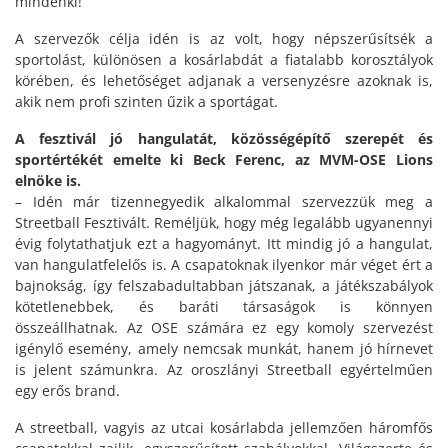
mindenki!
A szervezők célja idén is az volt, hogy népszerűsítsék a
sportolást, különösen a kosárlabdát a fiatalabb korosztályok
körében, és lehetőséget adjanak a versenyzésre azoknak is,
akik nem profi szinten űzik a sportágat.
A fesztivál jó hangulatát, közösségépítő szerepét és
sportértékét emelte ki Beck Ferenc, az MVM-OSE Lions
elnöke is.
– Idén már tizennegyedik alkalommal szervezzük meg a
Streetball Fesztivált. Reméljük, hogy még legalább ugyanennyi
évig folytathatjuk ezt a hagyományt. Itt mindig jó a hangulat,
van hangulatfelelős is. A csapatoknak ilyenkor már véget ért a
bajnokság, így felszabadultabban játszanak, a játékszabályok
kötetlenebbek, és baráti társaságok is könnyen
összeállhatnak. Az OSE számára ez egy komoly szervezést
igénylő esemény, amely nemcsak munkát, hanem jó hírnevet
is jelent számunkra. Az oroszlányi Streetball egyértelműen
egy erős brand.
A streetball, vagyis az utcai kosárlabda jellemzően háromfős