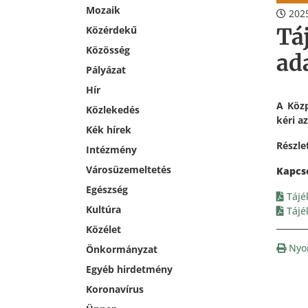
Mozaik
2025
Tá
Közérdekű
Közösség
ad
Pályázat
Hír
A Közp
Közlekedés
kéri a
Kék hírek
Részle
Intézmény
Városüzemeltetés
Egészség
Tájé
Kultúra
Tájék
Közélet
Nyo
Önkormányzat
Egyéb hirdetmény
Koronavírus