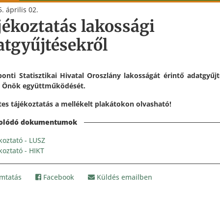
. április 02.
jékoztatás lakossági
atgyűjtésekről
onti Statisztikai Hivatal Oroszlány lakosságát érintő adatgyűj
z Önök együttműködését.
tes tájékoztatás a mellékelt plakátokon olvasható!
koztató - LUSZ
oztató - HIKT
mtatás
Facebook
Küldés emailben