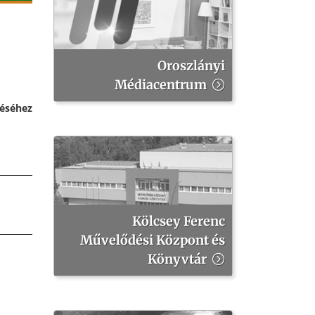
Oroszlányi
Médiacentrum
téséhez
Kölcsey Ferenc
Művelődési Központ és
Könyvtár