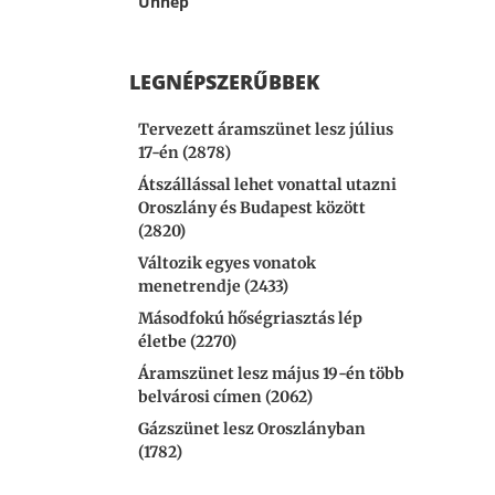
Ünnep
LEGNÉPSZERŰBBEK
Tervezett áramszünet lesz július
17-én (2878)
Átszállással lehet vonattal utazni
Oroszlány és Budapest között
(2820)
Változik egyes vonatok
menetrendje (2433)
Másodfokú hőségriasztás lép
életbe (2270)
Áramszünet lesz május 19-én több
belvárosi címen (2062)
Gázszünet lesz Oroszlányban
(1782)