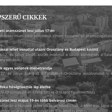
PSZERŰ CIKKEK
ett áramszünet lesz július 17-én
tbővítés miatt több oroszlányi címen szünetel az áramszolgáltat
között
lással lehet vonattal utazni Oroszlány és Budapest között
 9–12. és július 25–26. között módosul a vasúti közlekedés a Tat
ány vonalon
ik egyes vonatok menetrendje
 27. és július 3. között a Tatabánya–Oroszlány vasútvonalat is é
zár
okú hőségriasztás lép életbe
20-tól június 23-án éjfélig tart az országos figyelmeztetés
ünet lesz május 19-én több belvárosi címen
antartás a Hunyadi János utcát, az Iskola utcát, a Mészáros Lajos u
ándor utcát és a Szent István tér 1. számot is érinti.