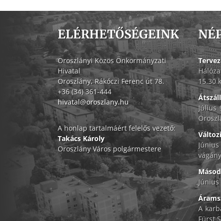
ELÉRHETŐSÉGEINK
NÉ
Oroszlányi Közös Önkormányzati
Tervez
Hivatal
Hálóza
Oroszlány, Rákóczi Ferenc út 78.
15.30 
+36 (34) 361-444
Átszál
hivatal@oroszlany.hu
Július
Oroszl
A honlap tartalmáért felelős vezető:
Változ
Takács Károly
Június
Oroszlány Város polgármestere
vágány
Másodf
Június 
Áramsz
A karb
Fürst S