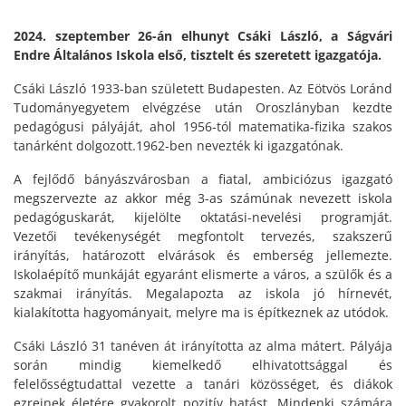
2024. szeptember 26-án elhunyt Csáki László, a Ságvári
Endre Általános Iskola első, tisztelt és szeretett igazgatója.
Csáki László 1933-ban született Budapesten. Az Eötvös Loránd
Tudományegyetem elvégzése után Oroszlányban kezdte
pedagógusi pályáját, ahol 1956-tól matematika-fizika szakos
tanárként dolgozott.1962-ben nevezték ki igazgatónak.
A fejlődő bányászvárosban a fiatal, ambiciózus igazgató
megszervezte az akkor még 3-as számúnak nevezett iskola
pedagóguskarát, kijelölte oktatási-nevelési programját.
Vezetői tevékenységét megfontolt tervezés, szakszerű
irányítás, határozott elvárások és emberség jellemezte.
Iskolaépítő munkáját egyaránt elismerte a város, a szülők és a
szakmai irányítás. Megalapozta az iskola jó hírnevét,
kialakította hagyományait, melyre ma is építkeznek az utódok.
Csáki László 31 tanéven át irányította az alma mátert. Pályája
során mindig kiemelkedő elhivatottsággal és
felelősségtudattal vezette a tanári közösséget, és diákok
ezreinek életére gyakorolt pozitív hatást. Mindenki számára