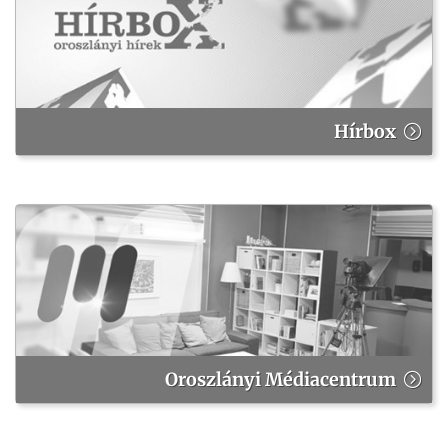
Hírbox
Oroszlányi Médiacentrum