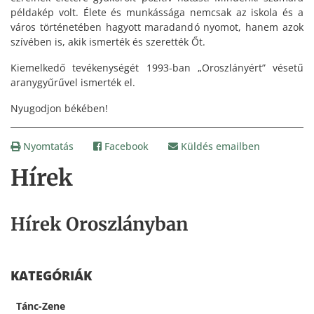
példakép volt. Élete és munkássága nemcsak az iskola és a
város történetében hagyott maradandó nyomot, hanem azok
szívében is, akik ismerték és szerették Őt.
Kiemelkedő tevékenységét 1993-ban „Oroszlányért” vésetű
aranygyűrűvel ismerték el.
Nyugodjon békében!
Nyomtatás
Facebook
Küldés emailben
Hírek
Hírek Oroszlányban
KATEGÓRIÁK
Tánc-Zene