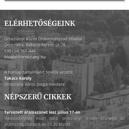
ELÉRHETŐSÉGEINK
Oroszlányi Közös Önkormányzati Hivatal
Oroszlány, Rákóczi Ferenc út 78.
+36 (34) 361-444
hivatal@oroszlany.hu
A honlap tartalmáért felelős vezető:
Takács Károly
Oroszlány Város polgármestere
NÉPSZERŰ CIKKEK
Tervezett áramszünet lesz július 17-én
Hálózatbővítés miatt több oroszlányi címen szünetel az
áramszolgáltatás 8 és 15.30 között