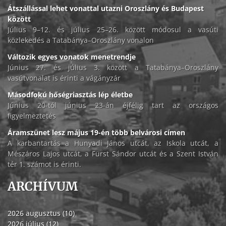
Átszállással lehet vonattal utazni Oroszlány és Budapest
között
Július 9–12. és július 25–26. között módosul a vasúti
közlekedés a Tatabánya–Oroszlány vonalon
Változik egyes vonatok menetrendje
Június 27. és július 3. között a Tatabánya–Oroszlány
vasútvonalat is érinti a vágányzár
Másodfokú hőségriasztás lép életbe
Június 20-tól június 23-án éjfélig tart az országos
figyelmeztetés
Áramszünet lesz május 19-én több belvárosi címen
A karbantartás a Hunyadi János utcát, az Iskola utcát, a
Mészáros Lajos utcát, a Fürst Sándor utcát és a Szent István
tér 1. számot is érinti.
ARCHÍVUM
2026 augusztus (10)
2026 július (12)