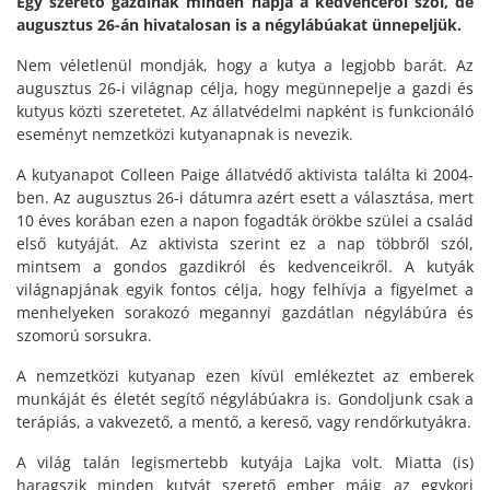
Egy szerető gazdinak minden napja a kedvencéről szól, de
augusztus 26-án hivatalosan is a négylábúakat ünnepeljük.
Nem véletlenül mondják, hogy a kutya a legjobb barát. Az
augusztus 26-i világnap célja, hogy megünnepelje a gazdi és
kutyus közti szeretetet. Az állatvédelmi napként is funkcionáló
eseményt nemzetközi kutyanapnak is nevezik.
A kutyanapot Colleen Paige állatvédő aktivista találta ki 2004-
ben. Az augusztus 26-i dátumra azért esett a választása, mert
10 éves korában ezen a napon fogadták örökbe szülei a család
első kutyáját. Az aktivista szerint ez a nap többről szól,
mintsem a gondos gazdikról és kedvenceikről. A kutyák
világnapjának egyik fontos célja, hogy felhívja a figyelmet a
menhelyeken sorakozó megannyi gazdátlan négylábúra és
szomorú sorsukra.
A nemzetközi kutyanap ezen kívül emlékeztet az emberek
munkáját és életét segítő négylábúakra is. Gondoljunk csak a
terápiás, a vakvezető, a mentő, a kereső, vagy rendőrkutyákra.
A világ talán legismertebb kutyája Lajka volt. Miatta (is)
haragszik minden kutyát szerető ember máig az egykori