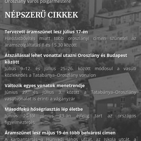
Oroszlány Város polgármestere
NÉPSZERŰ CIKKEK
Tervezett áramszünet lesz július 17-én
Hálózatbővítés miatt több oroszlányi címen szünetel az
áramszolgáltatás 8 és 15.30 között
Átszállással lehet vonattal utazni Oroszlány és Budapest
között
Július 9–12. és július 25–26. között módosul a vasúti
közlekedés a Tatabánya–Oroszlány vonalon
Változik egyes vonatok menetrendje
Június 27. és július 3. között a Tatabánya–Oroszlány
vasútvonalat is érinti a vágányzár
Másodfokú hőségriasztás lép életbe
Június 20-tól június 23-án éjfélig tart az országos
figyelmeztetés
Áramszünet lesz május 19-én több belvárosi címen
A karbantartás a Hunyadi János utcát, az Iskola utcát, a