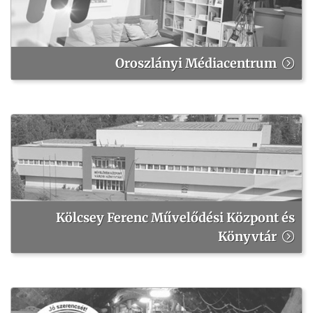
Oroszlányi Médiacentrum
Kölcsey Ferenc Művelődési Központ és
Könyvtár