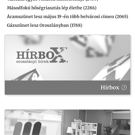
Másodfokú hőségriasztás lép életbe (2286)
Áramszünet lesz május 19-én több belvárosi címen (2065)
Gázszünet lesz Oroszlányban (1788)
Hírbox