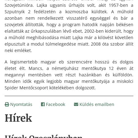
Szovjetúnióra. Lajka ugyanis űrhajós volt, akit 1957-ben a
Szputnyik 2 fedélzetén a kozmoszba küldtek. A műhold
azonban nem rendelkezett visszatérő egységgel és bár a
szovjetek állították, hogy a program hatodik napján békésen
elaltatták az űrkapszulában lévő ebet, 2002-ben kiderült, hogy
a műhold meghibásodása miatt Lajka már a kilövést követően
elpusztult a modul túlmelegedése miatt. 2008 óta szobor állít
neki emléket.
A legismertebb magyar eb szerencsére hosszú és dolgos
életet élt. Mancs, a németjuhász mentőkutya 12 éven át
megannyi mentésben vett részt hazánkban és külföldön.
Minden idők egyik legjobb magyar mentőkutyája a miskolci
Spider Mentőcsoport kötelékében dolgozott.
Nyomtatás
Facebook
Küldés emailben
Hírek