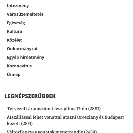
Intézmény
Városüzemeltetés
Egészség
Kultúra
Közélet
Önkormányzat
Egyéb hirdetmény
Koronavírus
Ünnep
LEGNÉPSZERŰBBEK
Tervezett áramszünet lesz július 17-én (2883)
Átszállással lehet vonattal utazni Oroszlány és Budapest
között (2831)
Változik egyes vonatok menetrendje (2459)