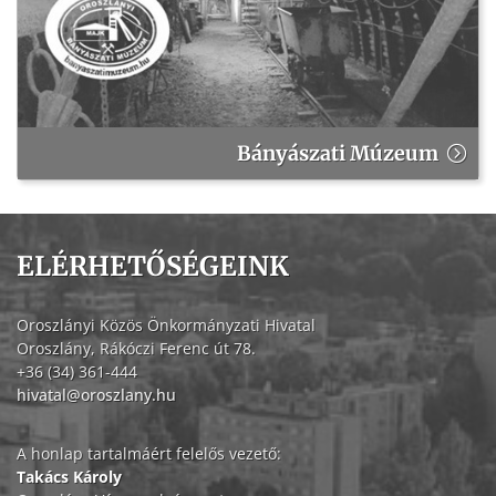
Bányászati Múzeum
ELÉRHETŐSÉGEINK
Oroszlányi Közös Önkormányzati Hivatal
Oroszlány, Rákóczi Ferenc út 78.
+36 (34) 361-444
hivatal@oroszlany.hu
A honlap tartalmáért felelős vezető:
Takács Károly