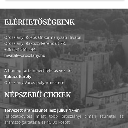
ELÉRHETŐSÉGEINK
Oroszlányi Közös Önkormányzati Hivatal
Oroszlány, Rákóczi Ferenc út 78.
+36 (34) 361-444
hivatal@oroszlany.hu
A honlap tartalmáért felelős vezető:
Takács Károly
Oroszlány Város polgármestere
NÉPSZERŰ CIKKEK
Tervezett áramszünet lesz július 17-én
Hálózatbővítés miatt több oroszlányi címen szünetel az
áramszolgáltatás 8 és 15.30 között