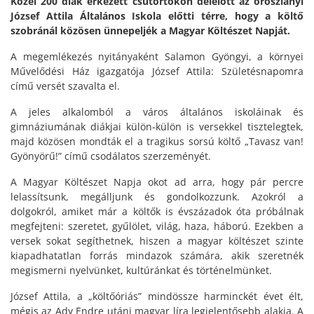
Közel 200 diák érkezett csütörtökön délelőtt az oroszlányi
József Attila Általános Iskola előtti térre, hogy a költő
szobránál közösen ünnepeljék a Magyar Költészet Napját.
A megemlékezés nyitányaként Salamon Gyöngyi, a környei
Művelődési Ház igazgatója József Attila: Születésnapomra
című versét szavalta el.
A jeles alkalomból a város általános iskoláinak és
gimnáziumának diákjai külön-külön is versekkel tisztelegtek,
majd közösen mondták el a tragikus sorsú költő „Tavasz van!
Gyönyörű!” című csodálatos szerzeményét.
A Magyar Költészet Napja okot ad arra, hogy pár percre
lelassítsunk, megálljunk és gondolkozzunk. Azokról a
dolgokról, amiket már a költők is évszázadok óta próbálnak
megfejteni: szeretet, gyűlölet, világ, haza, háború. Ezekben a
versek sokat segíthetnek, hiszen a magyar költészet szinte
kiapadhatatlan forrás mindazok számára, akik szeretnék
megismerni nyelvünket, kultúránkat és történelmünket.
József Attila, a „költőóriás” mindössze harminckét évet élt,
mégis az Ady Endre utáni magyar líra legjelentősebb alakja. A