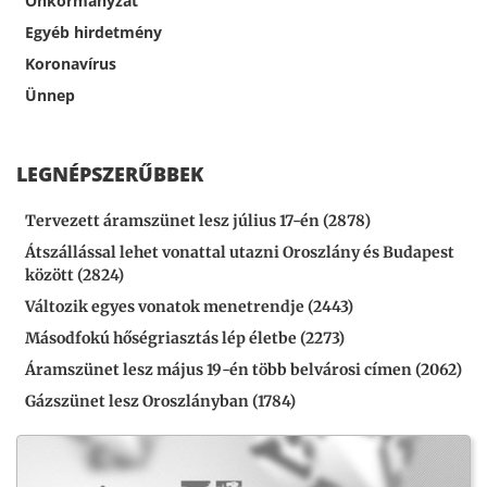
Önkormányzat
Egyéb hirdetmény
Koronavírus
Ünnep
LEGNÉPSZERŰBBEK
Tervezett áramszünet lesz július 17-én (2878)
Átszállással lehet vonattal utazni Oroszlány és Budapest
között (2824)
Változik egyes vonatok menetrendje (2443)
Másodfokú hőségriasztás lép életbe (2273)
Áramszünet lesz május 19-én több belvárosi címen (2062)
Gázszünet lesz Oroszlányban (1784)