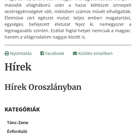
második világháború után a hazai költészet ünnepelt
vezéregyéniségévé vált, miközben számos művét elhallgatták.
Életműve zárt egészet mutat: teljes emberi magatartást,
egységes, befejezett életutat fejez ki, nemegyszer a
legmagasabb szinten. Ezáltal foglal helyet nemcsak a magyar,
hanem a világirodalom nagyjai között is.
Nyomtatás
Facebook
Küldés emailben
Hírek
Hírek Oroszlányban
KATEGÓRIÁK
Tánc-Zene
Évforduló