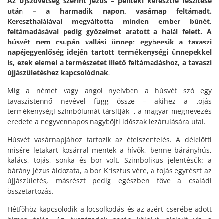
Az Újszövetség szerint Jézus – pénteki keresztre feszítése
után – a harmadik napon, vasárnap feltámadt.
Kereszthalálával megváltotta minden ember bűnét,
feltámadásával pedig győzelmet aratott a halál felett. A
húsvét nem csupán vallási ünnep: egybeesik a tavaszi
napéjegyenlőség idején tartott termékenységi ünnepekkel
is, ezek elemei a természetet illető feltámadáshoz, a tavaszi
újjászületéshez kapcsolódnak.
Míg a német vagy angol nyelvben a húsvét szó egy
tavaszistennő nevével függ össze – akihez a tojás
termékenységi szimbólumát társítják -, a magyar megnevezés
eredete a negyvennapos nagyböjti időszak lezárulására utal.
Húsvét vasárnapjához tartozik az ételszentelés. A délelőtti
misére letakart kosárral mentek a hívők, benne bárányhús,
kalács, tojás, sonka és bor volt. Szimbolikus jelentésük: a
bárány Jézus áldozata, a bor Krisztus vére, a tojás egyrészt az
újjászületés, másrészt pedig egészben főve a családi
összetartozás.
Hétfőhöz kapcsolódik a locsolkodás és az azért cserébe adott