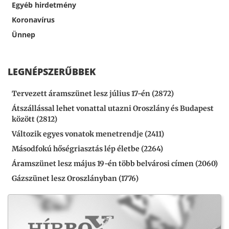
Egyéb hirdetmény
Koronavírus
Ünnep
LEGNÉPSZERŰBBEK
Tervezett áramszünet lesz július 17-én (2872)
Átszállással lehet vonattal utazni Oroszlány és Budapest
között (2812)
Változik egyes vonatok menetrendje (2411)
Másodfokú hőségriasztás lép életbe (2264)
Áramszünet lesz május 19-én több belvárosi címen (2060)
Gázszünet lesz Oroszlányban (1776)