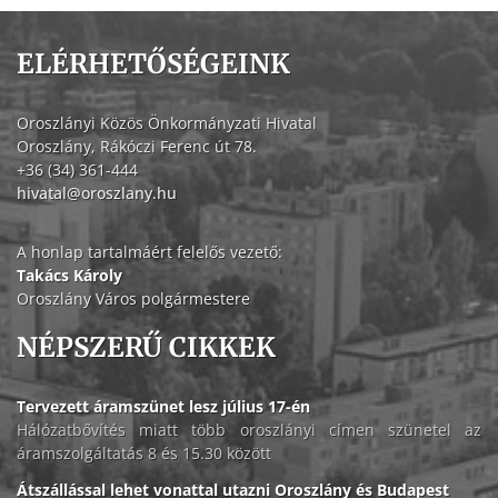
ELÉRHETŐSÉGEINK
Oroszlányi Közös Önkormányzati Hivatal
Oroszlány, Rákóczi Ferenc út 78.
+36 (34) 361-444
hivatal@oroszlany.hu
A honlap tartalmáért felelős vezető:
Takács Károly
Oroszlány Város polgármestere
NÉPSZERŰ CIKKEK
Tervezett áramszünet lesz július 17-én
Hálózatbővítés miatt több oroszlányi címen szünetel az
áramszolgáltatás 8 és 15.30 között
Átszállással lehet vonattal utazni Oroszlány és Budapest