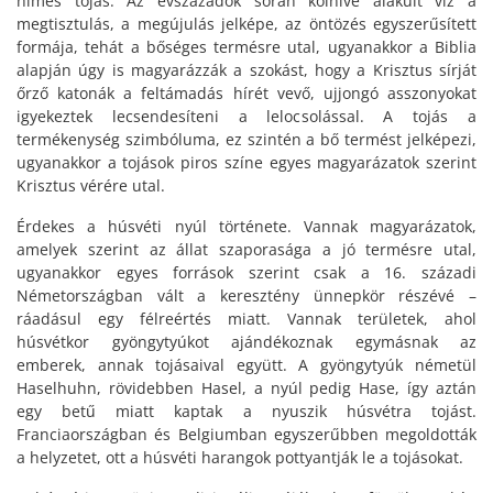
hímes tojás. Az évszázadok során kölnivé alakult víz a
megtisztulás, a megújulás jelképe, az öntözés egyszerűsített
formája, tehát a bőséges termésre utal, ugyanakkor a Biblia
alapján úgy is magyarázzák a szokást, hogy a Krisztus sírját
őrző katonák a feltámadás hírét vevő, ujjongó asszonyokat
igyekeztek lecsendesíteni a lelocsolással. A tojás a
termékenység szimbóluma, ez szintén a bő termést jelképezi,
ugyanakkor a tojások piros színe egyes magyarázatok szerint
Krisztus vérére utal.
Érdekes a húsvéti nyúl története. Vannak magyarázatok,
amelyek szerint az állat szaporasága a jó termésre utal,
ugyanakkor egyes források szerint csak a 16. századi
Németországban vált a keresztény ünnepkör részévé –
ráadásul egy félreértés miatt. Vannak területek, ahol
húsvétkor gyöngytyúkot ajándékoznak egymásnak az
emberek, annak tojásaival együtt. A gyöngytyúk németül
Haselhuhn, rövidebben Hasel, a nyúl pedig Hase, így aztán
egy betű miatt kaptak a nyuszik húsvétra tojást.
Franciaországban és Belgiumban egyszerűbben megoldották
a helyzetet, ott a húsvéti harangok pottyantják le a tojásokat.