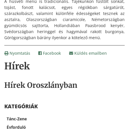
A húsvéti menü is tradicionális. Tájékunkon füstölt sonkát,
tojást, fonott kalácsot, egyes régiókban sárgatúrót,
szárazkolbászt, valamint különféle édességeket tesznek az
asztalra, Olaszországban ciaramicole, Németországban
gyümölcsös sajttorta, Hollandiában Paasbrood kenyér,
Svédországban heringgel és hagymával rakott burgonya,
Görögországban bárány ilyenkor a kötelező menü.
Nyomtatás
Facebook
Küldés emailben
Hírek
Hírek Oroszlányban
KATEGÓRIÁK
Tánc-Zene
Évforduló