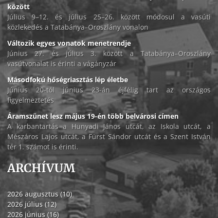
között
Július 9–12. és július 25–26. között módosul a vasúti
közlekedés a Tatabánya–Oroszlány vonalon
Változik egyes vonatok menetrendje
Június 27. és július 3. között a Tatabánya–Oroszlány
vasútvonalat is érinti a vágányzár
Másodfokú hőségriasztás lép életbe
Június 20-tól június 23-án éjfélig tart az országos
figyelmeztetés
Áramszünet lesz május 19-én több belvárosi címen
A karbantartás a Hunyadi János utcát, az Iskola utcát, a
Mészáros Lajos utcát, a Fürst Sándor utcát és a Szent István
tér 1. számot is érinti.
ARCHÍVUM
2026 augusztus (10)
2026 július (12)
2026 június (16)