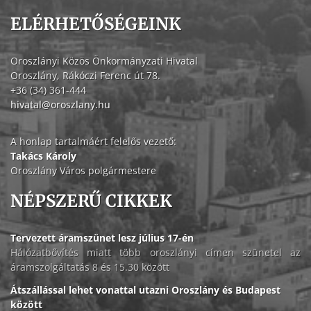
ELÉRHETŐSÉGEINK
Oroszlányi Közös Önkormányzati Hivatal
Oroszlány, Rákóczi Ferenc út 78.
+36 (34) 361-444
hivatal@oroszlany.hu
A honlap tartalmáért felelős vezető:
Takács Károly
Oroszlány Város polgármestere
NÉPSZERŰ CIKKEK
Tervezett áramszünet lesz július 17-én
Hálózatbővítés miatt több oroszlányi címen szünetel az
áramszolgáltatás 8 és 15.30 között
Átszállással lehet vonattal utazni Oroszlány és Budapest
között