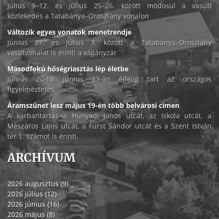
Július 9–12. és július 25–26. között módosul a vasúti
közlekedés a Tatabánya–Oroszlány vonalon
Változik egyes vonatok menetrendje
Június 27. és július 3. között a Tatabánya–Oroszlány
vasútvonalat is érinti a vágányzár
Másodfokú hőségriasztás lép életbe
Június 20-tól június 23-án éjfélig tart az országos
figyelmeztetés
Áramszünet lesz május 19-én több belvárosi címen
A karbantartás a Hunyadi János utcát, az Iskola utcát, a
Mészáros Lajos utcát, a Fürst Sándor utcát és a Szent István
tér 1. számot is érinti.
ARCHÍVUM
2026 augusztus (9)
2026 július (12)
2026 június (16)
2026 május (8)