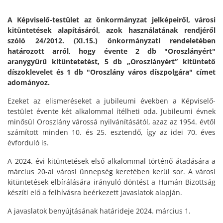
A Képviselő-testület az önkormányzat jelképeiről, városi
kitüntetések alapításáról, azok használatának rendjéről
szóló 24/2012. (XI.15.) önkormányzati rendeletében
határozott arról, hogy évente 2 db "Oroszlányért"
aranygyűrű kitüntetetést, 5 db „Oroszlányért” kitüntető
díszoklevelet és 1 db "Oroszlány város díszpolgára" címet
adományoz.
Ezeket az elismeréseket a jubileumi években a Képviselő-
testület évente két alkalommal ítélheti oda. Jubileumi évnek
minősül Oroszlány várossá nyilvánításától, azaz az 1954. évtől
számított minden 10. és 25. esztendő, így az idei 70. éves
évforduló is.
A 2024. évi kitüntetések első alkalommal történő átadására a
március 20-ai városi ünnepség keretében kerül sor. A városi
kitüntetések elbírálására irányuló döntést a Humán Bizottság
készíti elő a felhívásra beérkezett javaslatok alapján.
A javaslatok benyújtásának határideje 2024. március 1.