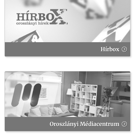
Hírbox
Oroszlányi Médiacentrum