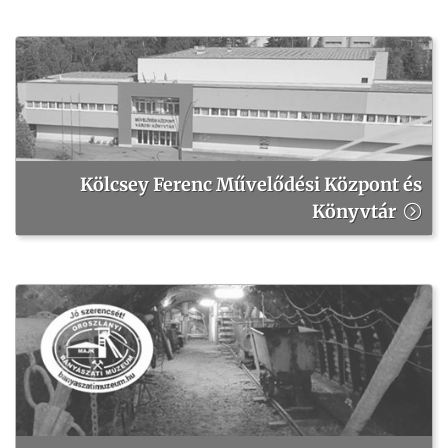
Kölcsey Ferenc Művelődési Központ és
Könyvtár