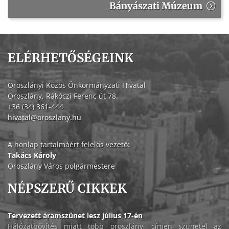
Bányászati Múzeum
ELÉRHETŐSÉGEINK
Oroszlányi Közös Önkormányzati Hivatal
Oroszlány, Rákóczi Ferenc út 78.
+36 (34) 361-444
hivatal@oroszlany.hu
A honlap tartalmáért felelős vezető:
Takács Károly
Oroszlány Város polgármestere
NÉPSZERŰ CIKKEK
Tervezett áramszünet lesz július 17-én
Hálózatbővítés miatt több oroszlányi címen szünetel az