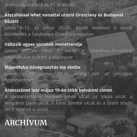
áramszolgáltatás 8 és 15.30 között
Átszállással lehet vonattal utazni Oroszlány és Budapest
között
Július 9–12. és július 25–26. között módosul a vasúti
közlekedés a Tatabánya–Oroszlány vonalon
Változik egyes vonatok menetrendje
Június 27. és július 3. között a Tatabánya–Oroszlány
vasútvonalat is érinti a vágányzár
Másodfokú hőségriasztás lép életbe
Június 20-tól június 23-án éjfélig tart az országos
figyelmeztetés
Áramszünet lesz május 19-én több belvárosi címen
A karbantartás a Hunyadi János utcát, az Iskola utcát, a
Mészáros Lajos utcát, a Fürst Sándor utcát és a Szent István
tér 1. számot is érinti.
ARCHÍVUM