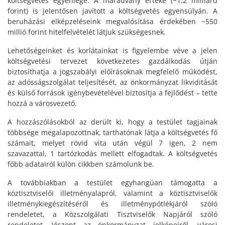
költségvetés egyenlege. A maradvány értéke (~1,2 milliárd
forint) is jelentősen javított a költségvetés egyensúlyán. A
beruházási elképzeléseink megvalósítása érdekében ~550
millió forint hitelfelvételét látjuk szükségesnek.
Lehetőségeinket és korlátainkat is figyelembe véve a jelen
költségvetési tervezet következetes gazdálkodás útján
biztosíthatja a jogszabályi előírásoknak megfelelő működést,
az adósságszolgálat teljesítését, az önkormányzat likviditását
és külső források igénybevételével biztosítja a fejlődést – tette
hozzá a városvezető.
A hozzászólásokból az derült ki, hogy a testület tagjainak
többsége megalapozottnak, tarthatónak látja a költségvetés fő
számait, melyet rövid vita után végül 7 igen, 2 nem
szavazattal, 1 tartózkodás mellett elfogadtak. A költségvetés
főbb adatairól külön cikkben számolunk be.
A továbbiakban a testület egyhangúan támogatta a
köztisztviselői illetményalapról, valamint a köztisztviselők
illetménykiegészítéséről és illetménypótlékjáról szóló
rendeletet, a Közszolgálati Tisztviselők Napjáról szóló
rendeletet. Viszont az önkormányzat jelképeiről, városi