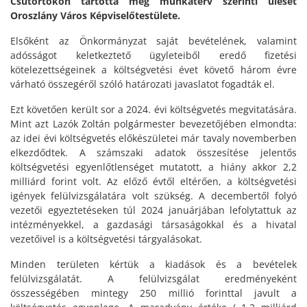
Csütörtökön tartotta meg munkaterv szerinti ülését
Oroszlány Város Képviselőtestülete.
Elsőként az Önkormányzat saját bevételének, valamint
adósságot keletkeztető ügyleteiből eredő fizetési
kötelezettségeinek a költségvetési évet követő három évre
várható összegéről szóló határozati javaslatot fogadták el.
Ezt követően került sor a 2024. évi költségvetés megvitatására.
Mint azt Lazók Zoltán polgármester bevezetőjében elmondta:
az idei évi költségvetés előkészületei már tavaly novemberben
elkezdődtek. A számszaki adatok összesítése jelentős
költségvetési egyenlőtlenséget mutatott, a hiány akkor 2,2
milliárd forint volt. Az előző évtől eltérően, a költségvetési
igények felülvizsgálatára volt szükség. A decembertől folyó
vezetői egyeztetéseken túl 2024 januárjában lefolytattuk az
intézményekkel, a gazdasági társaságokkal és a hivatal
vezetőivel is a költségvetési tárgyalásokat.
Minden területen kértük a kiadások és a bevételek
felülvizsgálatát. A felülvizsgálat eredményeként
összességében mintegy 250 millió forinttal javult a