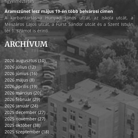
figyelmeztetés
Áramszünet lesz május 19-én több belvárosi címen
A karbantartás a Hunyadi János utcát, az Iskola utcát, a
Mészáros Lajos utcát, a Fürst Sándor utcát és a Szent István
tér 1. számot is érinti.
ARCHÍVUM
2026 augusztus (10)
2026 július (12)
2026 június (16)
2026 május (8)
2026 április (19)
2026 március (20)
2026 február (29)
2026 január (24)
2025 december (27)
2025 november (27)
2025 október (38)
2025 szeptember (18)