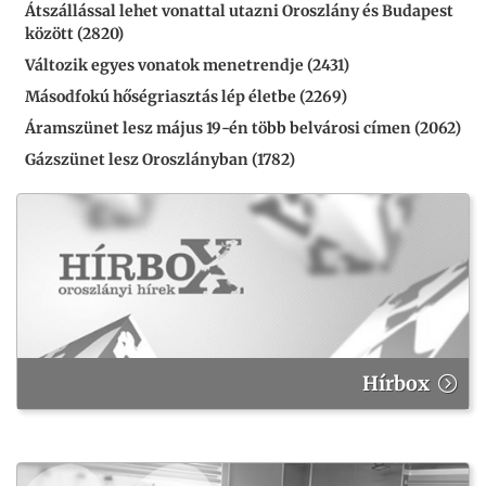
Átszállással lehet vonattal utazni Oroszlány és Budapest
között (2820)
Változik egyes vonatok menetrendje (2431)
Másodfokú hőségriasztás lép életbe (2269)
Áramszünet lesz május 19-én több belvárosi címen (2062)
Gázszünet lesz Oroszlányban (1782)
Hírbox