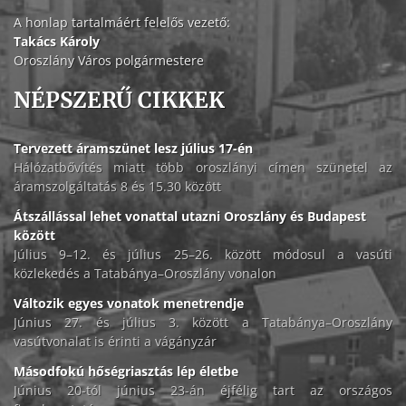
A honlap tartalmáért felelős vezető:
Takács Károly
Oroszlány Város polgármestere
NÉPSZERŰ CIKKEK
Tervezett áramszünet lesz július 17-én
Hálózatbővítés miatt több oroszlányi címen szünetel az
áramszolgáltatás 8 és 15.30 között
Átszállással lehet vonattal utazni Oroszlány és Budapest
között
Július 9–12. és július 25–26. között módosul a vasúti
közlekedés a Tatabánya–Oroszlány vonalon
Változik egyes vonatok menetrendje
Június 27. és július 3. között a Tatabánya–Oroszlány
vasútvonalat is érinti a vágányzár
Másodfokú hőségriasztás lép életbe
Június 20-tól június 23-án éjfélig tart az országos