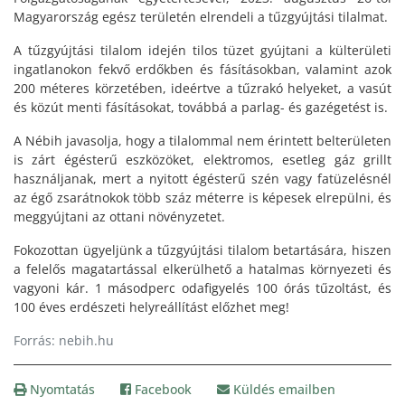
Magyarország egész területén elrendeli a tűzgyújtási tilalmat.
A tűzgyújtási tilalom idején tilos tüzet gyújtani a külterületi
ingatlanokon fekvő erdőkben és fásításokban, valamint azok
200 méteres körzetében, ideértve a tűzrakó helyeket, a vasút
és közút menti fásításokat, továbbá a parlag- és gazégetést is.
A Nébih javasolja, hogy a tilalommal nem érintett belterületen
is zárt égésterű eszközöket, elektromos, esetleg gáz grillt
használjanak, mert a nyitott égésterű szén vagy fatüzelésnél
az égő zsarátnokok több száz méterre is képesek elrepülni, és
meggyújtani az ottani növényzetet.
Fokozottan ügyeljünk a tűzgyújtási tilalom betartására, hiszen
a felelős magatartással elkerülhető a hatalmas környezeti és
vagyoni kár. 1 másodperc odafigyelés 100 órás tűzoltást, és
100 éves erdészeti helyreállítást előzhet meg!
Forrás: nebih.hu
Nyomtatás
Facebook
Küldés emailben