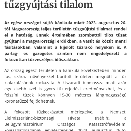
tűzgyújtási tilalom
Az egész országot sújtó kánikula miatt 2023. augusztus 26-
tól Magyarország teljes területén tűzgyújtási tilalmat rendel
el a hatóság. Ennek értelmében szombattól tilos tüzet
gyújtani a magyarországi erdőkben, a vasút és közút menti
fásításokban, valamint a kijelölt tűzrakó helyeken is. A
parlag- és gazégetés szintén nem engedélyezett a
fokozottan tűzveszélyes időszakban.
Az ország egész területén a kánikula következtében minden
fás, száraz növényekkel borított területen megnőtt a tűz
kialakulásának kockázata. A kiszáradt biomassza miatt akár
egy kisebb szél is gyors tűzterjedést eredményezhet, és a
felszíni tüzek könnyen 15-30 méteres lángmagasságú
koronatűzzé fejlődhetnek.
A fokozott tűzkockázatot mérlegelve, a Nemzeti
Élelmiszerlánc-biztonsági Hivatal (Nébih), a
Belügyminisztérium Országos Katasztrófavédelmi
Főigazgatóságának egyetértésével, 2023. augusztus 26-tól