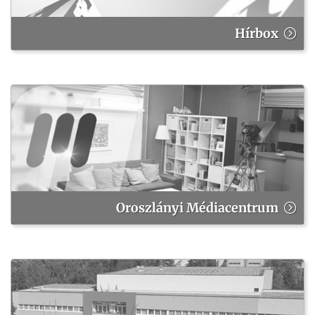
Hírbox
Oroszlányi Médiacentrum