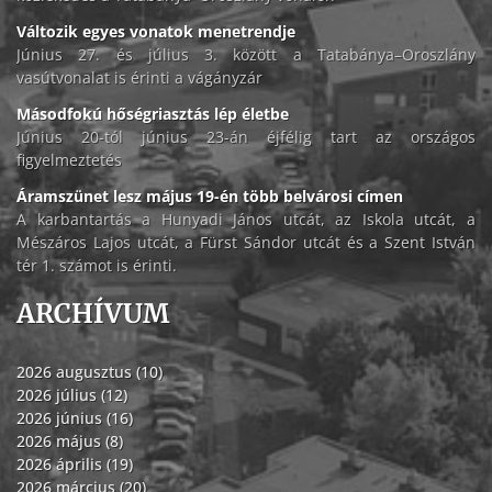
Változik egyes vonatok menetrendje
Június 27. és július 3. között a Tatabánya–Oroszlány
vasútvonalat is érinti a vágányzár
Másodfokú hőségriasztás lép életbe
Június 20-tól június 23-án éjfélig tart az országos
figyelmeztetés
Áramszünet lesz május 19-én több belvárosi címen
A karbantartás a Hunyadi János utcát, az Iskola utcát, a
Mészáros Lajos utcát, a Fürst Sándor utcát és a Szent István
tér 1. számot is érinti.
ARCHÍVUM
2026 augusztus (10)
2026 július (12)
2026 június (16)
2026 május (8)
2026 április (19)
2026 március (20)