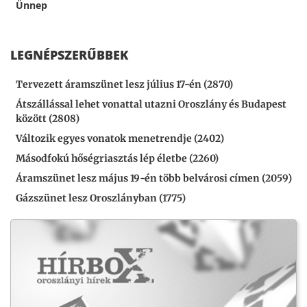
Ünnep
LEGNÉPSZERŰBBEK
Tervezett áramszünet lesz július 17-én (2870)
Átszállással lehet vonattal utazni Oroszlány és Budapest
között (2808)
Változik egyes vonatok menetrendje (2402)
Másodfokú hőségriasztás lép életbe (2260)
Áramszünet lesz május 19-én több belvárosi címen (2059)
Gázszünet lesz Oroszlányban (1775)