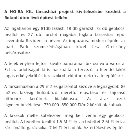
A HO-RA Kft. társasházi projekt kivitelezésbe kezdett a
Bokodi úton lévő építési telkén.
Az ingatlanon egy 81db lakást, 18 db garázst, 73 db gépkocsi
beállót és 27 db tárolót magába foglaló társasház épül
Levendula Rezidencia néven. Az impozáns, modern épület az
Ipari Park szomszédságában közel lesz Oroszlány
belvárosához.
A telek enyhén lejtős, kiváló panorámát biztosítva a városra.
Ezt az adottságot ki is használta a tervező, a leendő lakók
tágas erkélyekről és teraszokról tekinthetnek rá a településre.
A társasházban a 29 m2-es garzontól kezdve a legnagyobb 86
m2-es lakásig különböző méretű, elosztású és tájolású
otthonok kerülnek kialakításra. Az árak ezek
figyelembevételével 730.000 -850.000 Ft/m2 között alakulnak.
A lakások mellé kötelezően meg kell venni egy gépkocsi
beállót. A fedetlen beállót 1,5 M Ft-ért, a fedettet 2 M Ft-ért, a
zárt önálló garázsokat 7 M Ft-ért adják. Az értékesítés építési