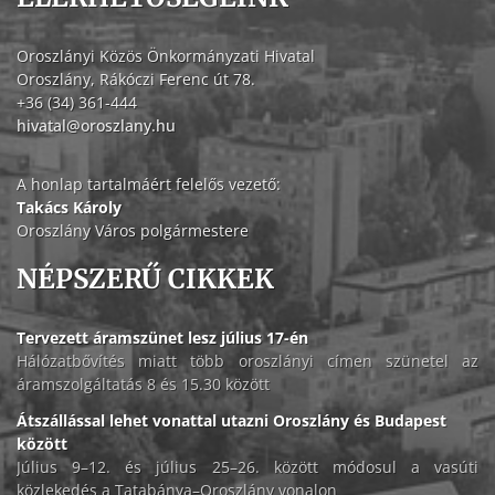
Oroszlányi Közös Önkormányzati Hivatal
Oroszlány, Rákóczi Ferenc út 78.
+36 (34) 361-444
hivatal@oroszlany.hu
A honlap tartalmáért felelős vezető:
Takács Károly
Oroszlány Város polgármestere
NÉPSZERŰ CIKKEK
Tervezett áramszünet lesz július 17-én
Hálózatbővítés miatt több oroszlányi címen szünetel az
áramszolgáltatás 8 és 15.30 között
Átszállással lehet vonattal utazni Oroszlány és Budapest
között
Július 9–12. és július 25–26. között módosul a vasúti
közlekedés a Tatabánya–Oroszlány vonalon