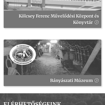
Kölcsey Ferenc Művelődési Központ és
Könyvtár
Bányászati Múzeum
ELÉRHETŐSÉGEINK