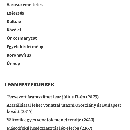
Városüzemeltetés
Egészség
Kultúra
Közélet
Önkormányzat
Egyéb hirdetmény
Koronavírus
Ünnep
LEGNÉPSZERŰBBEK
Tervezett áramszünet lesz július 17-én (2875)
Átszállással lehet vonattal utazni Oroszlány és Budapest
között (2815)
Változik egyes vonatok menetrendje (2420)
Másodfokú hőségriasztás lép életbe (2267)