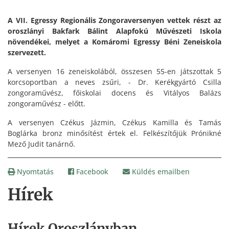
A VII. Egressy Regionális Zongoraversenyen vettek részt az
oroszlányi Bakfark Bálint Alapfokú Művészeti Iskola
növendékei, melyet a Komáromi Egressy Béni Zeneiskola
szervezett.
A versenyen 16 zeneiskolából, összesen 55-en játszottak 5
korcsoportban a neves zsűri, - Dr. Kerékgyártó Csilla
zongoraművész, főiskolai docens és Vitályos Balázs
zongoraművész - előtt.
A versenyen Czékus Jázmin, Czékus Kamilla és Tamás
Boglárka bronz minősítést értek el. Felkészítőjük Prónikné
Mező Judit tanárnő.
Nyomtatás
Facebook
Küldés emailben
Hírek
Hírek Oroszlányban