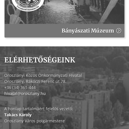
Bányászati Múzeum
ELÉRHETŐSÉGEINK
Oroszlányi Közös Önkormányzati Hivatal
Oroszlány, Rákóczi Ferenc út 78.
+36 (34) 361-444
hivatal@oroszlany.hu
A honlap tartalmáért felelős vezető:
Takács Károly
Oroszlány Város polgármestere