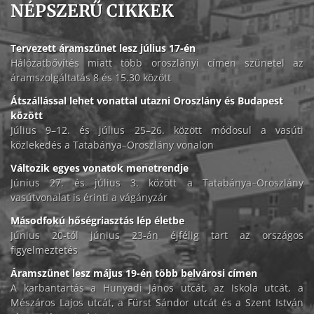
NÉPSZERŰ CIKKEK
Tervezett áramszünet lesz július 17-én
Hálózatbővítés miatt több oroszlányi címen szünetel az
áramszolgáltatás 8 és 15.30 között
Átszállással lehet vonattal utazni Oroszlány és Budapest
között
Július 9–12. és július 25–26. között módosul a vasúti
közlekedés a Tatabánya–Oroszlány vonalon
Változik egyes vonatok menetrendje
Június 27. és július 3. között a Tatabánya–Oroszlány
vasútvonalat is érinti a vágányzár
Másodfokú hőségriasztás lép életbe
Június 20-tól június 23-án éjfélig tart az országos
figyelmeztetés
Áramszünet lesz május 19-én több belvárosi címen
A karbantartás a Hunyadi János utcát, az Iskola utcát, a
Mészáros Lajos utcát, a Fürst Sándor utcát és a Szent István